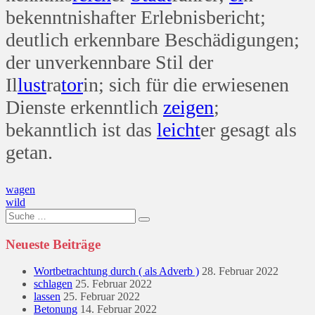
bekenntnishafter Erlebnisbericht;
deutlich erkennbare Beschädigungen;
der unverkennbare Stil der
Il
lust
ra
tor
in; sich für die erwiesenen
Dienste erkenntlich
zeigen
;
bekanntlich ist das
leicht
er gesagt als
getan.
Beitragsnavigation
wagen
wild
Suche
nach:
Neueste Beiträge
Wortbetrachtung durch ( als Adverb )
28. Februar 2022
schlagen
25. Februar 2022
lassen
25. Februar 2022
Betonung
14. Februar 2022