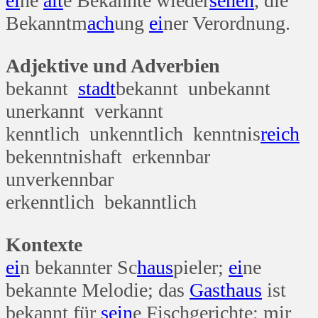
ei
ne
alt
e Bekannte wieder
sehen
, die
Bekanntm
ach
ung
ei
ner Verordnung.
Adjektive und Adverbien
bekannt
stadt
bekannt unbekannt
unerkannt verkannt
kenntlich unkenntlich kenntnis
reich
bekenntnishaft erkennbar
unverkennbar
erkenntlich bekanntlich
Kontexte
ei
n bekannter Sc
haus
pieler;
ei
ne
bekannte Melodie; das
Gast
haus
ist
bekannt für
sein
e Fischgerichte; mir