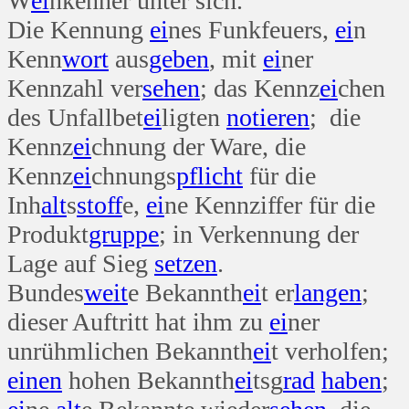
W
ei
nkenner unter sich.
Die Kennung
ei
nes Funkfeuers,
ei
n
Kenn
wort
aus
geben
, mit
ei
ner
Kennzahl ver
sehen
; das Kennz
ei
chen
des Unfallbet
ei
ligten
notieren
; die
Kennz
ei
chnung der Ware, die
Kennz
ei
chnungs
pflicht
für die
Inh
alt
s
stoff
e,
ei
ne Kennziffer für die
Produkt
gruppe
; in Verkennung der
Lage auf Sieg
setzen
.
Bundes
weit
e Bekannth
ei
t er
langen
;
dieser Auftritt hat ihm zu
ei
ner
unrühmlichen Bekannth
ei
t verholfen;
einen
hohen Bekannth
ei
tsg
rad
haben
;