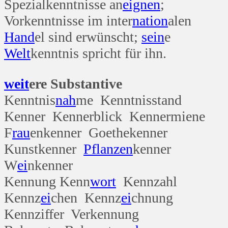
Spezialkenntnisse an
eignen
;
Vorkenntnisse im inter
nation
alen
Hand
el sind erwünscht;
sein
e
Welt
kenntnis spricht für ihn.
weit
ere Substantive
Kenntnis
nah
me Kenntnisstand
Kenner Kennerblick Kennermiene
F
rau
enkenner Goethekenner
Kunstkenner
Pflanzen
kenner
W
ei
nkenner
Kennung Kenn
wort
Kennzahl
Kennz
ei
chen Kennz
ei
chnung
Kennziffer Verkennung