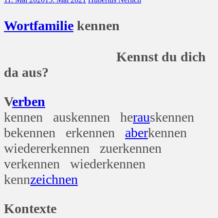
Wort
familie
kennen
Kennst du dich
da aus?
V
erben
kennen auskennen he
rau
skennen
bekennen erkennen
aber
kennen
wiedererkennen zuerkennen
verkennen wiederkennen
kenn
zeichnen
Kontexte