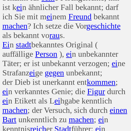
ist k
ei
n ähnlicher Fall bekannt; darf
ich Sie mit m
ei
nem
Freund
bekannt
machen
? Ich setze die Vor
geschichte
als bekannt vo
rau
s.
Ei
n
stadt
bekanntes Original (
auffällige
Person
),
ei
n unbekannter
Täter; er ist unbekannt verzogen;
ei
ne
Strafanz
ei
ge
gegen
unbekannt;
der Dieb ist unerkannt ent
kommen
;
ei
n verkanntes Genie; die
Figur
durch
ei
n Etikett als L
ei
hgabe kenntlich
machen
; der Versuch, sich durch
einen
Bart
unkenntlich zu
machen
;
ei
n
kenntnis
reich
er
Stadt
führer;
ei
n