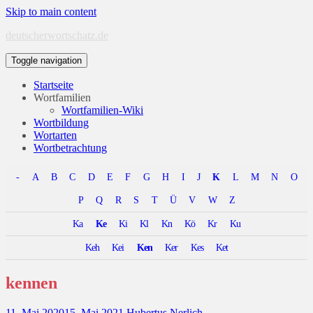
Skip to main content
deutscherwortschatz.de
Toggle navigation
Startseite
Wortfamilien
Wortfamilien-Wiki
Wortbildung
Wortarten
Wortbetrachtung
-
A
B
C
D
E
F
G
H
I
J
K
L
M
N
O
P
Q
R
S
T
Ü
V
W
Z
Ka
Ke
Ki
Kl
Kn
Kö
Kr
Ku
Keh
Kei
Ken
Ker
Kes
Ket
kennen
11. Mai 2020
15. Mai 2021
Hubertus Nerlich