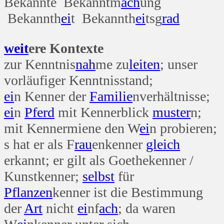
Bekannte Bekanntm
ach
ung
Bekannth
ei
t Bekannth
ei
tsg
rad
weit
ere Kontexte
zur Kenntnis
nah
me zu
leiten
; unser
vorläufiger Kenntnisstand;
ei
n Kenner der
Familie
nverhältnisse;
ei
n
Pferd
mit Kennerblick
muster
n;
mit Kennermiene den W
ei
n probieren;
s hat er als F
rau
enkenner
gleich
erkannt; er gilt als Goethekenner /
Kunstkenner;
selbst
für
Pflanzen
kenner ist die Bestimmung
der
Art
nicht
ei
nf
ach
; da waren