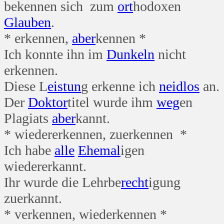
bekennen sich zum
ort
hodoxen
Glauben
.
* erkennen,
aber
kennen *
Ich konnte ihn im
Dunkeln
nicht
erkennen.
Diese L
eis
tun
g erkenne ich
neid
los
an.
Der
Doktor
titel wurde ihm
weg
en
Plagiats
aber
kannt.
* wiedererkennen, zuerkennen *
Ich habe
alle
Ehe
mal
igen
wiedererkannt.
Ihr wurde die Lehrbe
recht
igung
zuerkannt.
* verkennen, wiederkennen *