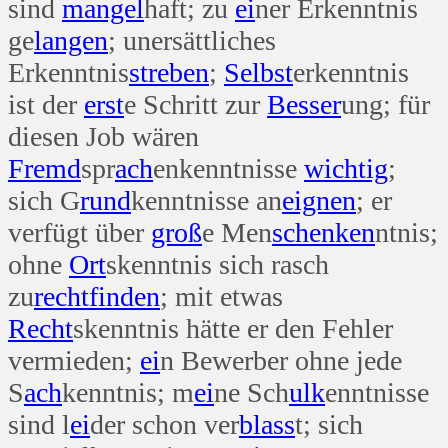
sind
mangel
haft; zu
ei
ner Erkenntnis
ge
langen
; unersättliches
Erkenntnis
streben
;
Selbst
erkenntnis
ist der
erst
e Schritt zur
Besser
ung; für
diesen Job wären
Fremd
spr
ach
enkenntnisse
wichtig
;
sich G
rund
kenntnisse an
eignen
; er
verfügt über
groß
e Men
schenken
ntnis;
ohne
Ort
skenntnis sich rasch
zu
recht
finden
; mit etwas
Recht
skenntnis hätte er den Fehler
vermieden;
ei
n Bewerber ohne jede
S
ach
kenntnis; m
ei
ne Sch
ulk
enntnisse
sind l
ei
der schon ver
blass
t; sich