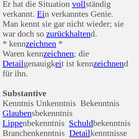
Er hat die Situation
voll
ständig
verkannt.
Ei
n verkanntes Genie.
Man kennt sie gar nicht wieder; sie
war doch so
zurück
halten
d.
* kenn
zeichnen
*
Waren kenn
zeichnen
; die
Detail
genauigk
ei
t ist kenn
zeichnen
d
für ihn.
Substantive
Kenntnis Unkenntnis Bekenntnis
Glauben
sbekenntnis
Lippe
nbekenntnis
Schuld
bekenntnis
Branchenkenntnis
Detail
kenntnisse