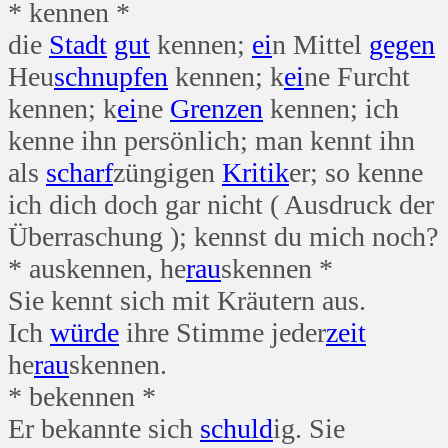
* kennen *
die
Stadt
gut
kennen;
ei
n Mittel
gegen
Heu
schnupfen
kennen; k
ei
ne Furcht
kennen; k
ei
ne
Grenzen
kennen; ich
kenne ihn persönlich; man kennt ihn
als
scharf
züngigen
Kritik
er; so kenne
ich dich doch gar nicht ( Ausdruck der
Überraschung ); kennst du mich noch?
* auskennen, he
rau
skennen *
Sie kennt sich mit Kräutern aus.
Ich
würde
ihre Stimme jeder
zeit
he
rau
skennen.
* bekennen *
Er bekannte sich
schuld
ig. Sie