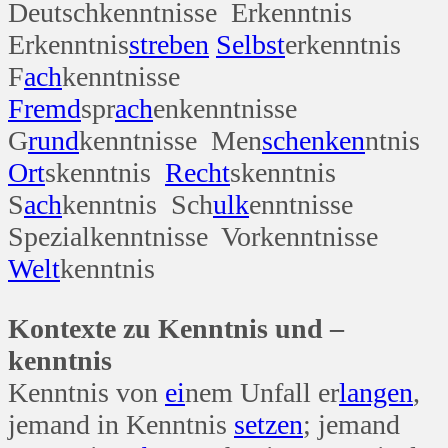
Deutschkenntnisse Erkenntnis
Erkenntnis
streben
Selbst
erkenntnis
F
ach
kenntnisse
Fremd
spr
ach
enkenntnisse
G
rund
kenntnisse Men
schenken
ntnis
Ort
skenntnis
Recht
skenntnis
S
ach
kenntnis Sch
ulk
enntnisse
Spezialkenntnisse Vorkenntnisse
Welt
kenntnis
Kontexte zu Kenntnis und –
kenntnis
Kenntnis von
ei
nem Unfall er
langen
,
jemand in Kenntnis
setzen
; jemand