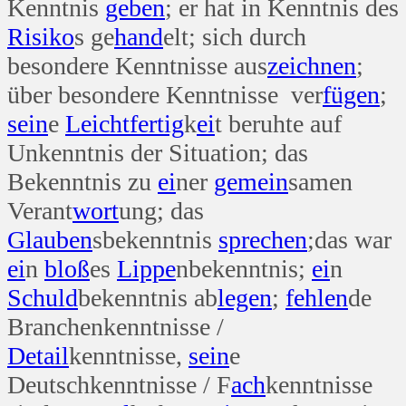
Kenntnis
geben
; er hat in Kenntnis des
Risiko
s ge
hand
elt; sich durch
besondere Kenntnisse aus
zeichnen
;
über besondere Kenntnisse ver
fügen
;
sein
e
Leicht
fertig
k
ei
t beruhte auf
Unkenntnis der Situation; das
Bekenntnis zu
ei
ner
gemein
samen
Verant
wort
ung; das
Glauben
sbekenntnis
sprechen
;das war
ei
n
bloß
es
Lippe
nbekenntnis;
ei
n
Schuld
bekenntnis ab
legen
;
fehlen
de
Branchenkenntnisse /
Detail
kenntnisse,
sein
e
Deutschkenntnisse / F
ach
kenntnisse