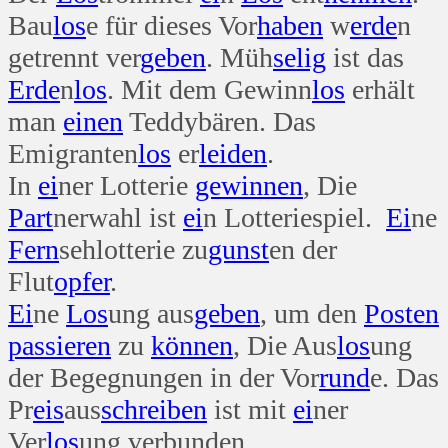
Bau
los
e für dieses Vor
haben
w
erde
n
getrennt ver
geben
. Müh
selig
ist das
Erde
n
los
. Mit dem Gewinn
los
erhält
man
einen
Teddybären. Das
Emigranten
los
er
leiden
.
In
ei
ner Lotterie
gewinnen
, Die
Part
nerwahl ist
ei
n Lotteriespiel.
Ei
ne
Fern
sehlotterie zu
gunst
en der
Flut
opfer
.
Ei
ne
Los
ung aus
geben
, um den
Posten
passieren
zu
können
, Die Aus
los
ung
der Begegnungen in der Vor
rund
e. Das
Pr
eis
aus
schreiben
ist mit
ei
ner
Ver
los
ung verbunden.