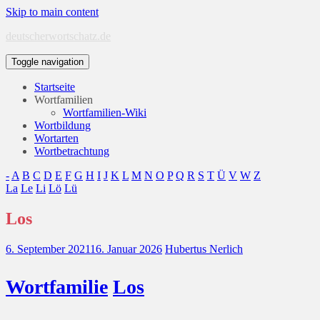
Skip to main content
deutscherwortschatz.de
Toggle navigation
Startseite
Wortfamilien
Wortfamilien-Wiki
Wortbildung
Wortarten
Wortbetrachtung
-
A
B
C
D
E
F
G
H
I
J
K
L
M
N
O
P
Q
R
S
T
Ü
V
W
Z
La
Le
Li
Lö
Lü
Los
6. September 2021
16. Januar 2026
Hubertus Nerlich
Wort
familie
Los