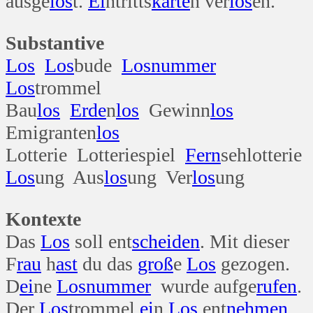
ausge
los
t.
Ei
ntritts
karte
n ver
los
en.
Substantive
Los
Los
bude
Los
nummer
Los
trommel
Bau
los
Erde
n
los
Gewinn
los
Emigranten
los
Lotterie Lotteriespiel
Fern
sehlotterie
Los
ung Aus
los
ung Ver
los
ung
Kontexte
Das
Los
soll ent
scheiden
. Mit dieser
F
rau
h
ast
du das
groß
e
Los
gezogen.
D
ei
ne
Los
nummer
wurde aufge
rufen
.
Der
Los
trommel
ei
n
Los
ent
nehmen
.