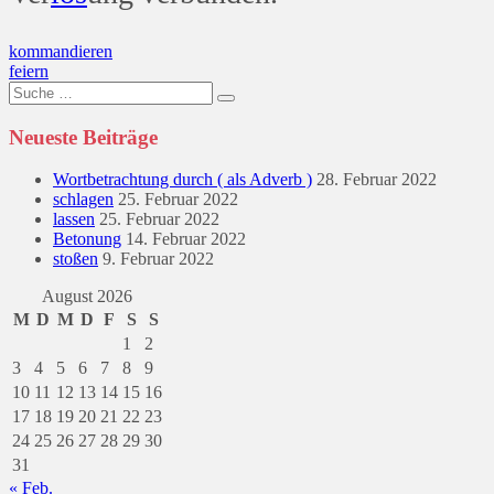
Beitragsnavigation
kommandieren
feiern
Suche
nach:
Neueste Beiträge
Wortbetrachtung durch ( als Adverb )
28. Februar 2022
schlagen
25. Februar 2022
lassen
25. Februar 2022
Betonung
14. Februar 2022
stoßen
9. Februar 2022
August 2026
M
D
M
D
F
S
S
1
2
3
4
5
6
7
8
9
10
11
12
13
14
15
16
17
18
19
20
21
22
23
24
25
26
27
28
29
30
31
« Feb.