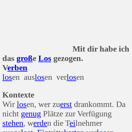
Mit dir habe ich
das
groß
e
Los
gezogen.
V
erben
los
en aus
los
en ver
los
en
Kontexte
Wir
los
en, wer zu
erst
drankommt. Da
nicht
genug
Plätze zur Verfügung
stehen
, w
erde
n die T
ei
lnehmer