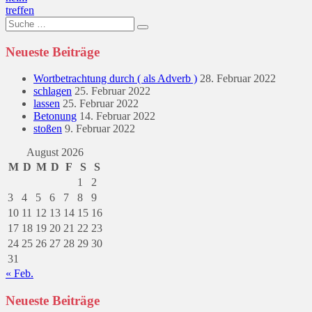
treffen
Suche
nach:
Neueste Beiträge
Wortbetrachtung durch ( als Adverb )
28. Februar 2022
schlagen
25. Februar 2022
lassen
25. Februar 2022
Betonung
14. Februar 2022
stoßen
9. Februar 2022
August 2026
M
D
M
D
F
S
S
1
2
3
4
5
6
7
8
9
10
11
12
13
14
15
16
17
18
19
20
21
22
23
24
25
26
27
28
29
30
31
« Feb.
Neueste Beiträge