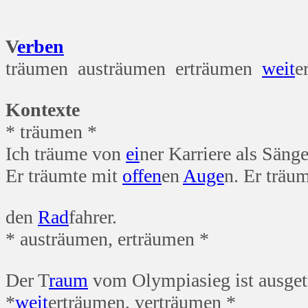
Träume
V
erben
träumen austräumen erträumen
weit
e
Kontexte
* träumen *
Ich träume von
ei
ner Karriere als Sänge
Er träumte mit
offen
en
Auge
n. Er träu
den
Rad
fahrer.
* austräumen, erträumen *
Der T
raum
vom Olympiasieg ist ausgeträ
*
weit
erträumen, verträumen *