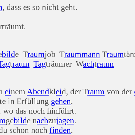
n
, dass es so nicht geht.
rträumt.
e
bild
e T
raum
job T
raum
mann
T
raum
tän
Tag
t
raum
Tag
träumer W
ach
t
raum
n
ei
nem
Abend
kl
ei
d, der T
raum
von der
te in Erfüllung
gehen
.
, wo das noch hinführt.
um
ge
bild
e n
ach
zu
jagen
.
 du schon noch
finden
.