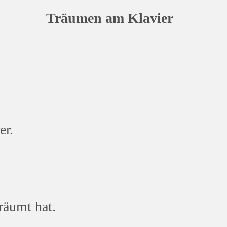
lavier
er.
räumt hat.