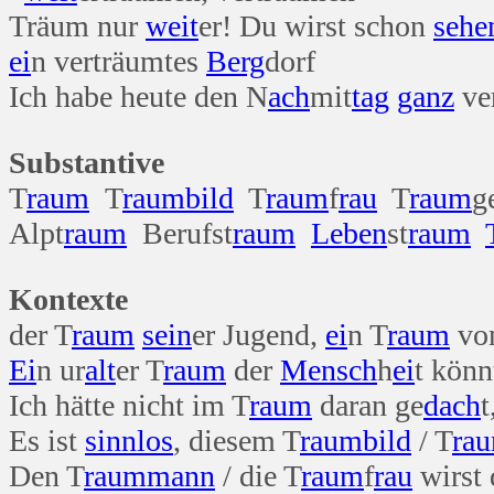
Träum nur
weit
er! Du wirst schon
sehe
ei
n verträumtes
Berg
dorf
Ich habe heute den N
ach
mit
tag
ganz
ve
Substantive
T
raum
T
raum
bild
T
raum
f
rau
T
raum
g
Alpt
raum
Berufst
raum
Leben
st
raum
Kontexte
der T
raum
sein
er Jugend,
ei
n T
raum
vo
Ei
n ur
alt
er T
raum
der
Mensch
h
ei
t könn
Ich hätte nicht im T
raum
daran ge
dach
t
Es ist
sinn
los
, diesem T
raum
bild
/ T
ra
Den T
raum
mann
/ die T
raum
f
rau
wirst