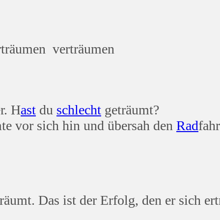
n am K
rträumen verträumen
r. H
ast
du
schlecht
geträumt?
mte vor sich hin und übersah den
Rad
fahr
umt. Das ist der Erfolg, den er sich ert