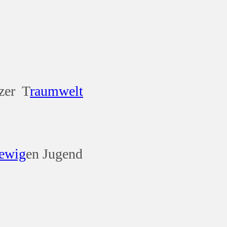
zer T
raum
welt
ewig
en Jugend