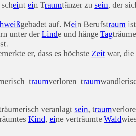
 sch
ei
nt
ei
n T
raum
tänzer zu
sein
, der si
chweiß
gebadet auf. M
ei
n Berufst
raum
is
ern unter der
Lind
e und hänge
Tag
träume
st.
merkte er, dass es höchste
Zeit
war, die
merisch t
raum
verloren t
raum
wandleris
 träumerisch veranlagt
sein
, t
raum
verlor
träumtes
Kind
,
ei
ne verträumte
Wald
wie