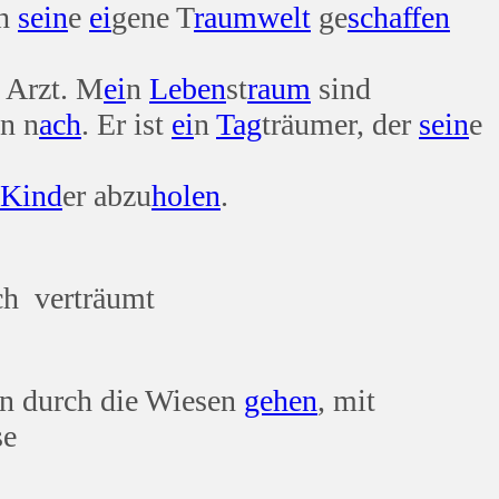
ch
sein
e
ei
gene T
raum
welt
ge
schaffen
t Arzt. M
ei
n
Leben
st
raum
sind
n n
ach
. Er ist
ei
n
Tag
träumer, der
sein
e
Kind
er abzu
holen
.
ch verträumt
en durch die Wiesen
gehen
, mit
se