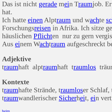
Das ist nicht
gerade
m
ei
n T
raum
job. Er
hat.
Ich hatte
einen
Alpt
raum
und w
ach
te
s
Forschungs
reisen
in Afrika. Ich sitze g
häuslichen
Pflicht
en nur zu gern vergis
Aus
ei
nem W
ach
t
raum
aufgeschreckt be
Adjektive
t
raum
haft alpt
raum
haft t
raum
los
träu
Kontexte
t
raum
hafte Strände, t
raum
los
er Schlaf,
t
raum
wandlerischer
Sicher
h
ei
t,
ei
n ver
Beitragsnavigation
heim