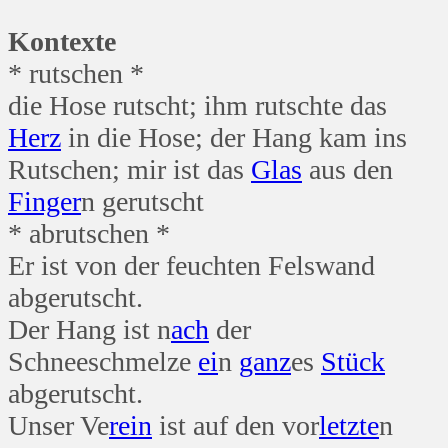
Kontexte
* rutschen *
die Hose rutscht; ihm rutschte das
Herz
in die Hose; der Hang kam ins
Rutschen; mir ist das
Glas
aus den
Finger
n gerutscht
* abrutschen *
Er ist von der feuchten Felswand
abgerutscht.
Der Hang ist n
ach
der
Schneeschmelze
ei
n
ganz
es
Stück
abgerutscht.
Unser Ve
rein
ist auf den vor
letzte
n