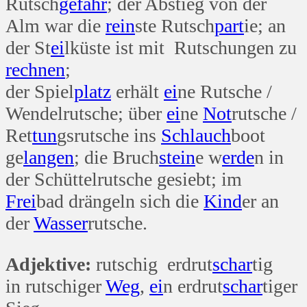
Rutsch
gefahr
; der Abstieg von der
Alm war die
rein
ste Rutsch
part
ie; an
der St
ei
lküste ist mit Rutschungen zu
rechnen
;
der Spiel
platz
erhält
ei
ne Rutsche /
Wendelrutsche; über
ei
ne
Not
rutsche /
Ret
tun
gsrutsche ins
Schlauch
boot
ge
langen
; die Bruch
stein
e w
erde
n in
der Schüttelrutsche gesiebt; im
Frei
bad drängeln sich die
Kind
er an
der
Wasser
rutsche.
Adjektive:
rutschig erdrut
schar
tig
in rutschiger
Weg
,
ei
n erdrut
schar
tiger