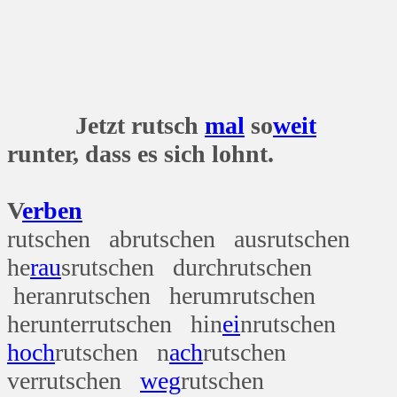
Jetzt rutsch
mal
so
weit
runter, dass es sich lohnt.
V
erben
rutschen abrutschen ausrutschen
he
rau
srutschen durchrutschen
heranrutschen herumrutschen
herunterrutschen hin
ei
nrutschen
hoch
rutschen n
ach
rutschen
verrutschen
weg
rutschen