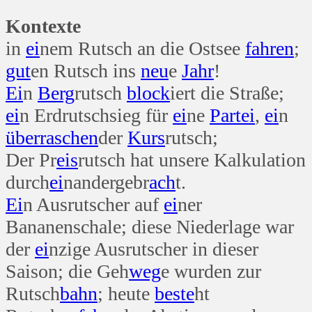
Kontexte
in
ei
nem Rutsch an die Ostsee
fahren
;
gut
en Rutsch ins
neu
e
Jahr
!
Ei
n
Berg
rutsch
block
iert die Straße;
ei
n Erdrutschsieg für
ei
ne
Partei
,
ei
n
überraschen
der
Kurs
rutsch;
Der Pr
eis
rutsch hat unsere Kalkulation
durch
ei
nandergebr
ach
t.
Ei
n Ausrutscher auf
ei
ner
Bananenschale; diese Niederlage war
der
ei
nzige Ausrutscher in dieser
Saison; die Geh
weg
e wurden zur
Rutsch
bahn
; heute
beste
ht