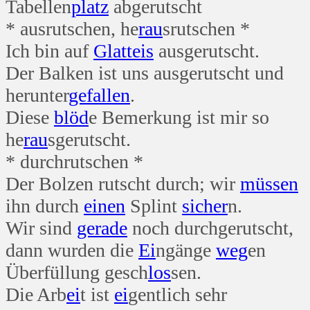
Tabellen
platz
abgerutscht
* ausrutschen, he
rau
srutschen *
Ich bin auf
Glatt
eis
ausgerutscht.
Der Balken ist uns ausgerutscht und
herunter
gefallen
.
Diese
blöd
e Bemerkung ist mir so
he
rau
sgerutscht.
* durchrutschen *
Der Bolzen rutscht durch; wir
müssen
ihn durch
einen
Splint
sicher
n.
Wir sind
gerade
noch durchgerutscht,
dann wurden die
Ei
ngänge
weg
en
Überfüllung gesch
los
sen.
Die Arb
ei
t ist
ei
gentlich sehr