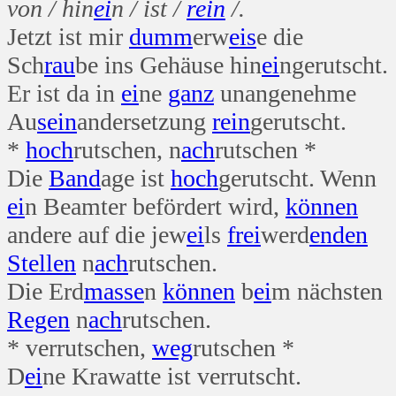
von / hin
ei
n / ist /
rein
/.
Jetzt ist mir
dumm
erw
eis
e die
Sch
rau
be ins Gehäuse hin
ei
ngerutscht.
Er ist da in
ei
ne
ganz
unangenehme
Au
sein
andersetzung
rein
gerutscht.
*
hoch
rutschen, n
ach
rutschen *
Die
Band
age ist
hoch
gerutscht. Wenn
ei
n Beamter befördert wird,
können
andere auf die jew
ei
ls
frei
werd
enden
Stellen
n
ach
rutschen.
Die Erd
masse
n
können
b
ei
m nächsten
Regen
n
ach
rutschen.
* verrutschen,
weg
rutschen *
D
ei
ne Krawatte ist verrutscht.