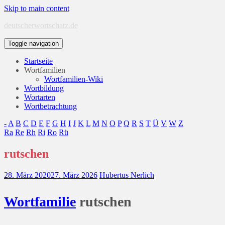
Skip to main content
deutscherwortschatz.de
Toggle navigation
Startseite
Wortfamilien
Wortfamilien-Wiki
Wortbildung
Wortarten
Wortbetrachtung
-
A
B
C
D
E
F
G
H
I
J
K
L
M
N
O
P
Q
R
S
T
Ü
V
W
Z
Ra
Re
Rh
Ri
Ro
Rü
rutschen
28. März 2020
27. März 2026
Hubertus Nerlich
Wort
familie
rutschen