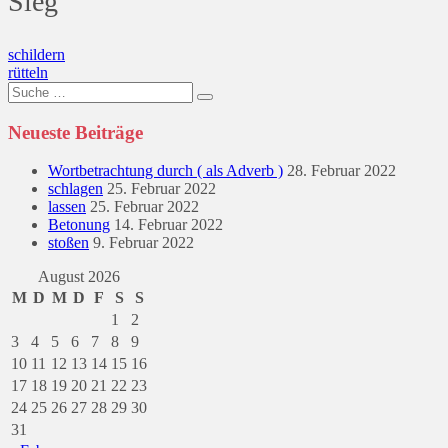
Sieg
Beitragsnavigation
schildern
rütteln
Suche
nach:
Neueste Beiträge
Wortbetrachtung durch ( als Adverb )
28. Februar 2022
schlagen
25. Februar 2022
lassen
25. Februar 2022
Betonung
14. Februar 2022
stoßen
9. Februar 2022
August 2026
M
D
M
D
F
S
S
1
2
3
4
5
6
7
8
9
10
11
12
13
14
15
16
17
18
19
20
21
22
23
24
25
26
27
28
29
30
31