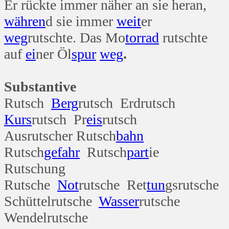
Er rückte immer näher an sie heran,
währen
d sie immer
weit
er
weg
rutschte. Das Mo
tor
rad
rutschte
auf
ei
ner Öl
spur
weg
.
Substantive
Rutsch
Berg
rutsch Erdrutsch
Kurs
rutsch Pr
eis
rutsch
Ausrutscher Rutsch
bahn
Rutsch
gefahr
Rutsch
part
ie
Rutschung
Rutsche
Not
rutsche Ret
tun
gsrutsche
Schüttelrutsche
Wasser
rutsche
Wendelrutsche