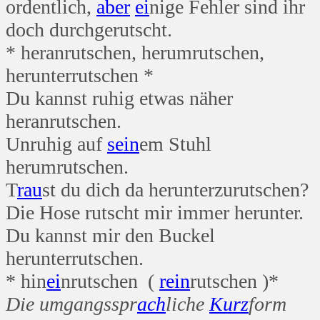
ordentlich,
aber
ei
nige Fehler sind ihr
doch durchgerutscht.
* heranrutschen, herumrutschen,
herunterrutschen *
Du kannst ruhig etwas näher
heranrutschen.
Unruhig auf
sein
em Stuhl
herumrutschen.
T
rau
st du dich da herunterzurutschen?
Die Hose rutscht mir immer herunter.
Du kannst mir den Buckel
herunterrutschen.
* hin
ei
nrutschen (
rein
rutschen )*
Die umgangsspr
ach
liche
Kurz
form