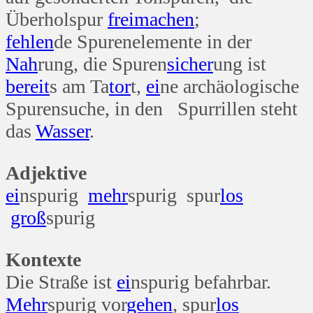
Überholspur
frei
machen
;
fehlen
de Spurenelemente in der
Nah
rung, die Spuren
sicher
ung ist
bereit
s am Ta
tor
t,
ei
ne archäologische
Spurensuche, in den Spurrillen steht
das
Wasser
.
Adjektive
ei
nspurig
mehr
spurig spur
los
groß
spurig
Kontexte
Die Straße ist
ei
nspurig befahrbar.
Mehr
spurig vor
gehen
, spur
los