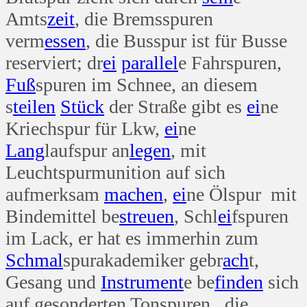
Amts
zeit
, die Bremsspuren
verm
essen
, die Busspur ist für Busse
reserviert; dr
ei
parallel
e Fahrspuren,
Fuß
spuren im Schnee, an diesem
s
teilen
Stück
der Straße gibt es
ei
ne
Kriechspur für Lkw,
ei
ne
Lang
laufspur an
legen
, mit
Leuchtspurmunition auf sich
aufmerksam
machen
,
ei
ne Ölspur mit
Bindemittel be
streuen
, Schl
ei
fspuren
im Lack, er hat es immerhin zum
Schmal
spurakademiker gebr
ach
t,
Gesang und
Instrument
e be
finden
sich
auf gesonderten Tonspuren, die