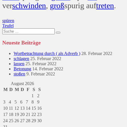
ver
schwinden
,
groß
spurig auf
treten
.
Beitragsnavigation
spüren
Teufel
Suche
nach:
Neueste Beiträge
Wortbetrachtung durch ( als Adverb )
28. Februar 2022
schlagen
25. Februar 2022
lassen
25. Februar 2022
Betonung
14. Februar 2022
stoßen
9. Februar 2022
August 2026
M
D
M
D
F
S
S
1
2
3
4
5
6
7
8
9
10
11
12
13
14
15
16
17
18
19
20
21
22
23
24
25
26
27
28
29
30
31