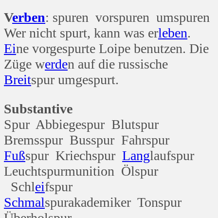
V
erben
: spuren vorspuren umspuren
Wer nicht spurt, kann was er
leben
.
Ei
ne vorgespurte Loipe benutzen. Die
Züge w
erde
n auf die russische
Breit
spur umgespurt.
Substantive
Spur Abbiegespur Blutspur
Bremsspur Busspur Fahrspur
Fuß
spur Kriechspur
Lang
laufspur
Leuchtspurmunition Ölspur
Schl
ei
fspur
Schmal
spurakademiker Tonspur
Überholspur