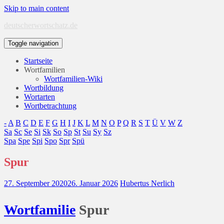
Skip to main content
deutscherwortschatz.de
Toggle navigation
Startseite
Wortfamilien
Wortfamilien-Wiki
Wortbildung
Wortarten
Wortbetrachtung
-
A
B
C
D
E
F
G
H
I
J
K
L
M
N
O
P
Q
R
S
T
Ü
V
W
Z
Sa
Sc
Se
Si
Sk
So
Sp
St
Su
Sy
Sz
Spa
Spe
Spi
Spo
Spr
Spü
Spur
27. September 2020
26. Januar 2026
Hubertus Nerlich
Wort
familie
Spur