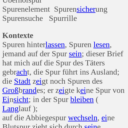
Spurenelement Spuren
sicher
ung
Spurensuche Spurrille
Kontexte
Spuren hinter
lassen
, Spuren
lesen
,
jemand auf der Spur
sein
; dieser Brief
hat mich auf die Spur des Täters
gebr
ach
t, die Spur führt ins Ausland;
die
Stadt
z
ei
gt noch Spuren des
Groß
b
rand
es; er z
ei
gte k
ei
ne Spur von
Ei
n
sicht
; in der Spur
bleiben
(
Lang
lauf );
auf die Abbiegespur
wechseln
,
ei
ne
Blutspur zieht sich durch
sein
e