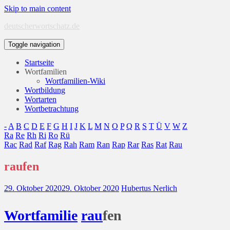
Skip to main content
deutscherwortschatz.de
Toggle navigation
Startseite
Wortfamilien
Wortfamilien-Wiki
Wortbildung
Wortarten
Wortbetrachtung
-
A
B
C
D
E
F
G
H
I
J
K
L
M
N
O
P
Q
R
S
T
Ü
V
W
Z
Ra
Re
Rh
Ri
Ro
Rü
Rac
Rad
Raf
Rag
Rah
Ram
Ran
Rap
Rar
Ras
Rat
Rau
raufen
29. Oktober 2020
29. Oktober 2020
Hubertus Nerlich
Wort
familie
rau
fen