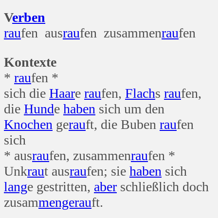
V
erben
rau
fen aus
rau
fen zusammen
rau
fen
Kontexte
*
rau
fen *
sich die
Haar
e
rau
fen,
Flach
s
rau
fen,
die
Hund
e
haben
sich um den
Knochen
ge
rau
ft, die Buben
rau
fen
sich
* aus
rau
fen, zusammen
rau
fen *
Unk
rau
t aus
rau
fen; sie
haben
sich
lang
e gestritten,
aber
schließlich doch
zusam
menge
rau
ft.