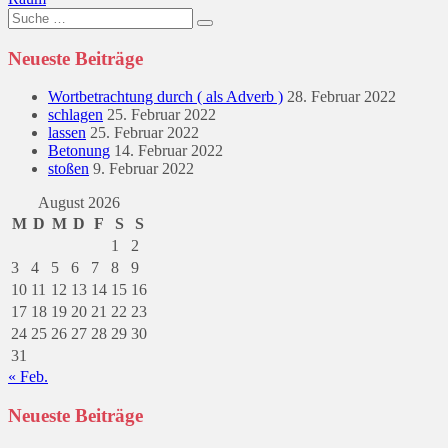
Suche
nach:
Neueste Beiträge
Wortbetrachtung durch ( als Adverb )
28. Februar 2022
schlagen
25. Februar 2022
lassen
25. Februar 2022
Betonung
14. Februar 2022
stoßen
9. Februar 2022
August 2026
M
D
M
D
F
S
S
1
2
3
4
5
6
7
8
9
10
11
12
13
14
15
16
17
18
19
20
21
22
23
24
25
26
27
28
29
30
31
« Feb.
Neueste Beiträge