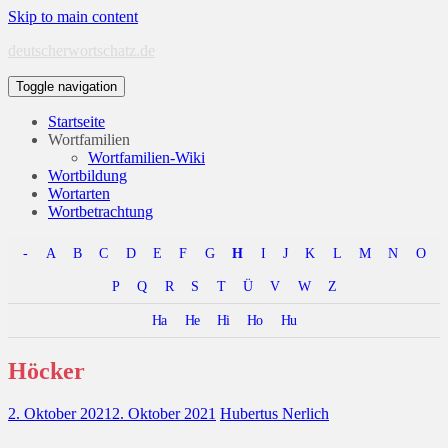
Skip to main content
deutscherwortschatz.de
Toggle navigation
Startseite
Wortfamilien
Wortfamilien-Wiki
Wortbildung
Wortarten
Wortbetrachtung
-
A
B
C
D
E
F
G
H
I
J
K
L
M
N
O
P
Q
R
S
T
Ü
V
W
Z
Ha
He
Hi
Ho
Hu
Höcker
2. Oktober 2021
2. Oktober 2021
Hubertus Nerlich