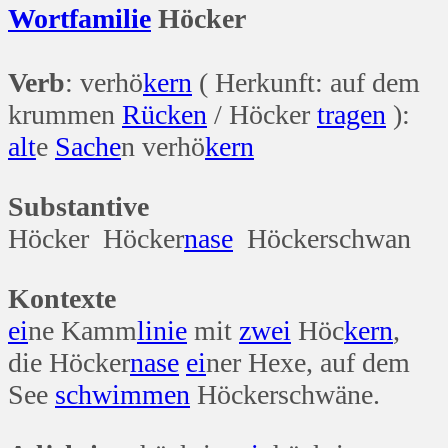
Wort
familie
Höcker
Verb
: verhö
kern
( Herkunft: auf dem
krummen
Rücken
/ Höcker
tragen
):
alt
e
Sache
n verhö
kern
Substantive
Höcker Höcker
nase
Höckerschwan
Kontexte
ei
ne Kamm
linie
mit
zwei
Höc
kern
,
die Höcker
nase
ei
ner Hexe, auf dem
See
schwimmen
Höckerschwäne.