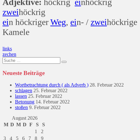
Adjektive:
höckrig
ei
nhöckrig
zwei
höckrig
ei
n höckriger
Weg
,
ei
n- /
zwei
höckrige
Kamele
Beitragsnavigation
links
zechen
Suche
nach:
Neueste Beiträge
Wortbetrachtung durch ( als Adverb )
28. Februar 2022
schlagen
25. Februar 2022
lassen
25. Februar 2022
Betonung
14. Februar 2022
stoßen
9. Februar 2022
August 2026
M
D
M
D
F
S
S
1
2
3
4
5
6
7
8
9