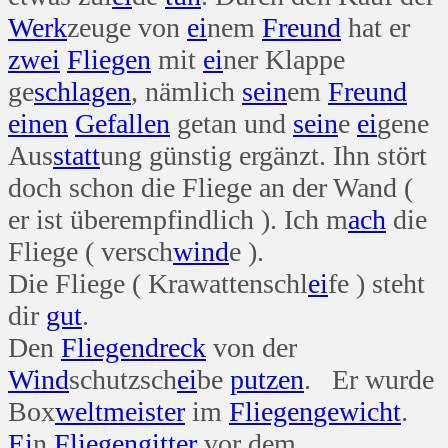
Werk
zeuge von
ei
nem
Freund
hat er
zwei
Fliegen
mit
ei
ner Klappe
ge
schlagen
, nämlich
sein
em
Freund
einen
Gefallen
getan und
sein
e
ei
gene
Aus
statt
ung günstig ergänzt. Ihn stört
doch schon die Fliege an der Wand (
er ist überempfindlich ). Ich m
ach
die
Fliege ( versch
wind
e ).
Die Fliege ( Krawattenschl
ei
fe ) steht
dir
gut
.
Den
Fliegen
dreck
von der
Wind
schutzsch
ei
be
putzen
. Er wurde
Box
welt
meister
im
Fliegen
gewicht
.
Ei
n
Fliegen
gitter
vor dem