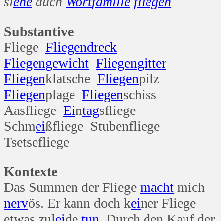
si
ehe
auch
Wort
familie
fliegen
Substantive
Fliege
Fliegen
dreck
Fliegen
gewicht
Fliegen
gitter
Fliegen
klatsche
Fliegen
pilz
Fliegen
plage
Fliegen
schiss
Aasfliege
Ei
n
tag
sfliege
Schm
ei
ßfliege Stubenfliege
Tsetsefliege
Kontexte
Das Summen der Fliege
macht
mich
nerv
ös. Er kann doch k
ei
ner Fliege
etwas zul
ei
de
tun
. Durch den Kauf der