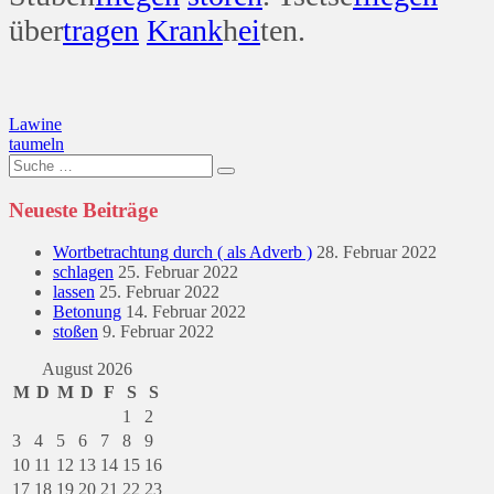
über
tragen
Krank
h
ei
ten.
Beitragsnavigation
Lawine
taumeln
Suche
nach:
Neueste Beiträge
Wortbetrachtung durch ( als Adverb )
28. Februar 2022
schlagen
25. Februar 2022
lassen
25. Februar 2022
Betonung
14. Februar 2022
stoßen
9. Februar 2022
August 2026
M
D
M
D
F
S
S
1
2
3
4
5
6
7
8
9
10
11
12
13
14
15
16
17
18
19
20
21
22
23