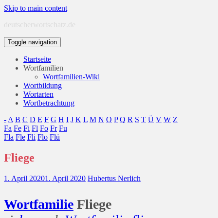
Skip to main content
deutscherwortschatz.de
Toggle navigation
Startseite
Wortfamilien
Wortfamilien-Wiki
Wortbildung
Wortarten
Wortbetrachtung
-
A
B
C
D
E
F
G
H
I
J
K
L
M
N
O
P
Q
R
S
T
Ü
V
W
Z
Fa
Fe
Fi
Fl
Fo
Fr
Fu
Fla
Fle
Fli
Flo
Flü
Fliege
1. April 2020
1. April 2020
Hubertus Nerlich
Wort
familie
Fliege