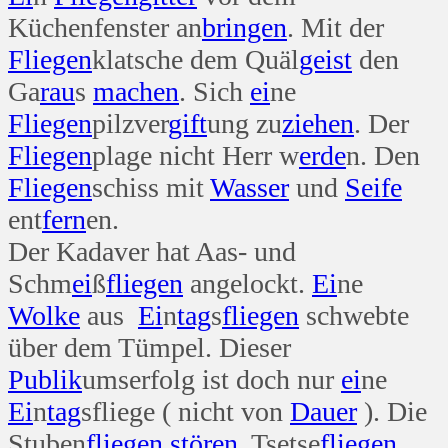
Küchenfenster an
bringen
. Mit der
Fliegen
klatsche dem Quäl
geist
den
Ga
rau
s
machen
. Sich
ei
ne
Fliegen
pilzver
gift
ung zu
ziehen
. Der
Fliegen
plage nicht Herr w
erde
n. Den
Fliegen
schiss mit
Wasser
und
Seife
ent
fern
en.
Der Kadaver hat Aas- und
Schm
ei
ß
fliegen
angelockt.
Ei
ne
Wolke
aus
Ei
n
tag
s
fliegen
schwebte
über dem Tümpel. Dieser
Publik
umserfolg ist doch nur
ei
ne
Ei
n
tag
sfliege ( nicht von
Dauer
). Die
Stuben
fliegen
stören
. Tsetse
fliegen