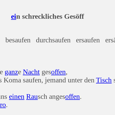
ei
n schreckliches Gesöff
n besaufen durchsaufen ersaufen er
ie
ganz
e
Nacht
ges
offen
,
ins Koma saufen, jemand unter den
Tisch
ns
einen
Rau
sch anges
offen
.
ro
.