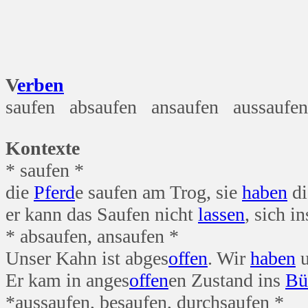
V
erben
saufen absaufen ansaufen aussaufe
Kontexte
* saufen *
die
Pferd
e saufen am Trog, sie
haben
d
er kann das Saufen nicht
lassen
, sich 
* absaufen, ansaufen *
Unser Kahn ist abges
offen
. Wir
haben
u
Er kam in anges
offen
en Zustand ins
Bü
*aussaufen, besaufen, durchsaufen *