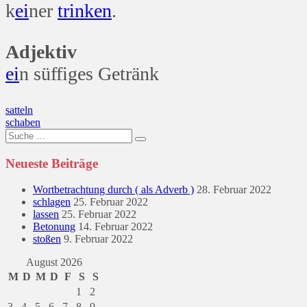
k
ei
ner
trinken
.
Adjektiv
ei
n süffiges Getränk
Beitragsnavigation
satteln
schaben
Suche
nach:
Neueste Beiträge
Wortbetrachtung durch ( als Adverb )
28. Februar 2022
schlagen
25. Februar 2022
lassen
25. Februar 2022
Betonung
14. Februar 2022
stoßen
9. Februar 2022
August 2026
M
D
M
D
F
S
S
1
2
3
4
5
6
7
8
9