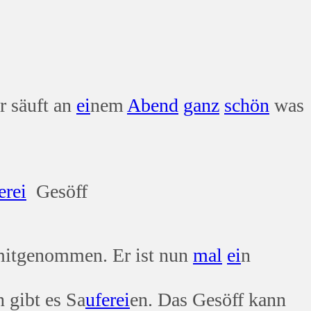
r säuft an
ei
nem
Abend
ganz
schön
was
er
ei
Gesöff
mitgenommen. Er ist nun
mal
ei
n
 gibt es Sa
ufer
ei
en. Das Gesöff kann