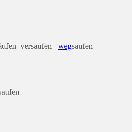
säufen versaufen
weg
saufen
saufen