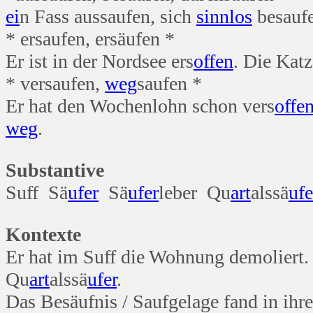
ei
n Fass aussaufen, sich
sinn
los
besaufe
* ersaufen, ersäufen *
Er ist in der Nordsee ers
offen
. Die Katz
* versaufen,
weg
saufen *
Er hat den Wochenlohn schon vers
offe
weg
.
Substantive
Suff Sä
ufer
Sä
ufer
leber Qu
art
alssä
ufe
Kontexte
Er hat im Suff die Wohnung demoliert.
Qu
art
alssä
ufer
.
Das Besäufnis / Saufgelage fand in ih