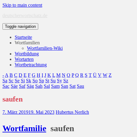
Skip to main content
deutscherwortschatz.de
Toggle navigation
Startseite
Wortfamilien
Wortfamilien-Wiki
Wortbildung
Wortarten
Wortbetrachtung
-
A
B
C
D
E
F
G
H
I
J
K
L
M
N
O
P
Q
R
S
T
Ü
V
W
Z
Sa
Sc
Se
Si
Sk
So
Sp
St
Su
Sy
Sz
Sac
Säe
Saf
Säg
Sah
Sal
Sam
San
Sat
Sau
saufen
7. März 2019
19. Mai 2023
Hubertus Nerlich
Wort
familie
saufen