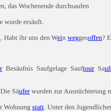
n, das Wochenende durchsaufen
e wurde ersäuft.
n
. Habt ihr uns den W
ei
n
weg
ges
offen
? E
r
Besäufnis Saufgelage Sauf
tour
Sa
uf
 Die Sä
ufer
wurden zur Ausnüchterung 
rer Wohnung
statt
. Unter den Jugendlichen