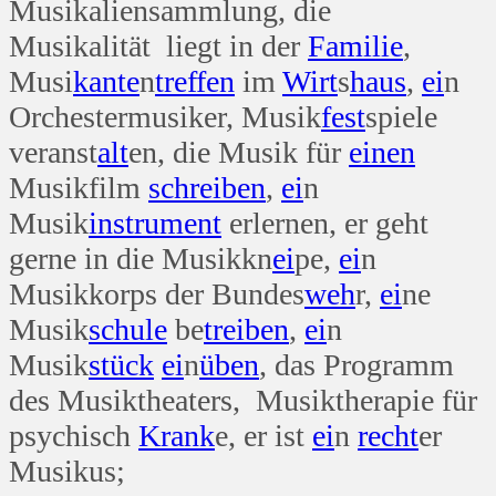
Musikaliensammlung, die
Musikalität liegt in der
Familie
,
Musi
kante
n
treffen
im
Wirt
s
haus
,
ei
n
Orchestermusiker, Musik
fest
spiele
veranst
alt
en, die Musik für
einen
Musikfilm
schreiben
,
ei
n
Musik
instrument
erlernen, er geht
gerne in die Musikkn
ei
pe,
ei
n
Musikkorps der Bundes
weh
r,
ei
ne
Musik
schule
be
treiben
,
ei
n
Musik
stück
ei
n
üben
, das Programm
des Musiktheaters, Musiktherapie für
psychisch
Krank
e, er ist
ei
n
recht
er
Musikus;