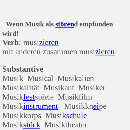
Wenn Musik als
stören
d empfunden
wird!
Verb
: musi
zieren
mit anderen zusammen musi
zieren
Substantive
Musik Musical Musikalien
Musikalität Musikant Musiker
Musik
fest
spiele Musikfilm
Musik
instrument
Musikkn
ei
pe
Musikkorps Musik
schule
Musik
stück
Musiktheater