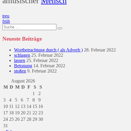
amusischer
Mensch
Beitragsnavigation
treu
früh
Suche
nach:
Neueste Beiträge
Wortbetrachtung durch ( als Adverb )
28. Februar 2022
schlagen
25. Februar 2022
lassen
25. Februar 2022
Betonung
14. Februar 2022
stoßen
9. Februar 2022
August 2026
M
D
M
D
F
S
S
1
2
3
4
5
6
7
8
9
10
11
12
13
14
15
16
17
18
19
20
21
22
23
24
25
26
27
28
29
30
31