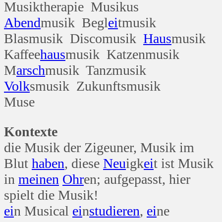
Musiktherapie Musikus
Abend
musik Begl
ei
tmusik
Blasmusik Discomusik
Haus
musik
Kaffee
haus
musik Katzenmusik
M
arsch
musik Tanzmusik
Volk
smusik Zukunftsmusik
Muse
Kontexte
die Musik der Zigeuner, Musik im
Blut
haben
, diese
Neu
igk
ei
t ist Musik
in
meinen
Ohr
en; aufgepasst, hier
spielt die Musik!
ei
n Musical
ei
n
studieren
,
ei
ne