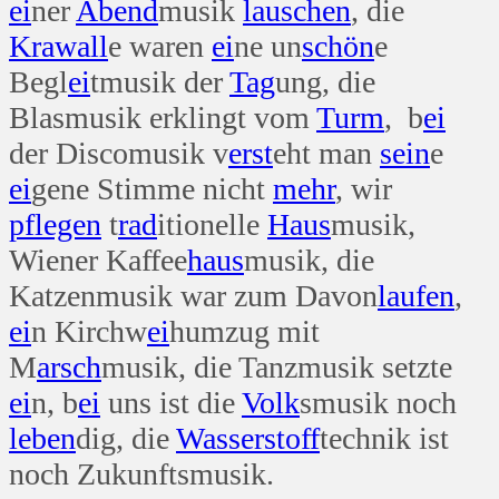
ei
ner
Abend
musik
lauschen
, die
Krawall
e waren
ei
ne un
schön
e
Begl
ei
tmusik der
Tag
ung, die
Blasmusik erklingt vom
Turm
, b
ei
der Discomusik v
erst
eht man
sein
e
ei
gene Stimme nicht
mehr
, wir
pflegen
t
rad
itionelle
Haus
musik,
Wiener Kaffee
haus
musik, die
Katzenmusik war zum Davon
laufen
,
ei
n Kirchw
ei
humzug mit
M
arsch
musik, die Tanzmusik setzte
ei
n, b
ei
uns ist die
Volk
smusik noch
leben
dig, die
Wasser
stoff
technik ist
noch Zukunftsmusik.