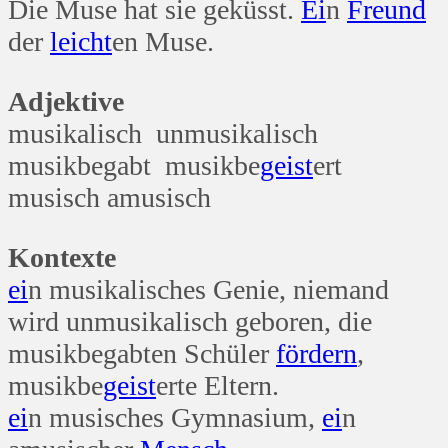
Die Muse hat sie geküsst.
Ei
n
Freund
der
leicht
en Muse.
Adjektive
musikalisch unmusikalisch
musikbegabt musikbe
geist
ert
musisch amusisch
Kontexte
ei
n musikalisches Genie, niemand
wird unmusikalisch geboren, die
musikbegabten Schüler
fördern
,
musikbe
geist
erte Eltern.
ei
n musisches Gymnasium,
ei
n