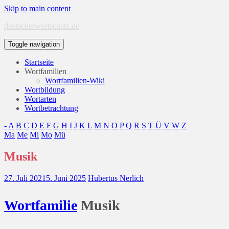
Skip to main content
deutscherwortschatz.de
Toggle navigation
Startseite
Wortfamilien
Wortfamilien-Wiki
Wortbildung
Wortarten
Wortbetrachtung
-
A
B
C
D
E
F
G
H
I
J
K
L
M
N
O
P
Q
R
S
T
Ü
V
W
Z
Ma
Me
Mi
Mo
Mü
Musik
27. Juli 2021
5. Juni 2025
Hubertus Nerlich
Wort
familie
Musik