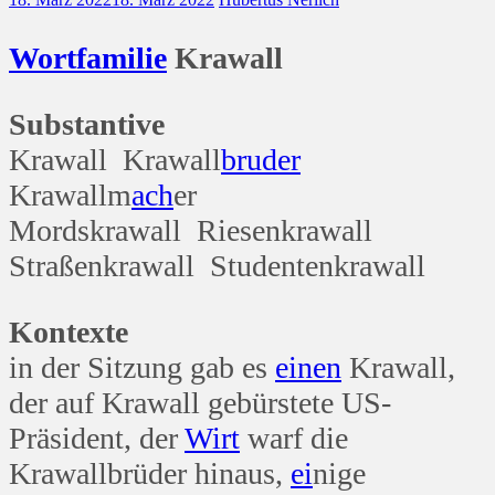
Wort
familie
Krawall
Substantive
Krawall Krawall
bruder
Krawallm
ach
er
Mordskrawall Riesenkrawall
Straßenkrawall Studentenkrawall
Kontexte
in der Sitzung gab es
einen
Krawall,
der auf Krawall gebürstete US-
Präsident, der
Wirt
warf die
Krawallbrüder hinaus,
ei
nige