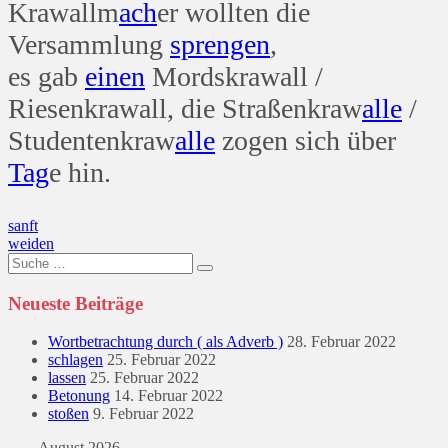
Krawallm
ach
er wollten die
Versammlung
sprengen
,
es gab
einen
Mordskrawall /
Riesenkrawall, die Straßenkraw
alle
/
Studentenkraw
alle
zogen sich über
Tag
e hin.
Beitragsnavigation
sanft
weiden
Suche
nach:
Neueste Beiträge
Wortbetrachtung durch ( als Adverb )
28. Februar 2022
schlagen
25. Februar 2022
lassen
25. Februar 2022
Betonung
14. Februar 2022
stoßen
9. Februar 2022
August 2026