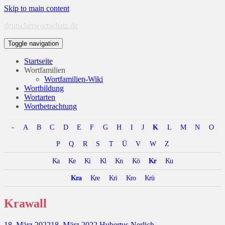
Skip to main content
deutscherwortschatz.de
Toggle navigation
Startseite
Wortfamilien
Wortfamilien-Wiki
Wortbildung
Wortarten
Wortbetrachtung
-
A
B
C
D
E
F
G
H
I
J
K
L
M
N
O
P
Q
R
S
T
Ü
V
W
Z
Ka
Ke
Ki
Kl
Kn
Kö
Kr
Ku
Kra
Kre
Kri
Kro
Krü
Krawall
18. März 2022
18. März 2022
Hubertus Nerlich