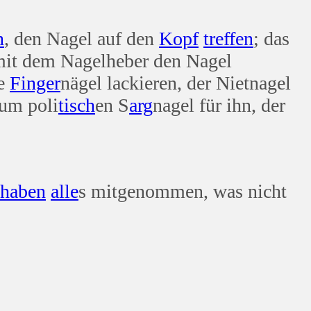
n
, den Nagel auf den
Kopf
treffen
; das
mit dem Nagelheber den Nagel
ie
Finger
nägel lackieren, der Nietnagel
zum poli
tisch
en S
arg
nagel für ihn, der
haben
alle
s mitgenommen, was nicht