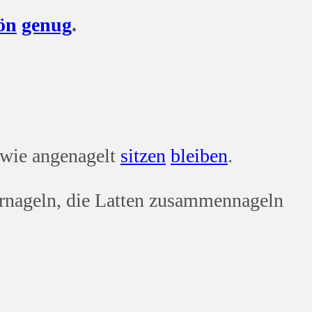
ön
genug
.
 wie angenagelt
sitzen
bleiben
.
ernageln, die Latten zusammennageln