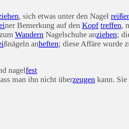
ziehen
, sich etwas unter den Nagel
reiße
ei
ner Bemerkung auf den
Kopf
treffen
, 
 zum
Wandern
Nagelschuhe an
ziehen
; d
ei
ßnägeln an
heften
; diese Affäre wurde 
nd nagel
fest
dass man ihn nicht über
zeugen
kann. Sie