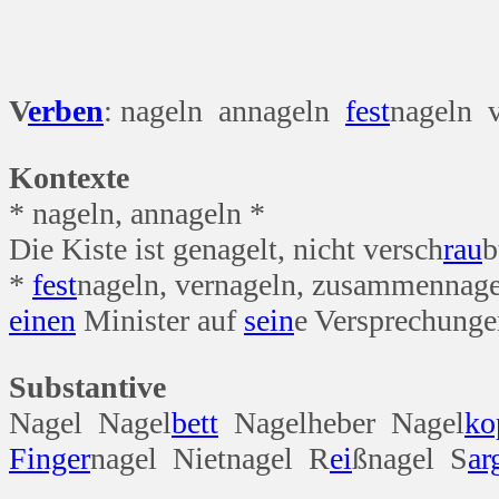
V
erben
: nageln annageln
fest
nageln 
Kontexte
* nageln, annageln *
Die Kiste ist genagelt, nicht versch
rau
b
*
fest
nageln, vernageln, zusammennage
einen
Minister auf
sein
e Versprechung
Substantive
Nagel Nagel
bett
Nagelheber Nagel
ko
Finger
nagel Nietnagel R
ei
ßnagel S
ar