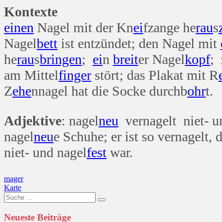
Kontexte
einen
Nagel mit der Kn
ei
fzange he
rau
s
Nagel
bett
ist entzündet; den Nagel mit
he
rau
s
bringen
;
ei
n
breit
er Nagel
kopf
;
am Mittel
finger
stört; das Plakat mit R
Z
ehe
nnagel hat die Socke durchb
ohr
t.
Adjektive
: nagel
neu
vernagelt niet- u
nagel
neu
e Schuhe; er ist so vernagelt, 
niet- und nagel
fest
war.
Beitragsnavigation
mager
Karte
Suche
nach:
Neueste Beiträge