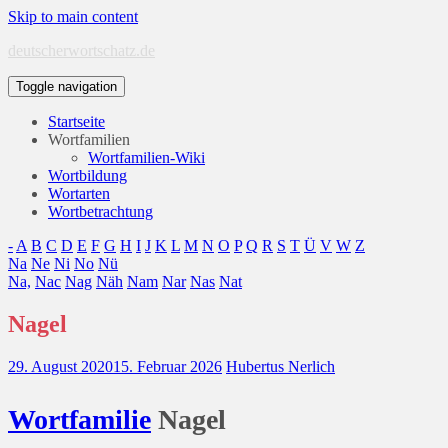
Skip to main content
deutscherwortschatz.de
Toggle navigation
Startseite
Wortfamilien
Wortfamilien-Wiki
Wortbildung
Wortarten
Wortbetrachtung
-
A
B
C
D
E
F
G
H
I
J
K
L
M
N
O
P
Q
R
S
T
Ü
V
W
Z
Na
Ne
Ni
No
Nü
Na,
Nac
Nag
Näh
Nam
Nar
Nas
Nat
Nagel
29. August 2020
15. Februar 2026
Hubertus Nerlich
Wort
familie
Nagel