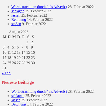
Wortbetrachtung durch ( als Adverb )
28. Februar 2022
schlagen
25. Februar 2022
lassen
25. Februar 2022
Betonung
14. Februar 2022
stoßen
9. Februar 2022
August 2026
M
D
M
D
F
S
S
1
2
3
4
5
6
7
8
9
10
11
12
13
14
15
16
17
18
19
20
21
22
23
24
25
26
27
28
29
30
31
« Feb.
Neueste Beiträge
Wortbetrachtung durch ( als Adverb )
28. Februar 2022
schlagen
25. Februar 2022
lassen
25. Februar 2022
Betonung
14. Februar 2022