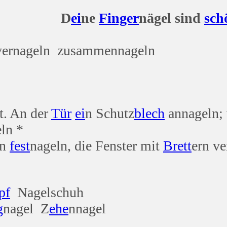
D
ei
ne
Finger
nägel sind
sch
vernageln zusammennageln
t. An der
Tür
ei
n Schutz
blech
annageln;
ln *
en
fest
nageln, die Fenster mit
Brett
ern v
pf
Nagelschuh
g
nagel Z
ehe
nnagel