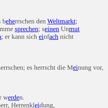
s b
ehe
rrschen den
Welt
markt
;
timme
sprechen
; s
einen
Un
mut
n
; er kann sich
ei
nf
ach
nicht
errschen; es herrscht die M
ei
nung vor,
r w
erde
n.
err, Herrenkl
ei
dung,