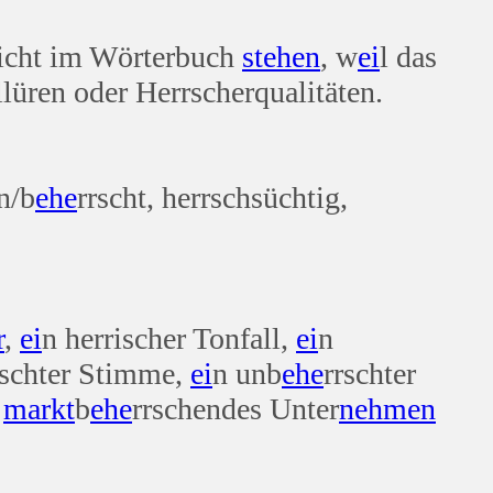
nicht im Wörterbuch
stehen
, w
ei
l das
llüren oder Herrscherqualitäten.
n/b
ehe
rrscht, herrschsüchtig,
r
,
ei
n herrischer Tonfall,
ei
n
rschter Stimme,
ei
n unb
ehe
rrschter
n
markt
b
ehe
rrschendes Unter
nehmen