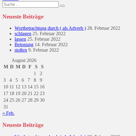
Suche
nach:
Neueste Beiträge
Wortbetrachtung durch ( als Adverb )
28. Februar 2022
schlagen
25. Februar 2022
lassen
25. Februar 2022
Betonung
14. Februar 2022
stoßen
9. Februar 2022
August 2026
M
D
M
D
F
S
S
1
2
3
4
5
6
7
8
9
10
11
12
13
14
15
16
17
18
19
20
21
22
23
24
25
26
27
28
29
30
31
« Feb.
Neueste Beiträge