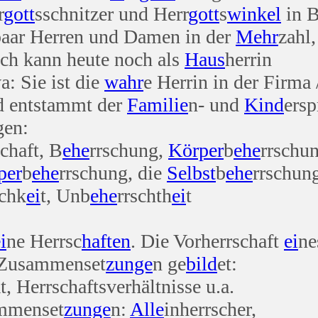
r
gott
sschnitzer und Herr
gott
s
winkel
in 
paar Herren und Damen in der
Mehr
zahl
ch kann heute noch als
Haus
herrin
a: Sie ist die
wahr
e Herrin in der Firma
 entstammt der
Familie
n- und
Kind
ersp
gen:
chaft, B
ehe
rrschung,
Körper
b
ehe
rrschu
per
b
ehe
rrschung, die
Selbst
b
ehe
rrschun
ichk
ei
t, Unb
ehe
rrschth
ei
t
i
ne Herrsc
haften
. Die Vorherrschaft
ei
n
 Zusammenset
zunge
n ge
bild
et:
, Herrschaftsverhältnisse u.a.
ammenset
zunge
n:
Alle
inherrscher,