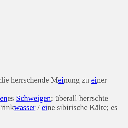
 die herrschende M
ei
nung zu
ei
ner
ten
es
Schweigen
; überall herrschte
rink
wasser
/
ei
ne sibirische Kälte; es