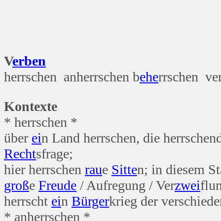
V
erben
herrschen anherrschen b
ehe
rrschen ve
Kontexte
* herrschen *
über
ei
n Land herrschen, die herrschen
Recht
sfrage;
hier herrschen
rau
e
Sitte
n; in diesem St
groß
e
Freude
/ Aufregung / Ver
zwei
flu
herrscht
ei
n
Bürger
krieg der verschied
* anherrschen *