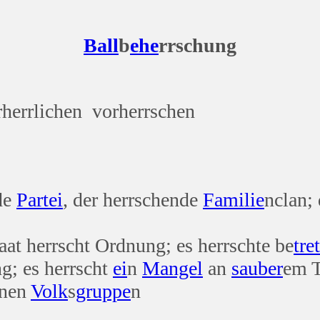
Ball
b
ehe
rrschung
rherrlichen vorherrschen
de
Partei
, der herrschende
Familie
nclan;
aat herrscht Ordnung; es herrschte be
tre
ng; es herrscht
ei
n
Mangel
an
sauber
em T
enen
Volk
s
gruppe
n