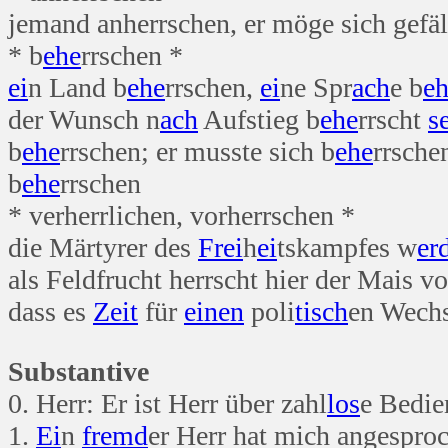
jemand anherrschen, er möge sich gefäl
* b
ehe
rrschen *
ei
n Land b
ehe
rrschen,
ei
ne Spr
ach
e b
e
der Wunsch n
ach
Aufstieg b
ehe
rrscht
s
b
ehe
rrschen; er musste sich b
ehe
rrsche
b
ehe
rrschen
* verherrlichen, vorherrschen *
die Märtyrer des
Frei
h
ei
tskampfes w
er
als Feldfrucht herrscht hier der Mais v
dass es
Zeit
für
einen
poli
tisch
en Wechs
Substantive
0. Herr: Er ist Herr über zahl
los
e Bedie
1.
Ei
n
fremd
er Herr hat mich angespro