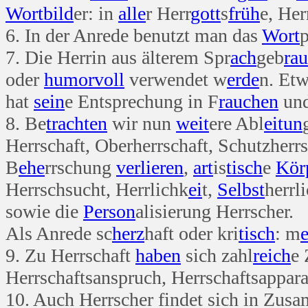
Wort
bild
er: in
alle
r Herr
gott
s
früh
e, Her
6. In der Anrede benutzt man das
Wort
7. Die Herrin aus älterem Spr
ach
geb
rau
oder
humor
voll
verwendet w
erde
n. Etw
hat
sein
e Entsprechung in F
rauchen
und
8. Be
trachten
wir nun
weit
ere Abl
ei
tun
Herrschaft, Oberherrschaft, Schutzherrs
B
ehe
rrschung
verlieren
,
art
is
tisch
e
Kör
Herrschsucht, Herrlichk
ei
t,
Selbst
herrl
sowie die
Person
alisierung Herrscher.
Als Anrede sc
herz
haft oder kri
tisch
: m
e
9. Zu Herrschaft
haben
sich zahl
reich
e
Herrschaftsanspruch, Herrschaftsapparat
10. Auch Herrscher findet sich in Zus