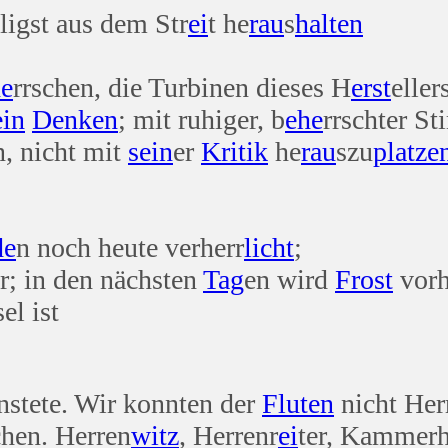
ligst aus dem Str
ei
t he
rau
s
halten
he
rrschen, die Turbinen dieses H
erst
eller
ein
Denken
; mit ruhiger, b
ehe
rrschter S
n, nicht mit
sein
er
Kritik
he
rau
szu
platze
de
n noch heute verherr
licht
;
or; in den nächsten
Tag
en wird
Frost
vorh
el ist
nstete. Wir konnten der
Fluten
nicht Her
chen. Herren
witz
, Herrenr
ei
ter, Kammerh