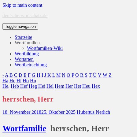
Skip to main content
deutscherwortschatz.de
Toggle navigation
Startseite
Wortfamilien
Wortfamilien-Wiki
Wortbildung
Wortarten
Wortbetrachtung
-
A
B
C
D
E
F
G
H
I
J
K
L
M
N
O
P
Q
R
S
T
Ü
V
W
Z
Ha
He
Hi
Ho
Hu
He,
Heb
Hef
Heg
Hei
Hel
Hem
Her
Het
Heu
Hex
herrschen, Herr
18. November 2018
25. Oktober 2025
Hubertus Nerlich
Wort
familie
herrschen, Herr