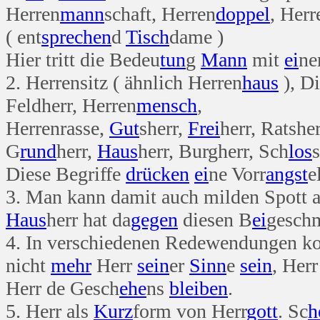
Herren
mann
schaft, Herren
doppel
, Herr
( ent
sprechen
d
Tisch
dame )
Hier tritt die Bedeu
tun
g
Mann
mit
ei
ne
2. Herrensitz ( ähnlich Herren
haus
), Di
Feldherr, Herren
mensch
,
Herrenrasse,
Gut
sherr,
Frei
herr, Ratsher
G
rund
herr,
Haus
herr, Burgherr, Sch
los
Diese Begriffe
drücken
ei
ne Vorr
angst
e
3. Man kann damit auch milden Spott 
Haus
herr hat da
gegen
diesen B
ei
geschm
4. In verschiedenen Redewendungen k
nicht
mehr
Herr
sein
er
Sinn
e
sein
, Her
Herr de Gesch
ehe
ns
bleiben
.
5. Herr als
Kurz
form von Herr
gott
. Sc
h