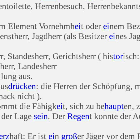
entoilette, Herrenbesuch, Herrenbekannt
m Element Vornehmh
ei
t oder
ei
nem Bez
enstherr, Jagdherr (als Besitzer
ei
nes Jag
r, Standesherr, Gerichtsherr ( his
tor
isch:
sherr, Landesherr
llung aus.
aus
drücken
: die Herren der Schöpfung, 
ack nicht ).
ommt die Fähigk
ei
t, sich zu be
haupt
en, 
r der Lage
sein
. Der
Regen
t konnte der A
erz
haft: Er ist
ei
n
groß
er Jäger vor dem 