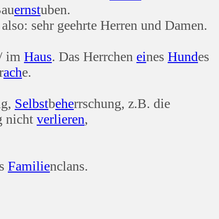
Bau
ernst
uben.
, also: sehr geehrte Herren und Damen.
 / im
Haus
. Das Herrchen
ei
nes
Hund
es
r
ach
e.
ng,
Selbst
b
ehe
rrschung, z.B. die
g nicht
verlieren
,
es
Familie
nclans.