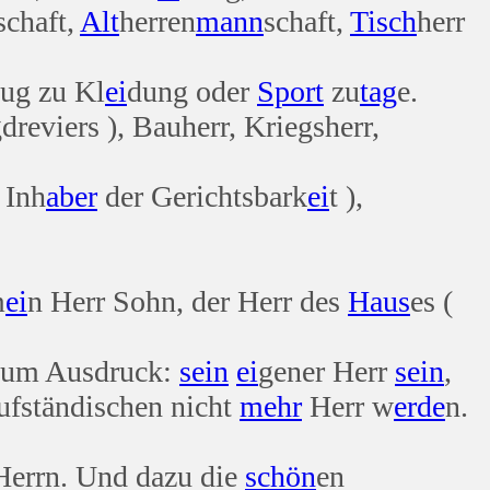
schaft,
Alt
herren
mann
schaft,
Tisch
herr
ug zu Kl
ei
dung oder
Sport
zu
tag
e.
dreviers ), Bauherr, Kriegsherr,
 Inh
aber
der Gerichtsbark
ei
t ),
m
ei
n Herr Sohn, der Herr des
Haus
es (
zum Ausdruck:
sein
ei
gener Herr
sein
,
ufständischen nicht
mehr
Herr w
erde
n.
Herrn. Und dazu die
schön
en