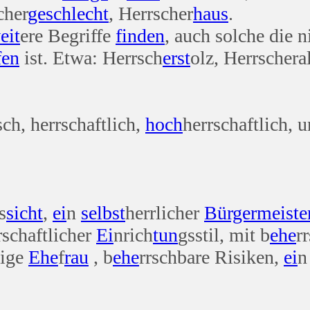
cher
geschlecht
, Herrscher
haus
.
eit
ere Begriffe
finden
, auch solche die 
fen
ist. Etwa: Herrsch
erst
olz, Herrschera
sch, herrschaftlich,
hoch
herrschaftlich, u
s
sicht
,
ei
n
selbst
herrlicher
Bürger
meiste
rschaftlicher
Ei
nrich
tun
gsstil, mit b
ehe
r
tige
Ehe
f
rau
, b
ehe
rrschbare Risiken,
ei