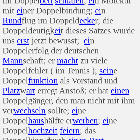
im Doppel
bett
schlafen
;
ei
n Molekül
mit
ei
ner Doppelbindung;
ei
n
Rund
flug im Doppeld
ecke
r; die
Doppeldeutigk
ei
t dieses Satzes wurde
uns
erst
jetzt bewusst;
ei
n
Doppelerfolg der deutschen
Mann
schaft; er
macht
zu viele
Doppelfehler ( im Tennis );
sein
e
Doppel
funktion
als Vorstand und
Platz
w
art
erregt Anstoß; er hat
einen
Doppelgänger, den man nicht mit ihm
ver
wechseln
sollte;
ei
ne
Doppel
haus
hälfte er
werben
;
ei
ne
Doppel
hoch
zeit
feiern
; das