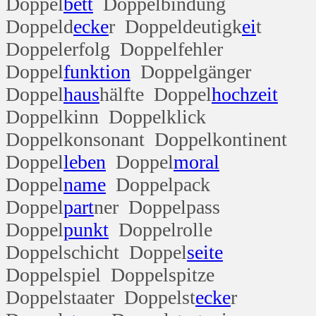
Doppel
bett
Doppelbindung
Doppeld
ecke
r Doppeldeutigk
ei
t
Doppelerfolg Doppelfehler
Doppel
funktion
Doppelgänger
Doppel
haus
hälfte Doppel
hoch
zeit
Doppelkinn Doppelklick
Doppelkonsonant Doppelkontinent
Doppel
leben
Doppel
moral
Doppel
name
Doppelpack
Doppel
part
ner Doppelpass
Doppel
punkt
Doppelrolle
Doppelschicht Doppel
seite
Doppelspiel Doppelspitze
Doppelstaater Doppelst
ecke
r