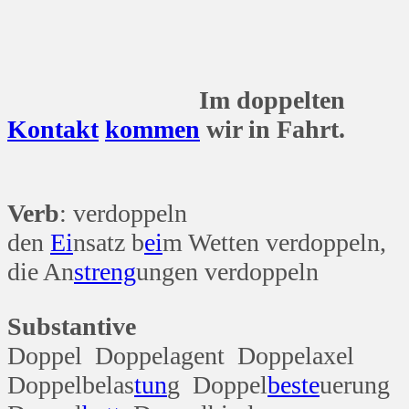
I
m doppelten
Kontakt
kommen
wir in Fahrt.
Verb
: verdoppeln
den
Ei
nsatz b
ei
m Wetten verdoppeln,
die An
streng
ungen verdoppeln
Substantive
Doppel Doppelagent Doppelaxel
Doppelbelas
tun
g Doppel
beste
uerung