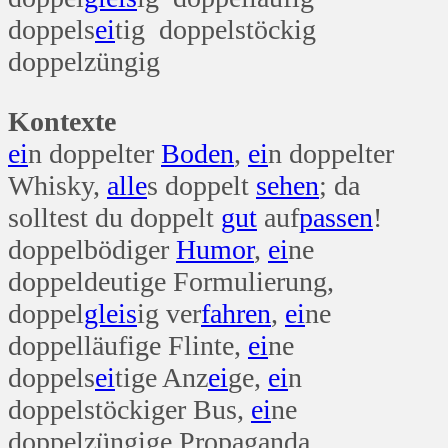
doppels
ei
tig doppelstöckig
doppelzüngig
Kontexte
ei
n doppelter
Boden
,
ei
n doppelter
Whisky,
alle
s doppelt
sehen
; da
solltest du doppelt
gut
auf
passen
!
doppelbödiger
Humor
,
ei
ne
doppeldeutige Formulierung,
doppel
gleis
ig ver
fahren
,
ei
ne
doppelläufige Flinte,
ei
ne
doppels
ei
tige Anz
ei
ge,
ei
n
doppelstöckiger Bus,
ei
ne
doppelzüngige Propaganda.