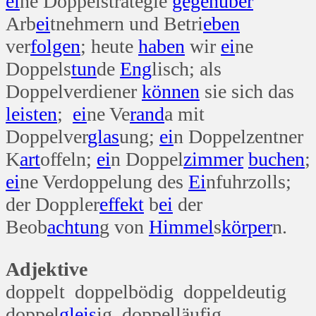
ei
ne Doppelstrategie
gegenüber
Arb
ei
tnehmern und Betri
eben
ver
folgen
; heute
haben
wir
ei
ne
Doppels
tun
de
Eng
lisch; als
Doppelverdiener
können
sie sich das
leisten
;
ei
ne Ve
rand
a mit
Doppelver
glas
ung;
ei
n Doppelzentner
K
art
offeln;
ei
n Doppel
zimmer
buchen
;
ei
ne Verdoppelung des
Ei
nfuhrzolls;
der Doppler
effekt
b
ei
der
Beob
ach
tun
g von
Himmel
s
körper
n.
Adjektive
doppelt doppelbödig doppeldeutig
doppel
gleis
ig doppelläufig