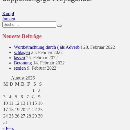
Beitragsnavigation
Knopf
funken
Suche
nach:
Neueste Beiträge
Wortbetrachtung durch ( als Adverb )
28. Februar 2022
schlagen
25. Februar 2022
lassen
25. Februar 2022
Betonung
14. Februar 2022
stoßen
9. Februar 2022
August 2026
M
D
M
D
F
S
S
1
2
3
4
5
6
7
8
9
10
11
12
13
14
15
16
17
18
19
20
21
22
23
24
25
26
27
28
29
30
31
« Feb.