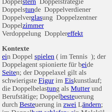
Doppel
stern
Doppelstrategie
Doppels
tun
de Doppelverdiener
Doppelver
glas
ung Doppelzentner
Doppel
zimmer
Verdoppelung Doppler
effekt
Kontexte
ei
n Doppel
spielen
( im Tennis ); der
Doppelagent spionierte für b
ei
de
Seite
n; der Doppelaxel gilt als
schwierigste
Figur
im
Eis
kunstlauf;
die Doppelbelas
tun
g als
Mutter
und
Berufstätige; Doppel
beste
uerung
durch
Beste
uerung in
zwei
L
ändern
;