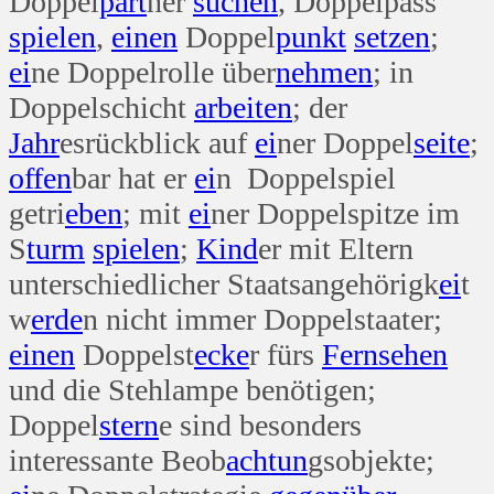
Doppel
part
ner
suchen
, Doppelpass
spielen
,
einen
Doppel
punkt
setzen
;
ei
ne Doppelrolle über
nehmen
; in
Doppelschicht
arbeiten
; der
Jahr
esrückblick auf
ei
ner Doppel
seite
;
offen
bar hat er
ei
n Doppelspiel
getri
eben
; mit
ei
ner Doppelspitze im
S
turm
spielen
;
Kind
er mit Eltern
unterschiedlicher Staatsangehörigk
ei
t
w
erde
n nicht immer Doppelstaater;
einen
Doppelst
ecke
r fürs
Fern
sehen
und die Stehlampe benötigen;
Doppel
stern
e sind besonders
interessante Beob
ach
tun
gsobjekte;