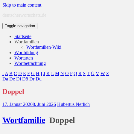
Skip to main content
deutscherwortschatz.de
Toggle navigation
Startseite
Wortfamilien
Wortfamilien-Wiki
Wortbildung
Wortarten
Wortbetrachtung
-
A
B
C
D
E
F
G
H
I
J
K
L
M
N
O
P
Q
R
S
T
Ü
V
W
Z
Da
De
Di
Dö
Dr
Du
Doppel
17. Januar 2020
8. Juni 2026
Hubertus Nerlich
Wort
familie
Doppel