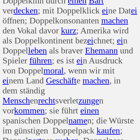
Doppelkinn durch
einen
Bart
ver
decken
; mit Doppelklick
ei
ne Dat
ei
öffnen; Doppelkonsonanten
machen
den Vokal davor
kurz
; Amerika wird
als Doppelkontinent bez
ei
chnet;
ei
n
Doppel
leben
als braver
Ehe
mann
und
Spieler
führen
; es ist
ei
n Ausdruck
von Doppel
moral
, wenn wir mit
ei
nem Land
Geschäft
e
machen
, in
dem ständig
Mensch
en
recht
sverlet
zunge
n
vor
kommen
; sie führt
einen
spanischen Doppel
name
n; die Würste
im günstigen Doppelpack
kaufen
;