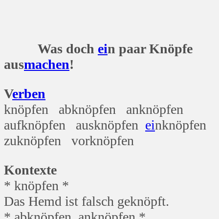
Was doch
ei
n paar Knöpfe
aus
machen
!
V
erben
knöpfen abknöpfen anknöpfen
aufknöpfen ausknöpfen
ei
nknöpfen
zuknöpfen vorknöpfen
Kontexte
* knöpfen *
Das Hemd ist falsch geknöpft.
* abknöpfen, anknöpfen *