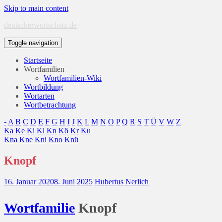
Skip to main content
deutscherwortschatz.de
Toggle navigation
Startseite
Wortfamilien
Wortfamilien-Wiki
Wortbildung
Wortarten
Wortbetrachtung
-
A
B
C
D
E
F
G
H
I
J
K
L
M
N
O
P
Q
R
S
T
Ü
V
W
Z
Ka
Ke
Ki
Kl
Kn
Kö
Kr
Ku
Kna
Kne
Kni
Kno
Knü
Knopf
16. Januar 2020
8. Juni 2025
Hubertus Nerlich
Wort
familie
Knopf