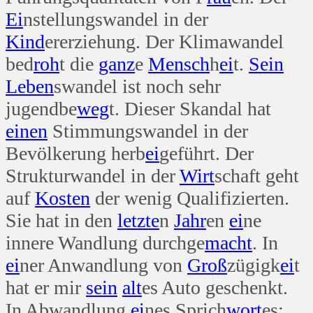
Ei
nstellungswandel in der
Kind
ererziehung. Der Klimawandel
bed
roh
t die
ganz
e
Mensch
h
ei
t.
Sein
Leben
swandel ist noch sehr
jugendbe
weg
t. Dieser Skandal hat
einen
Stimmungswandel in der
Bevölkerung herb
ei
geführt. Der
Strukturwandel in der
Wirt
schaft geht
auf
Kosten
der wenig Qualifizierten.
Sie hat in den
letzte
n
Jahr
en
ei
ne
innere Wandlung durchge
macht
. In
ei
ner Anwandlung von
Groß
zügigk
ei
t
hat er mir
sein
alt
es Auto geschenkt.
In Abwandlung
ei
nes Sprich
wort
es: