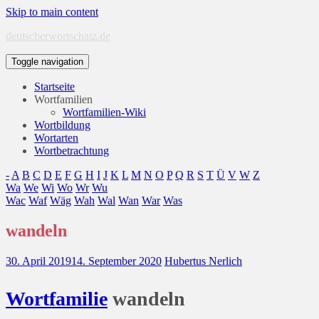
Skip to main content
deutscherwortschatz.de
Toggle navigation
Startseite
Wortfamilien
Wortfamilien-Wiki
Wortbildung
Wortarten
Wortbetrachtung
-
A
B
C
D
E
F
G
H
I
J
K
L
M
N
O
P
Q
R
S
T
Ü
V
W
Z
Wa
We
Wi
Wo
Wr
Wu
Wac
Waf
Wäg
Wah
Wal
Wan
War
Was
wandeln
30. April 2019
14. September 2020
Hubertus Nerlich
Wort
familie
wandeln