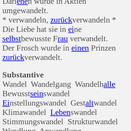
Darl
ehe
n wurde in Aktien
umgewandelt.
* verwandeln,
zurück
verwandeln *
Die Liebe hat sie in
ei
ne
selbst
bewusste F
rau
verwandelt.
Der Frosch wurde in
einen
Prinzen
zurück
verwandelt.
Substantive
Wandel Wandelgang Wandelh
alle
Bewusst
sein
swandel
Ei
nstellungswandel Gest
alt
wandel
Klimawandel
Leben
swandel
Stimmungswandel Strukturwandel
Wandlung Anwandlung