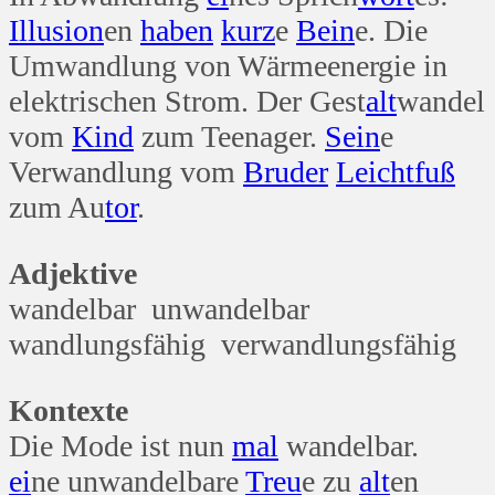
Illusion
en
haben
kurz
e
Bein
e. Die
Umwandlung von Wärmeenergie in
elektrischen Strom. Der Gest
alt
wandel
vom
Kind
zum Teenager.
Sein
e
Verwandlung vom
Bruder
Leicht
fuß
zum Au
tor
.
Adjektive
wandelbar unwandelbar
wandlungsfähig verwandlungsfähig
Kontexte
Die Mode ist nun
mal
wandelbar.
ei
ne unwandelbare
Treu
e zu
alt
en