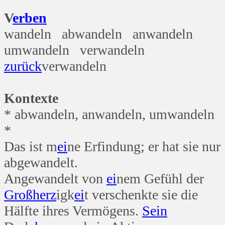
V
erben
wandeln abwandeln anwandeln
umwandeln verwandeln
zurück
verwandeln
Kontexte
* abwandeln, anwandeln, umwandeln
*
Das ist m
ei
ne Erfindung; er hat sie nur
abgewandelt.
Angewandelt von
ei
nem Gefühl der
Groß
herz
igk
ei
t verschenkte sie die
Hälfte ihres Vermögens.
Sein