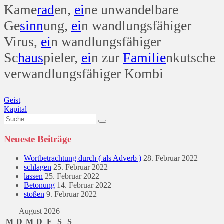
Kame
rad
en,
ei
ne unwandelbare
Ge
sinn
ung,
ei
n wandlungsfähiger
Virus,
ei
n wandlungsfähiger
Sc
haus
pieler,
ei
n zur
Familie
nkutsche
verwandlungsfähiger Kombi
Beitragsnavigation
Geist
Kapital
Suche
nach:
Neueste Beiträge
Wortbetrachtung durch ( als Adverb )
28. Februar 2022
schlagen
25. Februar 2022
lassen
25. Februar 2022
Betonung
14. Februar 2022
stoßen
9. Februar 2022
August 2026
M
D
M
D
F
S
S