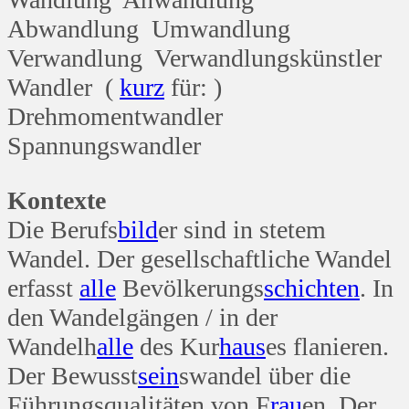
Abwandlung Umwandlung
Verwandlung Verwandlungskünstler
Wandler (
kurz
für: )
Drehmomentwandler
Spannungswandler
Kontexte
Die Berufs
bild
er sind in stetem
Wandel. Der gesellschaftliche Wandel
erfasst
alle
Bevölkerungs
schichten
. In
den Wandelgängen / in der
Wandelh
alle
des Kur
haus
es flanieren.
Der Bewusst
sein
swandel über die
Führungsqualitäten von F
rau
en. Der