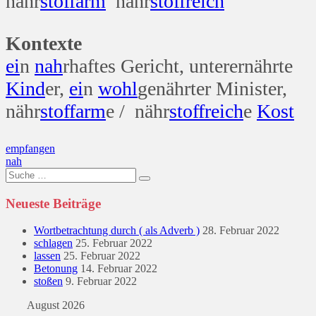
nähr
stoff
arm
nähr
stoff
reich
Kontexte
ei
n
nah
rhaftes Gericht, unterernährte
Kind
er,
ei
n
wohl
genährter Minister,
nähr
stoff
arm
e / nähr
stoff
reich
e
Kost
Beitragsnavigation
empfangen
nah
Suche
nach:
Neueste Beiträge
Wortbetrachtung durch ( als Adverb )
28. Februar 2022
schlagen
25. Februar 2022
lassen
25. Februar 2022
Betonung
14. Februar 2022
stoßen
9. Februar 2022
August 2026