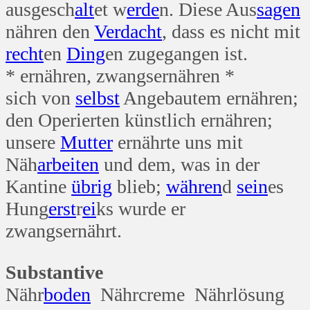
ausgesch
alt
et w
erde
n. Diese Aus
sagen
nähren den
Verdacht
, dass es nicht mit
recht
en
Ding
en zugegangen ist.
* ernähren, zwangsernähren *
sich von
selbst
Angebautem ernähren;
den Operierten künstlich ernähren;
unsere
Mutter
ernährte uns mit
Näh
arbeiten
und dem, was in der
Kantine
übrig
blieb;
währen
d
sein
es
Hung
erst
r
ei
ks wurde er
zwangsernährt.
Substantive
Nähr
boden
Nährcreme Nährlösung