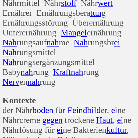
Nährmittel Nähr
stoff
Nähr
wert
Ernährer Ernährungsbera
tun
g
Ernährungsstörung Überernährung
Unterernährung
Mangel
ernährung
Nah
rungsauf
nah
me
Nah
rungsbr
ei
Nah
rungsmittel
Nah
rungsergänzungsmittel
Baby
nah
rung
Kraft
nah
rung
Nerv
en
nah
rung
Kontexte
der Nähr
boden
für
Feind
bild
er,
ei
ne
Nährcreme
gegen
trockene
Haut
,
ei
ne
Nährlösung für
ei
ne Bakterien
kultur
,