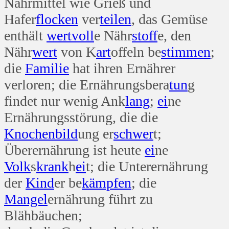
Nährmittel wie Grieß und
Hafer
flocken
ver
teilen
, das Gemüse
enthält
wert
voll
e Nähr
stoff
e, den
Nähr
wert
von K
art
offeln be
stimmen
;
die
Familie
hat ihren Ernährer
verloren; die Ernährungsbera
tun
g
findet nur wenig Ank
lang
;
ei
ne
Ernährungsstörung, die die
Knochen
bild
ung er
schwer
t;
Überernährung ist heute
ei
ne
Volk
s
krank
h
ei
t; die Unterernährung
der
Kind
er be
kämpfen
; die
Mangel
ernährung führt zu
Blähbäuchen;