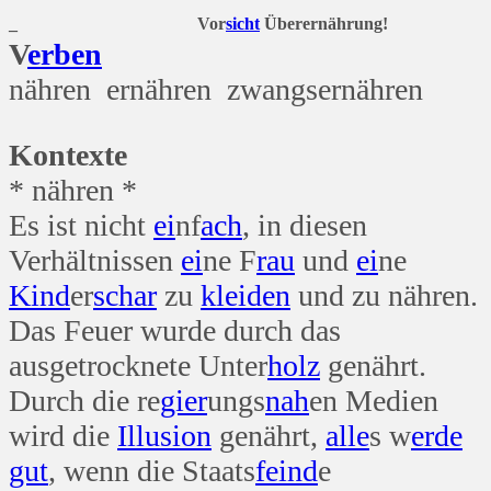
_ Vor
sicht
Überernährung!
V
erben
nähren ernähren zwangsernähren
Kontexte
* nähren *
Es ist nicht
ei
nf
ach
, in diesen
Verhältnissen
ei
ne F
rau
und
ei
ne
Kind
er
schar
zu
kleiden
und zu nähren.
Das Feuer wurde durch das
ausgetrocknete Unter
holz
genährt.
Durch die re
gier
ungs
nah
en Medien
wird die
Illusion
genährt,
alle
s w
erde
gut
, wenn die Staats
feind
e