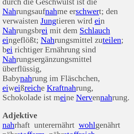
durch die Geschwulst ist die
Nah
rungsauf
nah
me er
schwer
t; den
verwaisten
Jung
tieren wird
ei
n
Nah
rungsbr
ei
mit dem
Schlauch
ei
ngeflößt;
Nah
rungsmittel zu
teilen
;
b
ei
richtiger Ernährung sind
Nah
rungsergänzungsmittel
überflüssig,
Baby
nah
rung im Fläschchen,
ei
w
ei
ß
reich
e
Kraft
nah
rung,
Schokolade ist m
ei
ne
Nerv
en
nah
rung.
Adjektive
nah
rhaft unterernährt
wohl
genährt