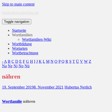
Skip to main content
deutscherwortschatz.de
Toggle navigation
Startseite
Wortfamilien
Wortfamilien-Wiki
Wortbildung
Wortarten
Wortbetrachtung
-
A
B
C
D
E
F
G
H
I
J
K
L
M
N
O
P
Q
R
S
T
Ü
V
W
Z
Na
Ne
Ni
No
Nü
nähren
19. September 2019
8. November 2021
Hubertus Nerlich
Wort
familie
nähren