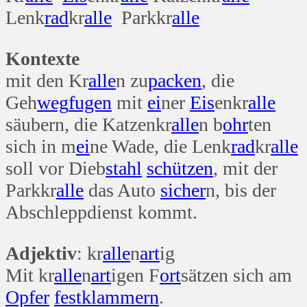
Lenk
rad
kr
alle
Parkkr
alle
Kontexte
mit den Kr
alle
n zu
packen
, die
Geh
weg
fugen
mit
ei
ner
Eis
enkr
alle
säubern, die Katzenkr
alle
n b
ohr
ten
sich in m
ei
ne Wade, die Lenk
rad
kr
alle
soll vor Dieb
stahl
schützen
, mit der
Parkkr
alle
das Auto
sicher
n, bis der
Abschleppdienst kommt.
Adjektiv
: kr
alle
n
art
ig
Mit kr
alle
n
art
igen F
ort
sätzen sich am
Opfer
fest
klammern
.