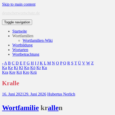
Skip to main content
deutscherwortschatz.de
Toggle navigation
Startseite
Wortfamilien
Wortfamilien-Wiki
Wortbildung
Wortarten
Wortbetrachtung
-
A
B
C
D
E
F
G
H
I
J
K
L
M
N
O
P
Q
R
S
T
Ü
V
W
Z
Ka
Ke
Ki
Kl
Kn
Kö
Kr
Ku
Kra
Kre
Kri
Kro
Krü
Kralle
16. Juni 2021
29. Juni 2026
Hubertus Nerlich
Wort
familie
kr
alle
n