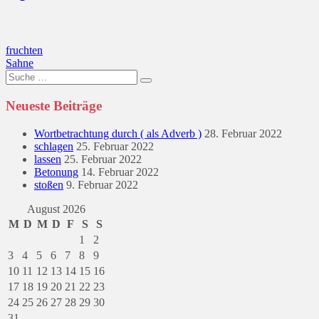
Beitragsnavigation
fruchten
Sahne
Suche
nach:
Neueste Beiträge
Wortbetrachtung durch ( als Adverb )
28. Februar 2022
schlagen
25. Februar 2022
lassen
25. Februar 2022
Betonung
14. Februar 2022
stoßen
9. Februar 2022
August 2026
M
D
M
D
F
S
S
1
2
3
4
5
6
7
8
9
10
11
12
13
14
15
16
17
18
19
20
21
22
23
24
25
26
27
28
29
30
31