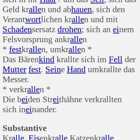
Geld kr
alle
n und ab
hauen
, sich den
Verant
wort
lichen kr
alle
n und mit
Schaden
sersatz
drohen
; sich an
ei
nem
Felsvorsprung ankr
alle
n
*
fest
kr
alle
n, umkr
alle
n *
Das Bären
kind
krallte sich im
Fell
der
Mutter
fest
.
Sein
e
Hand
umkrallte das
Messer.
* verkr
alle
n *
Die b
ei
den Str
ei
thähne verkrallten
sich in
ei
nander.
Substantive
Kr
alle
Eis
enkr
alle
Katzenkr
alle