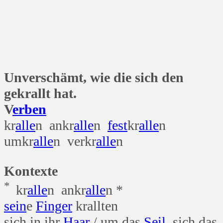
Unverschämt, wie die sich den
gekrallt hat.
V
erben
kr
alle
n ankr
alle
n
fest
kr
alle
n
umkr
alle
n verkr
alle
n
Kontexte
*
kr
alle
n ankr
alle
n *
sein
e
Finger
krallten
sich in ihr
Haar
/ um das
Seil
, sich das