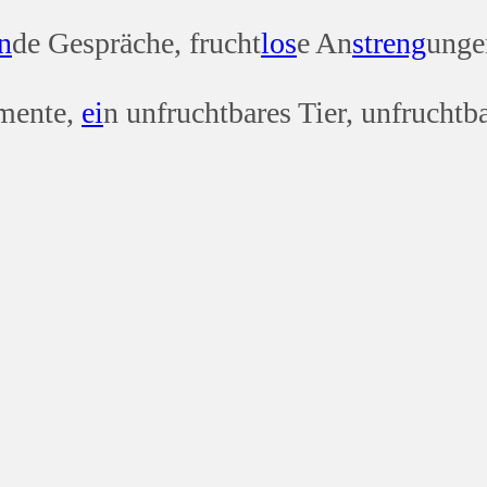
n
de Gespräche, frucht
los
e An
streng
unge
imente,
ei
n unfruchtbares Tier, unfruchtb