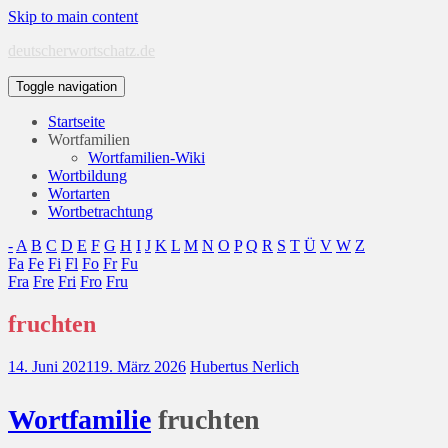
Skip to main content
deutscherwortschatz.de
Toggle navigation
Startseite
Wortfamilien
Wortfamilien-Wiki
Wortbildung
Wortarten
Wortbetrachtung
-
A
B
C
D
E
F
G
H
I
J
K
L
M
N
O
P
Q
R
S
T
Ü
V
W
Z
Fa
Fe
Fi
Fl
Fo
Fr
Fu
Fra
Fre
Fri
Fro
Fru
fruchten
14. Juni 2021
19. März 2026
Hubertus Nerlich
Wort
familie
fruchten