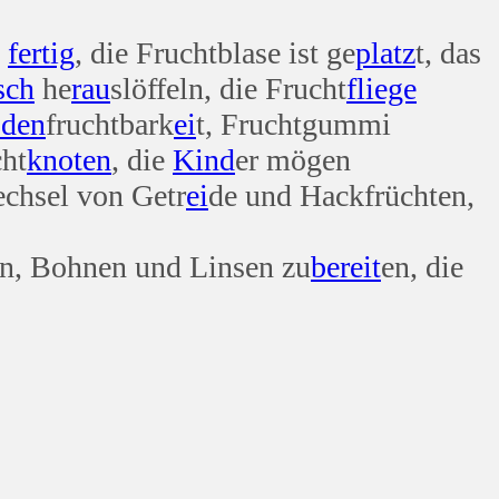
h
fertig
, die Fruchtblase ist ge
platz
t, das
sch
he
rau
slöffeln, die Frucht
fliege
den
fruchtbark
ei
t, Fruchtgummi
cht
knoten
, die
Kind
er mögen
chsel von Getr
ei
de und Hackfrüchten,
sen, Bohnen und Linsen zu
bereit
en, die