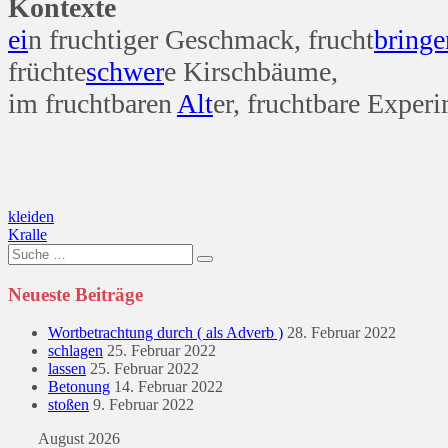
Kontexte
ei
n fruchtiger Geschmack, frucht
bringe
früchte
schwer
e Kirschbäume,
im fruchtbaren
Alt
er, fruchtbare Exper
Beitragsnavigation
kleiden
Kralle
Suche
nach:
Neueste Beiträge
Wortbetrachtung durch ( als Adverb )
28. Februar 2022
schlagen
25. Februar 2022
lassen
25. Februar 2022
Betonung
14. Februar 2022
stoßen
9. Februar 2022
August 2026