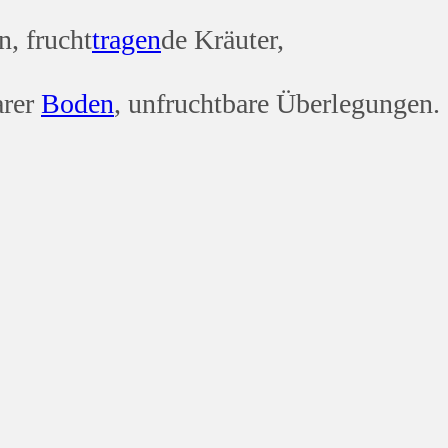
n, frucht
tragen
de Kräuter,
arer
Boden
, unfruchtbare Überlegungen.