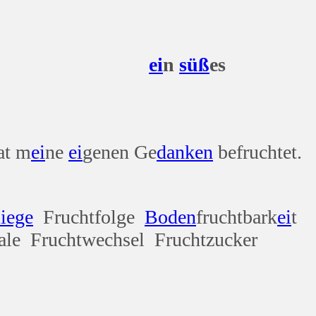
ei
n
süß
es
at m
ei
ne
ei
genen Ge
danken
befruchtet.
liege
Fruchtfolge
Boden
fruchtbark
ei
t
ale Fruchtwechsel Fruchtzucker