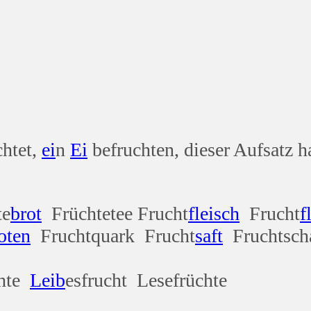
chtet,
ei
n
Ei
befruchten, dieser Aufsatz h
te
brot
Früchtetee Frucht
fleisch
Frucht
f
oten
Fruchtquark Frucht
saft
Fruchtsch
chte
Leib
esfrucht Lesefrüchte