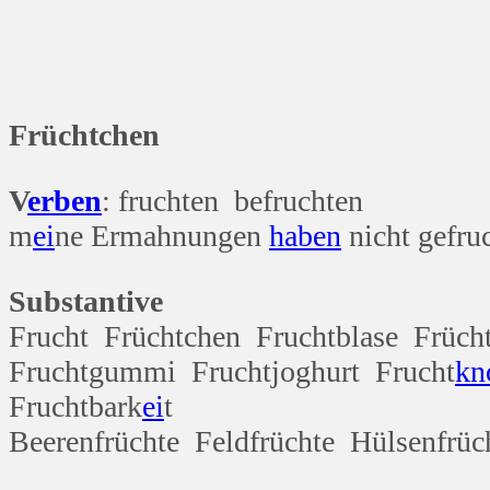
Früchtchen
V
erben
: fruchten befruchten
m
ei
ne Ermahnungen
haben
nicht gefru
Substantive
Frucht Früchtchen Fruchtblase Früch
Fruchtgummi Fruchtjoghurt Frucht
kn
Fruchtbark
ei
t
Beerenfrüchte Feldfrüchte Hülsenfrü