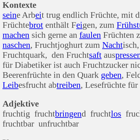
Kontexte
sein
e Arb
ei
t trug endlich Früchte, mit
Früchte
brot
enthält F
ei
gen, zum
Früh
s
machen
sich gerne an
faulen
Früchten 
naschen
, Fruchtjoghurt zum
Nacht
isch
Fruchtquark, den Frucht
saft
aus
presse
für Diabetiker ist auch Fruchtzucker ni
Beerenfrüchte in den Quark
geben
, Fel
Leib
esfrucht ab
treiben
, Lesefrüchte für
Adjektive
fruchtig frucht
bringen
d frucht
los
fruc
fruchtbar unfruchtbar