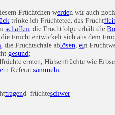
 diesem Früchtchen w
erde
n wir auch noc
tück
trinke ich Früchtetee, das Frucht
flei
zu
schaffen
, die Fruchtfolge erhält die
Bo
, die Frucht entwickelt sich aus dem Fru
n
, die Fruchtschale ab
lösen
,
ei
n Fruchtwe
cht
gesund
;
dfrüchte ernten, Hülsenfrüchte wie Erb
ei
n Referat
sammeln
.
ht
tragen
d früchte
schwer