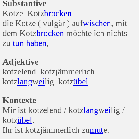
Substantive
Kotze Kotz
brocken
die Kotze ( vulgär ) auf
wischen
, mit
dem Kotz
brocken
möchte ich nichts
zu
tun
haben
,
Adjektive
kotzelend kotzjämmerlich
kotz
lang
w
ei
lig kotz
übel
Kontexte
Mir ist kotzelend / kotz
lang
w
ei
lig /
kotz
übel
.
Ihr ist kotzjämmerlich zu
mut
e.