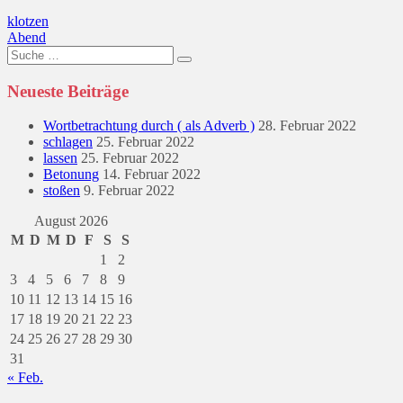
Beitragsnavigation
klotzen
Abend
Suche
nach:
Neueste Beiträge
Wortbetrachtung durch ( als Adverb )
28. Februar 2022
schlagen
25. Februar 2022
lassen
25. Februar 2022
Betonung
14. Februar 2022
stoßen
9. Februar 2022
August 2026
M
D
M
D
F
S
S
1
2
3
4
5
6
7
8
9
10
11
12
13
14
15
16
17
18
19
20
21
22
23
24
25
26
27
28
29
30
31
« Feb.