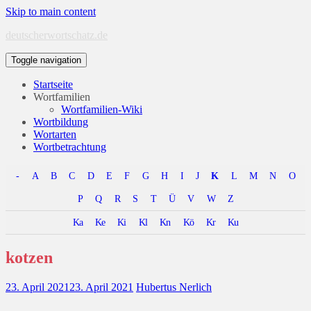
Skip to main content
deutscherwortschatz.de
Toggle navigation
Startseite
Wortfamilien
Wortfamilien-Wiki
Wortbildung
Wortarten
Wortbetrachtung
-
A
B
C
D
E
F
G
H
I
J
K
L
M
N
O
P
Q
R
S
T
Ü
V
W
Z
Ka
Ke
Ki
Kl
Kn
Kö
Kr
Ku
kotzen
23. April 2021
23. April 2021
Hubertus Nerlich