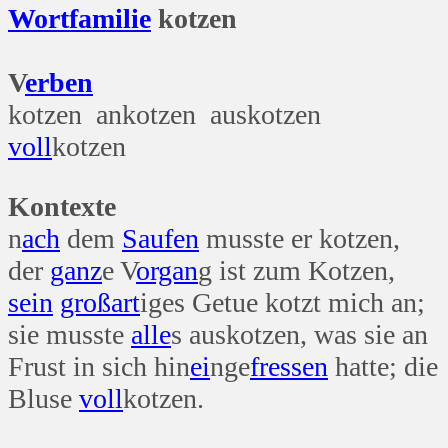
Wort
familie
kotzen
V
erben
kotzen ankotzen auskotzen
voll
kotzen
Kontexte
n
ach
dem
Saufen
musste er kotzen,
der
ganz
e V
organ
g ist zum Kotzen,
sein
groß
art
iges Getue kotzt mich an;
sie musste
alle
s auskotzen, was sie an
Frust in sich hin
ei
nge
fressen
hatte; die
Bluse
voll
kotzen.