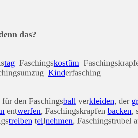
das?
ns
tag
Faschings
kostüm
Faschingskrapfe
schingsumzug
Kind
erfasching
 für den Faschings
ball
ver
kleiden
, der
g
üm
ent
werfen
, Faschingskrapfen
backen
,
ngs
treiben
t
ei
l
nehmen
, Faschingstrubel 