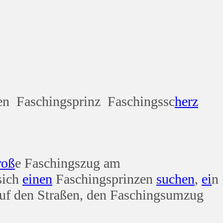
n Faschingsprinz Faschingssc
herz
roß
e Faschingszug am
 sich
einen
Faschingsprinzen
suchen
,
ei
n
auf den Straßen, den Faschingsumzug