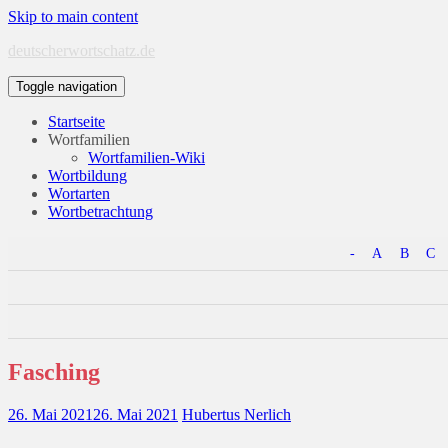
Skip to main content
deutscherwortschatz.de
Toggle navigation
Startseite
Wortfamilien
Wortfamilien-Wiki
Wortbildung
Wortarten
Wortbetrachtung
-
A
B
C
Fasching
26. Mai 2021
26. Mai 2021
Hubertus Nerlich