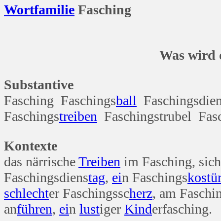
Wort
familie
Fasching
Was wird denn 
Substantive
Fasching Faschings
ball
Faschingsdie
Faschings
treiben
Faschingstrubel Fa
Kontexte
das närrische
Treiben
im Fasching, sich
Faschingsdiens
tag
,
ei
n Faschings
kost
schlecht
er Faschingssc
herz
, am Faschi
an
führen
,
ei
n
lust
iger
Kind
erfasching.