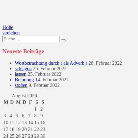
Beitragsnavigation
Hölle
streichen
Suche
nach:
Neueste Beiträge
Wortbetrachtung durch ( als Adverb )
28. Februar 2022
schlagen
25. Februar 2022
lassen
25. Februar 2022
Betonung
14. Februar 2022
stoßen
9. Februar 2022
August 2026
M
D
M
D
F
S
S
1
2
3
4
5
6
7
8
9
10
11
12
13
14
15
16
17
18
19
20
21
22
23
24
25
26
27
28
29
30