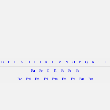
D
E
F
G
H
I
J
K
L
M
N
O
P
Q
R
S
T
Fa
Fe
Fi
Fl
Fo
Fr
Fu
Fac
Fäd
Fah
Fal
Fam
Fan
Fär
Fas
Fau