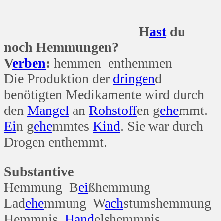
H
ast
du
noch Hemmungen?
V
erben
:
hemmen enthemmen
Die Produktion der
dringen
d
benötigten Medikamente wird durch
den
Mangel
an
Roh
stoff
en g
ehe
mmt.
Ei
n g
ehe
mmtes
Kind
. Sie war durch
Drogen enthemmt.
Substantive
Hemmung B
ei
ßhemmung
Lad
ehe
mmung W
ach
stumshemmung
Hemmnis
Hand
elshemmnis