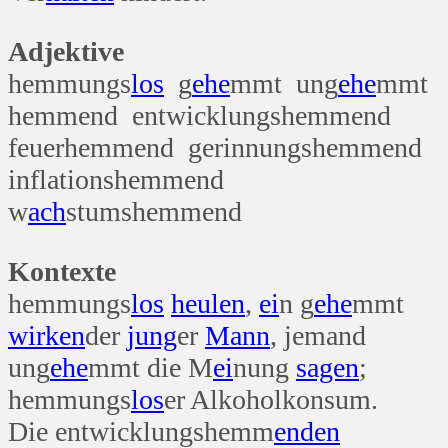
Adjektive
hemmungs
los
g
ehe
mmt ung
ehe
mmt
hemmend entwicklungshemmend
feuerhemmend gerinnungshemmend
inflationshemmend
w
ach
stumshemmend
Kontexte
hemmungs
los
heulen
,
ei
n g
ehe
mmt
wirken
der
jung
er
Mann
, jemand
ung
ehe
mmt die M
ei
nung
sagen
;
hemmungs
los
er Alkoholkonsum.
Die entwicklungshemm
enden