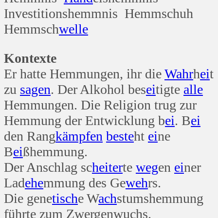
Investitionshemmnis Hemmschuh
Hemmsch
welle
Kontexte
Er hatte Hemmungen, ihr die
Wahr
h
ei
t
zu
sagen
. Der Alkohol bes
ei
tigte
alle
Hemmungen. Die Religion trug zur
Hemmung der Entwicklung b
ei
. B
ei
den Rang
kämpfen
beste
ht
ei
ne
B
ei
ßhemmung.
Der Anschlag sc
heiter
te
weg
en
ei
ner
Lad
ehe
mmung des Ge
weh
rs.
Die gene
tisch
e W
ach
stumshemmung
führte zum Zwergenwuchs.