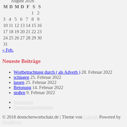
August 2026
M
D
M
D
F
S
S
1
2
3
4
5
6
7
8
9
10
11
12
13
14
15
16
17
18
19
20
21
22
23
24
25
26
27
28
29
30
31
« Feb.
Neueste Beiträge
Wortbetrachtung durch ( als Adverb )
28. Februar 2022
schlagen
25. Februar 2022
lassen
25. Februar 2022
Betonung
14. Februar 2022
stoßen
9. Februar 2022
Impressum
Datenschutzerklärung
© 2018 deutscherwortschatz.de | Theme von
Colorlib
Powered by
WordPress