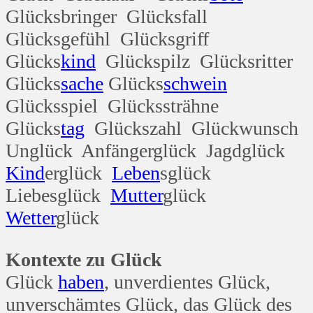
Glücksbringer Glücksfall
Glücksgefühl Glücksgriff
Glücks
kind
Glückspilz Glücksritter
Glücks
sache
Glücks
schwein
Glücksspiel Glückssträhne
Glücks
tag
Glückszahl Glückwunsch
Unglück Anfängerglück Jagdglück
Kind
erglück
Leben
sglück
Liebesglück
Mutter
glück
Wetter
glück
Kontexte zu Glück
Glück
haben
, unverdientes Glück,
unverschämtes Glück, das Glück des