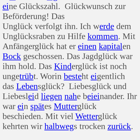
ei
ne Glückszahl. Glückwunsch zur
Beförderung! Das
Unglück verfolgt ihn. Ich w
erde
dem
Unglücksraben zu Hilfe
kommen
. Mit
Anfängerglück hat er
einen
kapital
en
Bock
geschossen. Das Jagdglück war
ihm hold. Das
Kind
erglück ist noch
unge
trüb
t. Worin
beste
ht
ei
gentlich
das
Leben
sglück? Liebesglück und
Liebesl
ei
d
liegen
nah
e b
ei
ei
nander. Ihr
war
ei
n
spät
es
Mutter
glück
beschieden. Mit viel
Wetter
glück
kehrten wir
halb
weg
s trocken
zurück
.