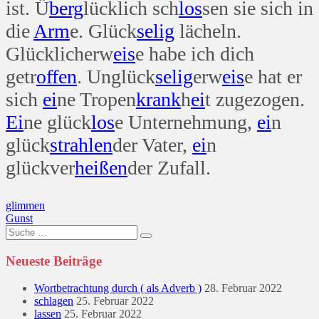
ist. Ü
berg
lücklich sch
los
sen sie sich in
die
Arm
e. Glück
selig
lächeln.
Glücklicherw
eis
e habe ich dich
getr
offen
. Unglück
selig
erw
eis
e hat er
sich
ei
ne Tropen
krank
h
ei
t zugezogen.
Ei
ne glück
los
e Unternehmung,
ei
n
glück
strahlen
der Vater,
ei
n
glückver
heißen
der Zufall.
Beitragsnavigation
glimmen
Gunst
Suche
nach:
Neueste Beiträge
Wortbetrachtung durch ( als Adverb )
28. Februar 2022
schlagen
25. Februar 2022
lassen
25. Februar 2022