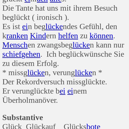
Die Tante hat uns mit ihrem Besuch
beglückt ( ironisch ).
Es ist
ei
n beg
lücke
ndes Gefühl, den
k
ranken
Kind
ern
helfen
zu
können
.
Mensch
en zwangsbeg
lücke
n kann nur
schief
gehen
. Ich beglückwünsche Sie
zu diesem Erfolg.
* missg
lücke
n, verung
lücke
n *
Der Rekordversuch missglückte.
Er verunglückte b
ei
ei
nem
Überholmanöver.
Substantive
Glück Glückauf Glücks
bote