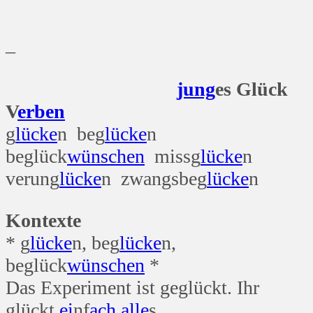
_
jung
es Glück
V
erben
g
lücke
n beg
lücke
n
beglück
wünschen
missg
lücke
n
verung
lücke
n zwangsbeg
lücke
n
Kontexte
* g
lücke
n, beg
lücke
n,
beglück
wünschen
*
Das Experiment ist geglückt. Ihr
glückt
ei
nf
ach
alle
s.