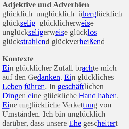
Adjektive und Adverbien
glücklich unglücklich ü
berg
lücklich
glück
selig
glücklicherw
eis
e
unglück
selig
erw
eis
e glück
los
glück
strahlen
d glückver
heißen
d
Kontexte
Ei
n glücklicher Zufall br
ach
te mich
auf den Ge
danken
.
Ei
n glückliches
Leben
führen
. In
geschäft
lichen
Ding
en
ei
ne glückliche
Hand
haben
.
Ei
ne unglückliche Verket
tun
g von
Umständen. Ich bin unglücklich
darüber, dass unsere
Ehe
gesc
heiter
t