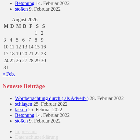
Betonung
14. Februar 2022
stoßen
9. Februar 2022
August 2026
M
D
M
D
F
S
S
1
2
3
4
5
6
7
8
9
10
11
12
13
14
15
16
17
18
19
20
21
22
23
24
25
26
27
28
29
30
31
« Feb.
Neueste Beiträge
Wortbetrachtung durch ( als Adverb )
28. Februar 2022
schlagen
25. Februar 2022
lassen
25. Februar 2022
Betonung
14. Februar 2022
stoßen
9. Februar 2022
Impressum
Datenschutzerklärung