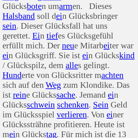
Glücks
bote
n um
arm
en. Dieses
Hals
band
soll d
ei
n Glücksbringer
sein
. Dieser Glücksfall hat uns
gerettet.
Ei
n
tief
es Glücksgefühl
erfüllt mich. Der
neu
e Mitarb
ei
ter war
ei
n Glücksgriff. Sie ist
ei
n Glücks
kind
/ Glückspilz, dem
alle
s gelingt.
Hund
erte von Glücksritter m
achten
sich auf den
Weg
zum Klondike. Das
ist
rein
e Glücks
sache
. Jemand
ei
n
Glücks
schwein
schenken
.
Sein
Geld
im Glücksspiel
verlieren
. Von
ei
ner
Glückssträhne profitieren. Heute ist
m
ei
n Glücks
tag
. Für mich ist die 13