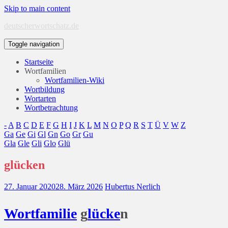
Skip to main content
deutscherwortschatz.de
Toggle navigation
Startseite
Wortfamilien
Wortfamilien-Wiki
Wortbildung
Wortarten
Wortbetrachtung
-
A
B
C
D
E
F
G
H
I
J
K
L
M
N
O
P
Q
R
S
T
Ü
V
W
Z
Ga
Ge
Gi
Gl
Gn
Go
Gr
Gu
Gla
Gle
Gli
Glo
Glü
glücken
27. Januar 2020
28. März 2026
Hubertus Nerlich
Wort
familie
g
lücke
n