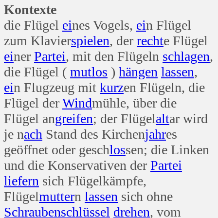
Kontexte
die Flügel
ei
nes Vogels,
ei
n Flügel
zum Klavier
spielen
, der
recht
e Flügel
ei
ner
Partei
, mit den Flügeln
schlagen
,
die Flügel (
mut
los
)
hängen
lassen
,
ei
n Flugzeug mit
kurz
en Flügeln, die
Flügel der
Wind
mühle, über die
Flügel an
greifen
; der Flügel
alt
ar wird
je n
ach
Stand des Kirchen
jahr
es
geöffnet oder gesch
los
sen; die Linken
und die Konservativen der
Partei
liefern
sich Flügelkämpfe,
Flügel
mutter
n
lassen
sich ohne
Schrauben
schlüssel
drehen
, vom