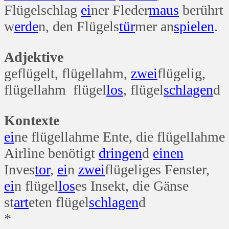
Flügelschlag
ei
ner Fleder
maus
berührt
w
erde
n, den Flügels
tür
mer an
spielen
.
Adjektive
geflügelt, flügellahm,
zwei
flügelig,
flügellahm flügel
los
, flügel
schlagen
d
Kontexte
ei
ne flügellahme Ente, die flügellahme
Airline benötigt
dringen
d
einen
Inves
tor
,
ei
n
zwei
flügeliges Fenster,
ei
n flügel
los
es Insekt, die Gänse
st
art
eten flügel
schlagen
d
*