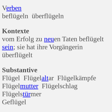
V
erben
beflügeln überflügeln
Kontexte
vom Erfolg zu
neu
en Taten beflügelt
sein
; sie hat ihre Vorgängerin
überflügelt
Substantive
Flügel Flügel
alt
ar Flügelkämpfe
Flügel
mutter
Flügelschlag
Flügels
tür
mer
Geflügel