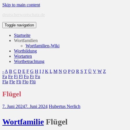
Skip to main content
deutscherwortschatz.de
Toggle navigation
Startseite
Wortfamilien
Wortfamilien-Wiki
Wortbildung
Wortarten
Wortbetrachtung
-
A
B
C
D
E
F
G
H
I
J
K
L
M
N
O
P
Q
R
S
T
Ü
V
W
Z
Fa
Fe
Fi
Fl
Fo
Fr
Fu
Fla
Fle
Fli
Flo
Flü
Flügel
7. Juni 2024
7. Juni 2024
Hubertus Nerlich
Wort
familie
Flügel