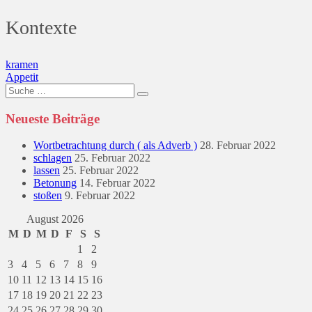
Kontexte
Beitragsnavigation
kramen
Appetit
Suche
nach:
Neueste Beiträge
Wortbetrachtung durch ( als Adverb )
28. Februar 2022
schlagen
25. Februar 2022
lassen
25. Februar 2022
Betonung
14. Februar 2022
stoßen
9. Februar 2022
August 2026
M
D
M
D
F
S
S
1
2
3
4
5
6
7
8
9
10
11
12
13
14
15
16
17
18
19
20
21
22
23
24
25
26
27
28
29
30