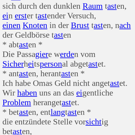
sich durch den dunklen
Raum
t
ast
en,
ei
n
erst
er t
ast
ender Versuch,
einen
Knoten
in der
Brust
t
ast
en, n
ach
der Geldbörse t
ast
en
* abt
ast
en *
Die Passa
gier
e w
erde
n vom
Sicher
h
ei
ts
person
al abget
ast
et.
* ant
ast
en, herant
ast
en *
Ich habe Omas Geld nicht anget
ast
et.
Wir
haben
uns an das
ei
gentliche
Problem
heranget
ast
et.
* bet
ast
en, ent
lang
t
ast
en *
die entzündete Stelle vor
sicht
ig
bet
ast
en,