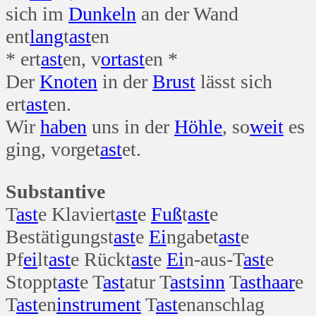
sich im
Dunkeln
an der Wand
ent
lang
t
ast
en
* ert
ast
en, v
ort
ast
en *
Der
Knoten
in der
Brust
lässt sich
ert
ast
en.
Wir
haben
uns in der
Höhle
, so
weit
es
ging, vorget
ast
et.
Substantive
T
ast
e Klaviert
ast
e
Fuß
t
ast
e
Bestätigungst
ast
e
Ei
ngabet
ast
e
Pf
ei
lt
ast
e Rückt
ast
e
Ei
n-aus-T
ast
e
Stoppt
ast
e T
ast
atur T
ast
sinn
T
ast
haar
e
T
ast
en
instrument
T
ast
enanschlag