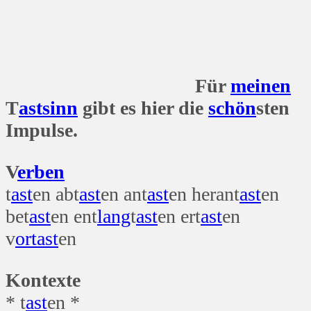
Für
meinen
T
ast
sinn
gibt es hier die
schön
sten
Impulse.
V
erben
t
ast
en abt
ast
en ant
ast
en herant
ast
en
bet
ast
en ent
lang
t
ast
en ert
ast
en
v
ort
ast
en
Kontexte
* t
ast
en *