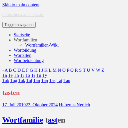
Skip to main content
deutscherwortschatz.de
Toggle navigation
Startseite
Wortfamilien
Wortfamilien-Wiki
Wortbildung
Wortarten
Wortbetrachtung
-
A
B
C
D
E
F
G
H
I
J
K
L
M
N
O
P
Q
R
S
T
Ü
V
W
Z
Ta
Te
Th
Ti
Tö
Tr
Tu
Ty
Tab
Tag
Tak
Tal
Tan
Tap
Tas
Tat
Tau
tasten
17. Juli 2019
22. Oktober 2024
Hubertus Nerlich
Wort
familie
t
ast
en