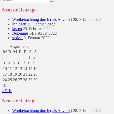
nach:
Neueste Beiträge
Wortbetrachtung durch ( als Adverb )
28. Februar 2022
schlagen
25. Februar 2022
lassen
25. Februar 2022
Betonung
14. Februar 2022
stoßen
9. Februar 2022
August 2026
M
D
M
D
F
S
S
1
2
3
4
5
6
7
8
9
10
11
12
13
14
15
16
17
18
19
20
21
22
23
24
25
26
27
28
29
30
31
« Feb.
Neueste Beiträge
Wortbetrachtung durch ( als Adverb )
28. Februar 2022