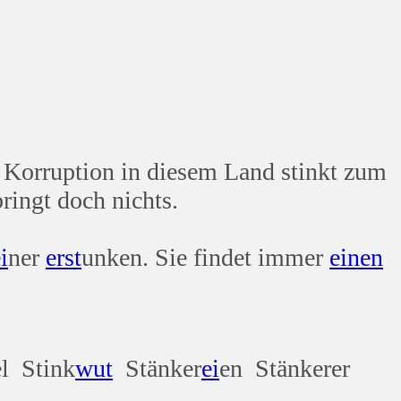
Korruption in diesem Land stinkt zum
ringt doch nichts.
i
ner
erst
unken. Sie findet immer
einen
el Stink
wut
Stänker
ei
en Stänkerer