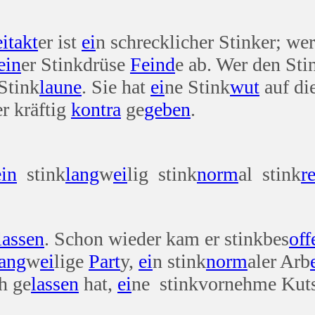
i
takt
er ist
ei
n schrecklicher Stinker; w
ein
er Stinkdrüse
Feind
e ab. Wer den Sti
Stink
laune
. Sie hat
ei
ne Stink
wut
auf di
r kräftig
kontra
ge
geben
.
ein
stink
lang
w
ei
lig stink
norm
al stink
r
lassen
. Schon wieder kam er stinkbes
off
lang
w
ei
lige
Part
y,
ei
n stink
norm
aler Arb
h ge
lassen
hat,
ei
ne stinkvornehme Kut