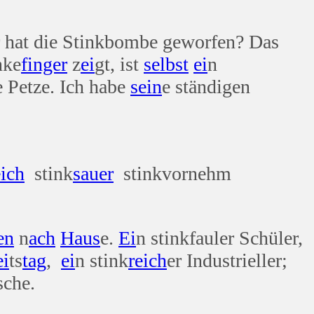
er hat die Stinkbombe geworfen? Das
nke
finger
z
ei
gt, ist
selbst
ei
n
e Petze. Ich habe
sein
e ständigen
eich
stink
sauer
stinkvornehm
en
n
ach
Haus
e.
Ei
n stinkfauler Schüler,
ei
ts
tag
,
ei
n stink
reich
er Industrieller;
sche.