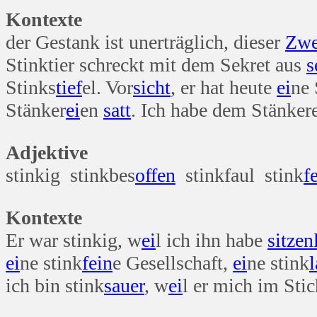
Kontexte
der Gestank ist unerträglich, dieser
Zwe
Stinktier schreckt mit dem Sekret aus
s
Stinks
tief
el. Vor
sicht
, er hat heute
ei
ne 
Stänker
ei
en
satt
. Ich habe dem Stänkere
Adjektive
stinkig stinkbes
offen
stinkfaul stink
f
Kontexte
Er war stinkig, w
ei
l ich ihn habe
sitzen
ei
ne stink
fein
e Gesellschaft,
ei
ne stink
ich bin stink
sauer
, w
ei
l er mich im Stic