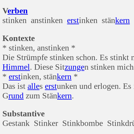
V
erben
stinken anstinken
erst
inken stän
kern
Kontexte
* stinken, anstinken *
Die Strümpfe stinken schon. Es stinkt 
Himmel
. Diese Sit
zunge
n stinken mich
*
erst
inken, stän
kern
*
Das ist
alle
s
erst
unken und erlogen. Es 
G
rund
zum Stän
kern
.
Substantive
Gestank Stinker Stinkbombe Stinkdr