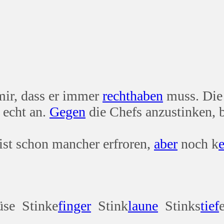
mir, dass er immer
recht
haben
muss. Die 
 echt an.
Gegen
die Chefs anzustinken, b
ist schon mancher erfroren,
aber
noch k
e
üse Stinke
finger
Stink
laune
Stinks
tief