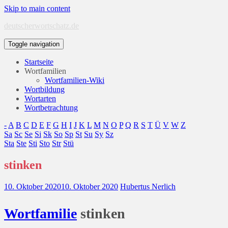
Skip to main content
deutscherwortschatz.de
Toggle navigation
Startseite
Wortfamilien
Wortfamilien-Wiki
Wortbildung
Wortarten
Wortbetrachtung
-
A
B
C
D
E
F
G
H
I
J
K
L
M
N
O
P
Q
R
S
T
Ü
V
W
Z
Sa
Sc
Se
Si
Sk
So
Sp
St
Su
Sy
Sz
Sta
Ste
Sti
Sto
Str
Stü
stinken
10. Oktober 2020
10. Oktober 2020
Hubertus Nerlich
Wort
familie
stinken