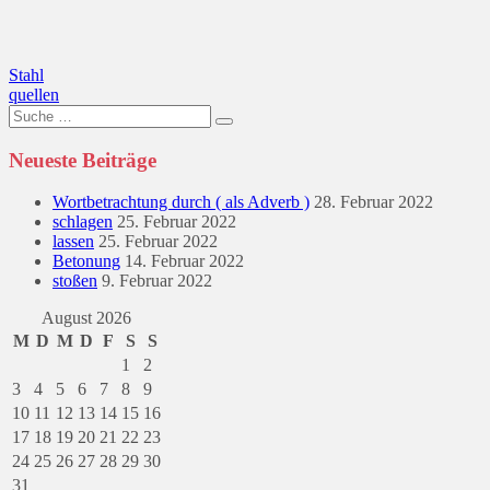
Beitragsnavigation
Stahl
quellen
Suche
nach:
Neueste Beiträge
Wortbetrachtung durch ( als Adverb )
28. Februar 2022
schlagen
25. Februar 2022
lassen
25. Februar 2022
Betonung
14. Februar 2022
stoßen
9. Februar 2022
August 2026
M
D
M
D
F
S
S
1
2
3
4
5
6
7
8
9
10
11
12
13
14
15
16
17
18
19
20
21
22
23
24
25
26
27
28
29
30
31