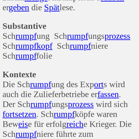
er
geben
die
Spät
lese.
Substantive
Sch
rumpf
ung Sch
rumpf
ungs
prozess
Sch
rumpf
kopf
Sch
rumpf
niere
Sch
rumpf
folie
Kontexte
Die Sch
rumpf
ung des Exp
ort
s wird
auch die Zulieferbetriebe er
fassen
.
Der Sch
rumpf
ungs
prozess
wird sich
fortsetzen
. Sch
rumpf
köpfe waren
Bew
eis
e für erfolg
reich
e Krieger. Die
Sch
rumpf
niere führte zum