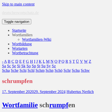
Skip to main content
deutscherwortschatz.de
Toggle navigation
Startseite
Wortfamilien
Wortfamilien-Wiki
Wortbildung
Wortarten
Wortbetrachtung
-
A
B
C
D
E
F
G
H
I
J
K
L
M
N
O
P
Q
R
S
T
Ü
V
W
Z
Sa
Sc
Se
Si
Sk
So
Sp
St
Su
Sy
Sz
Scha
Sche
Schi
Schl
Schm
Schn
Schö
Schr
Schu
Schw
schrumpfen
17. September 2020
29. September 2024
Hubertus Nerlich
Wort
familie
sch
rumpf
en