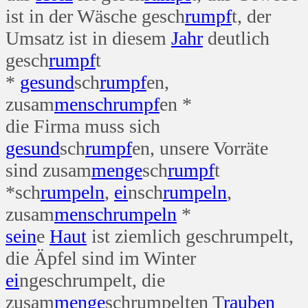
ist in der Wäsche gesch
rumpf
t, der
Umsatz ist in diesem
Jahr
deutlich
gesch
rumpf
t
*
gesund
sch
rumpf
en,
zusam
mensch
rumpf
en *
die Firma muss sich
gesund
sch
rumpf
en, unsere Vorräte
sind zusam
menge
sch
rumpf
t
*sch
rumpeln
,
ei
nsch
rumpeln
,
zusam
mensch
rumpeln
*
sein
e
Haut
ist ziemlich geschrumpelt,
die Äpfel sind im Winter
ei
ngeschrumpelt, die
zusam
menge
schrumpelten T
rauben