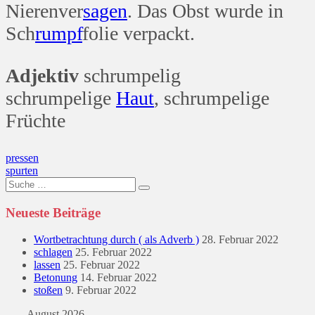
Nierenver
sagen
. Das Obst wurde in
Sch
rumpf
folie verpackt.
Adjektiv
schrumpelig
schrumpelige
Haut
, schrumpelige
Früchte
Beitragsnavigation
pressen
spurten
Suche
nach:
Neueste Beiträge
Wortbetrachtung durch ( als Adverb )
28. Februar 2022
schlagen
25. Februar 2022
lassen
25. Februar 2022
Betonung
14. Februar 2022
stoßen
9. Februar 2022
August 2026