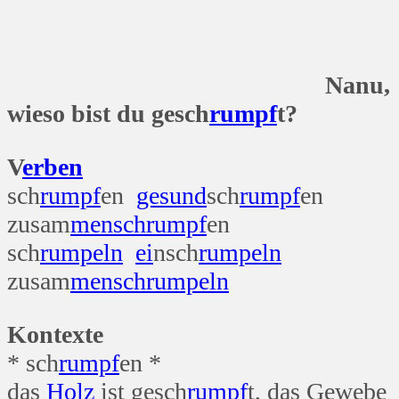
Nanu,
wieso bist du gesch
rumpf
t?
V
erben
sch
rumpf
en
gesund
sch
rumpf
en
zusam
mensch
rumpf
en
sch
rumpeln
ei
nsch
rumpeln
zusam
mensch
rumpeln
Kontexte
* sch
rumpf
en *
das
Holz
ist gesch
rumpf
t, das Gewebe