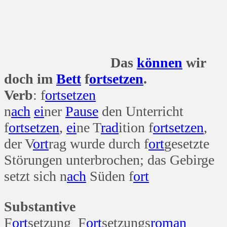
Das
können
wir
doch im
Bett
f
ort
setzen
.
Verb
: f
ort
setzen
n
ach
ei
ner
Pause
den Unterricht
f
ort
setzen
,
ei
ne T
rad
ition f
ort
setzen
,
der V
ort
rag wurde durch f
ort
gesetzte
Störungen unterbrochen; das Gebirge
setzt sich n
ach
Süden f
ort
Substantive
F
ort
setzung F
ort
setzungs
roman