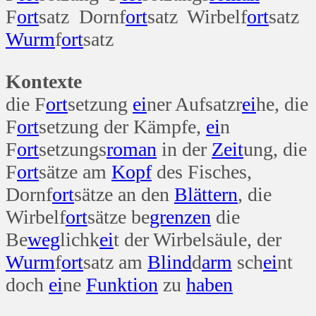
F
ort
satz Dornf
ort
satz Wirbelf
ort
satz
Wurm
f
ort
satz
Kontexte
die F
ort
setzung
ei
ner Aufsatzr
ei
he, die
F
ort
setzung der Kämpfe,
ei
n
F
ort
setzungs
roman
in der
Zeit
ung, die
F
ort
sätze am
Kopf
des Fisches,
Dornf
ort
sätze an den
Blättern
, die
Wirbelf
ort
sätze be
grenzen
die
Be
weg
lichk
ei
t der Wirbelsäule, der
Wurm
f
ort
satz am
Blind
d
arm
sch
ei
nt
doch
ei
ne
Funktion
zu
haben