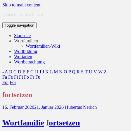
Skip to main content
deutscherwortschatz.de
Toggle navigation
Startseite
Wortfamilien
Wortfamilien-Wiki
Wortbildung
Wortarten
Wortbetrachtung
-
A
B
C
D
E
F
G
H
I
J
K
L
M
N
O
P
Q
R
S
T
Ü
V
W
Z
Fa
Fe
Fi
Fl
Fo
Fr
Fu
Fol
For
fortsetzen
16. Februar 2020
21. Januar 2026
Hubertus Nerlich
Wort
familie
f
ort
setzen