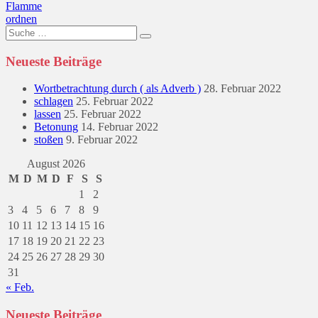
Beitragsnavigation
Flamme
ordnen
Suche
nach:
Neueste Beiträge
Wortbetrachtung durch ( als Adverb )
28. Februar 2022
schlagen
25. Februar 2022
lassen
25. Februar 2022
Betonung
14. Februar 2022
stoßen
9. Februar 2022
August 2026
M
D
M
D
F
S
S
1
2
3
4
5
6
7
8
9
10
11
12
13
14
15
16
17
18
19
20
21
22
23
24
25
26
27
28
29
30
31
« Feb.
Neueste Beiträge