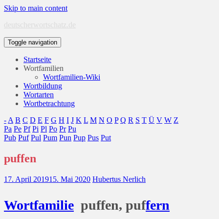
Skip to main content
deutscherwortschatz.de
Toggle navigation
Startseite
Wortfamilien
Wortfamilien-Wiki
Wortbildung
Wortarten
Wortbetrachtung
-
A
B
C
D
E
F
G
H
I
J
K
L
M
N
O
P
Q
R
S
T
Ü
V
W
Z
Pa
Pe
Pf
Pi
Pl
Po
Pr
Pu
Pub
Puf
Pul
Pum
Pun
Pup
Pus
Put
puffen
17. April 2019
15. Mai 2020
Hubertus Nerlich
Wort
familie
puffen, puf
fern