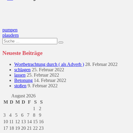
Beitragsnavigation
pumpen
plaudern
Suche
nach:
Neueste Beiträge
Wortbetrachtung durch ( als Adverb )
28. Februar 2022
schlagen
25. Februar 2022
lassen
25. Februar 2022
Betonung
14. Februar 2022
stoßen
9. Februar 2022
August 2026
M
D
M
D
F
S
S
1
2
3
4
5
6
7
8
9
10
11
12
13
14
15
16
17
18
19
20
21
22
23