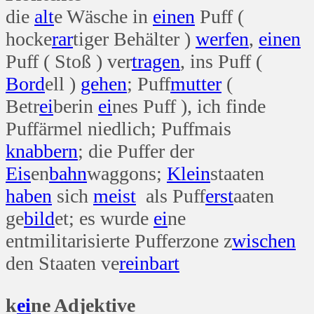
die
alt
e Wäsche in
einen
Puff (
hocke
rar
tiger Behälter )
werfen
,
einen
Puff ( Stoß ) ver
tragen
, ins Puff (
Bord
ell )
gehen
; Puff
mutter
(
Betr
ei
berin
ei
nes Puff ), ich finde
Puffärmel niedlich; Puffmais
knabbern
; die Puffer der
Eis
en
bahn
waggons;
Klein
staaten
haben
sich
meist
als Puff
erst
aaten
ge
bild
et; es wurde
ei
ne
entmilitarisierte Pufferzone z
wischen
den Staaten ve
rein
bart
k
ei
ne Adjektive