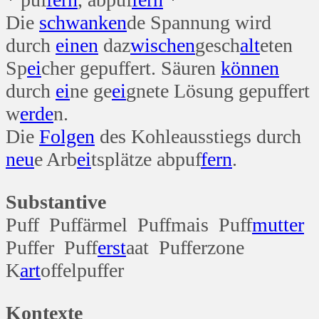
Die
schwanken
de Spannung wird
durch
einen
daz
wischen
gesch
alt
eten
Sp
ei
cher gepuffert. Säuren
können
durch
ei
ne ge
ei
gnete Lösung gepuffert
w
erde
n.
Die
Folgen
des Kohleausstiegs durch
neu
e Arb
ei
tsplätze abpuf
fern
.
Substantive
Puff Puffärmel Puffmais Puff
mutter
Puffer Puff
erst
aat Pufferzone
K
art
offelpuffer
Kontexte