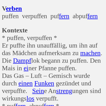
V
erben
puffen verpuffen puf
fern
abpuf
fern
Kontexte
* puffen, verpuffen *
Er puffte ihn unauffällig, um ihn auf
das Mädchen aufmerksam zu
machen
.
Die
Dampf
lok begann zu puffen. Den
Mais in
ei
ner Pfanne puffen.
Das Gas – Luft – Gemisch wurde
durch
einen
Funken
gezündet und
verpuffte.
Sein
e An
streng
ungen sind
wirkungs
los
verpufft.
* puf
fern
, abpuf
fern
*