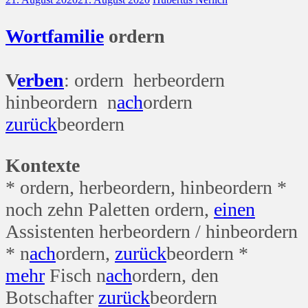
Wort
familie
ordern
V
erben
: ordern herbeordern
hinbeordern n
ach
ordern
zurück
beordern
Kontexte
* ordern, herbeordern, hinbeordern *
noch zehn Paletten ordern,
einen
Assistenten herbeordern / hinbeordern
* n
ach
ordern,
zurück
beordern *
mehr
Fisch n
ach
ordern, den
Botschafter
zurück
beordern