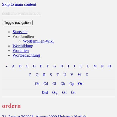
Skip to main content
deutscherwortschatz.de
Toggle navigation
Startseite
Wortfamilien
Wortfamilien-Wiki
Wortbildung
Wortarten
Wortbetrachtung
-
A
B
C
D
E
F
G
H
I
J
K
L
M
N
O
P
Q
R
S
T
Ü
V
W
Z
Ob
Öd
Of
Oh
Op
Or
Ord
Org
Ori
Ort
ordern
21. August 2020
21. August 2020
Hubertus Nerlich