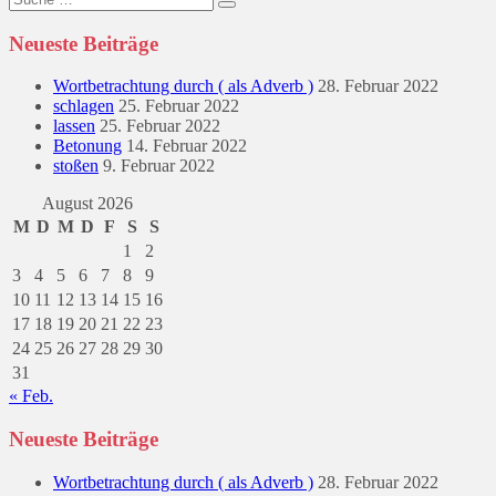
nach:
Neueste Beiträge
Wortbetrachtung durch ( als Adverb )
28. Februar 2022
schlagen
25. Februar 2022
lassen
25. Februar 2022
Betonung
14. Februar 2022
stoßen
9. Februar 2022
August 2026
M
D
M
D
F
S
S
1
2
3
4
5
6
7
8
9
10
11
12
13
14
15
16
17
18
19
20
21
22
23
24
25
26
27
28
29
30
31
« Feb.
Neueste Beiträge
Wortbetrachtung durch ( als Adverb )
28. Februar 2022