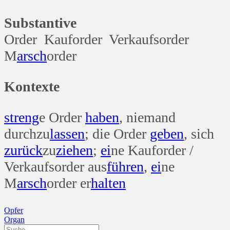
Substantive
Order Kauforder Verkaufsorder
M
arsch
order
Kontexte
streng
e Order
haben
, niemand
durchzu
lassen
; die Order
geben
, sich
zurück
zu
ziehen
;
ei
ne Kauforder /
Verkaufsorder aus
führen
,
ei
ne
M
arsch
order er
halten
Beitragsnavigation
Opfer
Organ
Suche