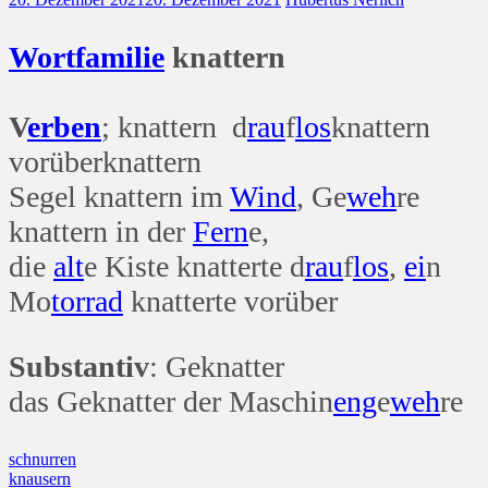
Wort
familie
knattern
V
erben
; knattern d
rau
f
los
knattern
vorüberknattern
Segel knattern im
Wind
, Ge
weh
re
knattern in der
Fern
e,
die
alt
e Kiste knatterte d
rau
f
los
,
ei
n
Mo
tor
rad
knatterte vorüber
Substantiv
: Geknatter
das Geknatter der Maschin
eng
e
weh
re
Beitragsnavigation
schnurren
knausern