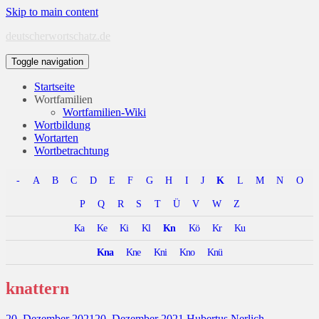
Skip to main content
deutscherwortschatz.de
Toggle navigation
Startseite
Wortfamilien
Wortfamilien-Wiki
Wortbildung
Wortarten
Wortbetrachtung
-
A
B
C
D
E
F
G
H
I
J
K
L
M
N
O
P
Q
R
S
T
Ü
V
W
Z
Ka
Ke
Ki
Kl
Kn
Kö
Kr
Ku
Kna
Kne
Kni
Kno
Knü
knattern
20. Dezember 2021
20. Dezember 2021
Hubertus Nerlich