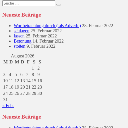
Suche
nach:
Neueste Beiträge
Wortbetrachtung durch ( als Adverb )
28. Februar 2022
schlagen
25. Februar 2022
lassen
25. Februar 2022
Betonung
14. Februar 2022
stoßen
9. Februar 2022
August 2026
M
D
M
D
F
S
S
1
2
3
4
5
6
7
8
9
10
11
12
13
14
15
16
17
18
19
20
21
22
23
24
25
26
27
28
29
30
31
« Feb.
Neueste Beiträge
Wortbetrachtung durch ( als Adverb )
28. Februar 2022