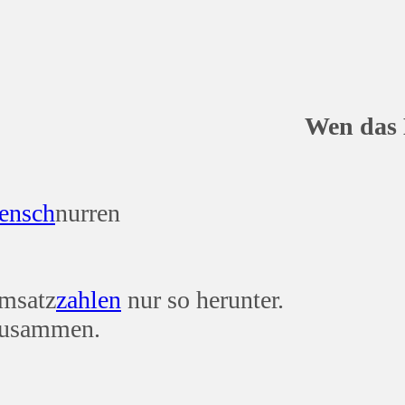
en schnurrt, i
ensch
nurren
Umsatz
zahlen
nur so herunter.
 zusammen.