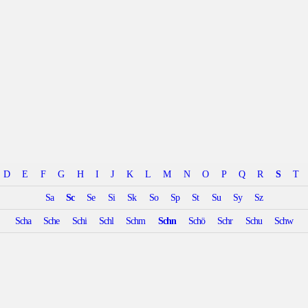
D
E
F
G
H
I
J
K
L
M
N
O
P
Q
R
S
T
Sa
Sc
Se
Si
Sk
So
Sp
St
Su
Sy
Sz
Scha
Sche
Schi
Schl
Schm
Schn
Schö
Schr
Schu
Schw