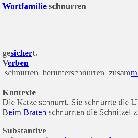
Wort
familie
schnurren
Wen das Kätzch
ge
sicher
t.
V
erben
schnurren herunterschnurren zusam
m
Kontexte
Die Katze schnurrt. Sie schnurrte die 
B
ei
m
Braten
schnurrten die Schnitzel
Substantive