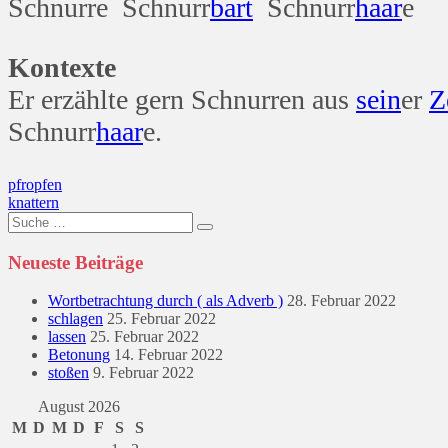
Schnurre Schnurr
bart
Schnurr
haar
e
Kontexte
Er erzählte gern Schnurren aus
sein
er
Z
Schnurr
haar
e.
Beitragsnavigation
pfropfen
knattern
Suche
nach:
Neueste Beiträge
Wortbetrachtung durch ( als Adverb )
28. Februar 2022
schlagen
25. Februar 2022
lassen
25. Februar 2022
Betonung
14. Februar 2022
stoßen
9. Februar 2022
August 2026
M
D
M
D
F
S
S