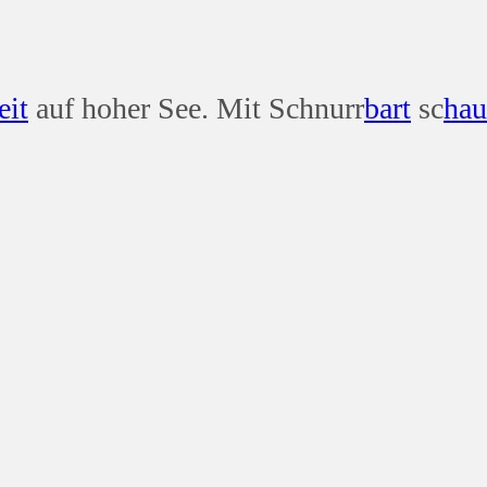
eit
auf hoher See. Mit Schnurr
bart
sc
hau