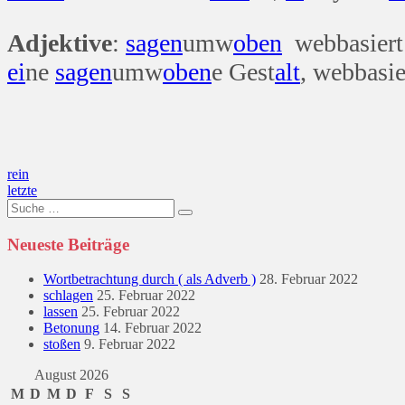
Adjektive
:
sagen
umw
oben
webbasiert
ei
ne
sagen
umw
oben
e Gest
alt
, webbasie
Beitragsnavigation
rein
letzte
Suche
nach:
Neueste Beiträge
Wortbetrachtung durch ( als Adverb )
28. Februar 2022
schlagen
25. Februar 2022
lassen
25. Februar 2022
Betonung
14. Februar 2022
stoßen
9. Februar 2022
August 2026
M
D
M
D
F
S
S