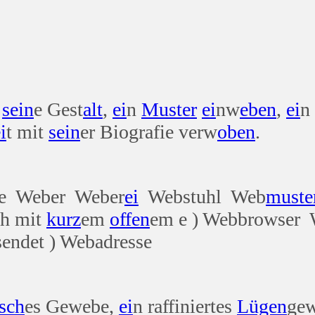
m
sein
e Gest
alt
,
ei
n
Muster
ei
nw
eben
,
ei
n
i
t mit
sein
er Biografie verw
oben
.
e Weber Weber
ei
Webstuhl Web
muste
ch mit
kurz
em
offen
em e ) Webbrowser 
sendet ) Webadresse
isch
es Gewebe,
ei
n raffiniertes
Lügen
ge