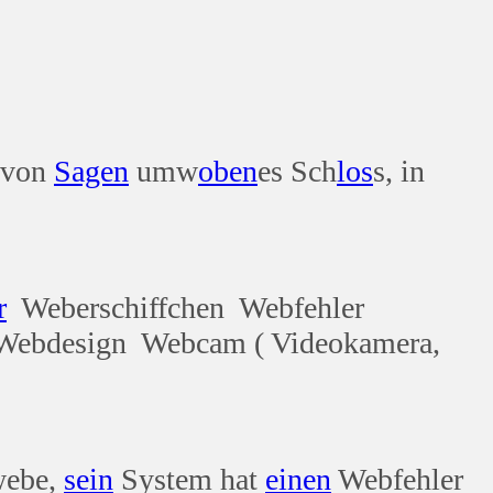
 von
Sagen
umw
oben
es Sch
los
s, in
r
Weberschiffchen Webfehler
Webdesign Webcam ( Videokamera,
webe,
sein
System hat
einen
Webfehler