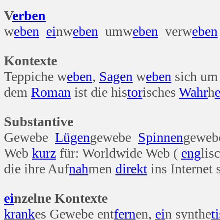
V
erben
w
eben
ei
nw
eben
umw
eben
verw
eben
Kontexte
Teppiche w
eben
,
Sagen
w
eben
sich u
dem
Roman
ist die his
tor
isches
Wahr
h
e
Substantive
Gewebe
Lügen
gewebe
Spinnen
geweb
Web
kurz
für: Worldwide Web (
eng
lis
die ihre Auf
nah
men
direkt
ins Internet 
ei
nzelne Kontexte
krank
es Gewebe ent
fern
en,
ei
n synthe
t