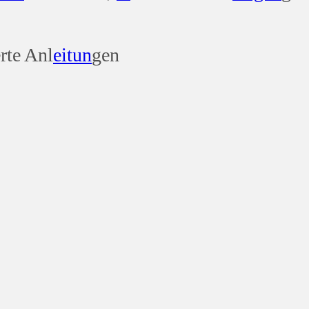
rte Anl
ei
tun
gen