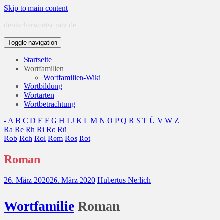
Skip to main content
deutscherwortschatz.de
Toggle navigation
Startseite
Wortfamilien
Wortfamilien-Wiki
Wortbildung
Wortarten
Wortbetrachtung
-
A
B
C
D
E
F
G
H
I
J
K
L
M
N
O
P
Q
R
S
T
Ü
V
W
Z
Ra
Re
Rh
Ri
Ro
Rü
Rob
Roh
Rol
Rom
Ros
Rot
Roman
26. März 2020
26. März 2020
Hubertus Nerlich
Wort
familie
Roman