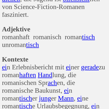
von Science-Fiction-Romanen
fasziniert.
Adjektive
romanhaft romanisch roman
tisch
unroman
tisch
Kontexte
ei
n Erlebnisbericht mit
ei
ner
gerade
zu
roman
haften
Hand
lung, die
romanischen Spr
ach
en, die
romanische Baukunst,
ei
n
roman
tisch
er
jung
er
Mann
,
ei
ne
roman
tisch
e Urlaubsbegegnung,
ei
n