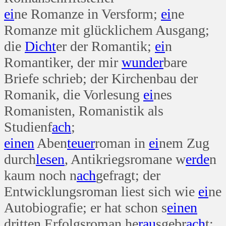
ei
ne Romanze in Versform;
ei
ne
Romanze mit glücklichem Ausgang;
die
Dicht
er der Romantik;
ei
n
Romantiker, der mir
wunder
bare
Briefe schrieb; der Kirchenbau der
Romanik, die Vorlesung
ei
nes
Romanisten, Romanistik als
Studienf
ach
;
einen
Aben
teuer
roman in
ei
nem Zug
durch
lesen
, Antikriegsromane w
erde
n
kaum noch n
ach
gefragt; der
Entwicklungsroman liest sich wie
ei
ne
Autobiografie; er hat schon s
einen
dritten Erfolgsroman he
rau
sgebr
ach
t;