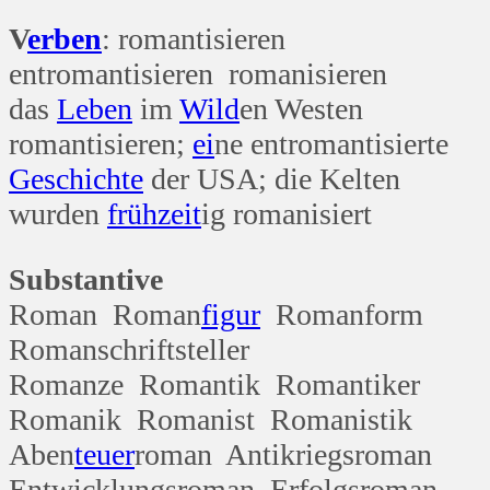
V
erben
: romantisieren
entromantisieren romanisieren
das
Leben
im
Wild
en Westen
romantisieren;
ei
ne entromantisierte
Geschichte
der USA; die Kelten
wurden
früh
zeit
ig romanisiert
Substantive
Roman Roman
figur
Romanform
Romanschriftsteller
Romanze Romantik Romantiker
Romanik Romanist Romanistik
Aben
teuer
roman Antikriegsroman
Entwicklungsroman Erfolgsroman