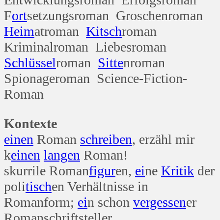
F
ort
setzungsroman Groschenroman
Heim
atroman
Kitsch
roman
Kriminalroman Liebesroman
Schlüssel
roman
Sitte
nroman
Spionageroman Science-Fiction-
Roman
Kontexte
einen
Roman
schreiben
, erzähl mir
k
einen
langen
Roman!
skurrile Roman
figur
en,
ei
ne
Kritik
der
poli
tisch
en Verhältnisse in
Romanform;
ei
n schon
vergessen
er
Romanschriftsteller