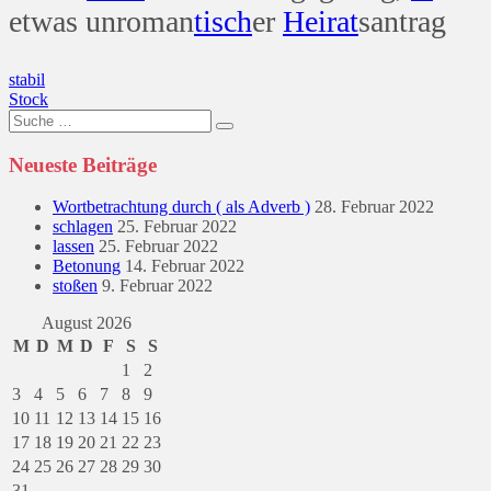
etwas unroman
tisch
er
Heirat
santrag
Beitragsnavigation
stabil
Stock
Suche
nach:
Neueste Beiträge
Wortbetrachtung durch ( als Adverb )
28. Februar 2022
schlagen
25. Februar 2022
lassen
25. Februar 2022
Betonung
14. Februar 2022
stoßen
9. Februar 2022
August 2026
M
D
M
D
F
S
S
1
2
3
4
5
6
7
8
9
10
11
12
13
14
15
16
17
18
19
20
21
22
23
24
25
26
27
28
29
30
31