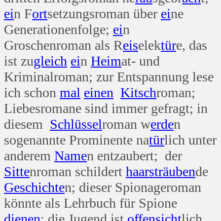
ei
n F
ort
setzungsroman über
ei
ne
Generationenfolge;
ei
n
Groschenroman als R
eis
elek
tür
e, das
ist zu
gleich
ei
n
Heim
at- und
Kriminalroman; zur Entspannung lese
ich schon
mal
einen
Kitsch
roman;
Liebesromane sind immer gefragt; in
diesem
Schlüssel
roman w
erde
n
sogenannte Prominente na
tür
lich unter
anderem
Name
n entzaubert; der
Sitte
nroman schildert
haar
sträuben
de
Geschichte
n; dieser Spionageroman
könnte als Lehrbuch für Spione
dienen
; die Jugend ist
offen
sicht
lich