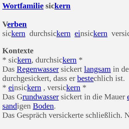
Wort
familie
sic
kern
V
erben
sic
kern
durchsic
kern
ei
nsic
kern
versi
Kontexte
* sic
kern
, durchsic
kern
*
Das
Regen
wasser
sickert
langsam
in d
durchgesickert, dass er
beste
chlich ist.
*
ei
nsic
kern
, versic
kern
*
Das G
rund
wasser
sickert in die Mauer
sand
igen
Boden
.
Das Gespräch versickerte schließlich.