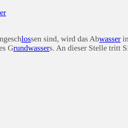
er
angesch
los
sen sind, wird das Ab
wasser
in
es G
rund
wasser
s. An dieser Stelle tritt 