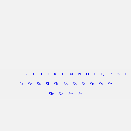
D
E
F
G
H
I
J
K
L
M
N
O
P
Q
R
S
T
Sa
Sc
Se
Si
Sk
So
Sp
St
Su
Sy
Sz
Sic
Sie
Sin
Sit