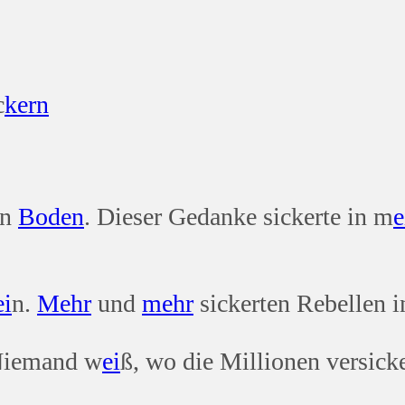
c
kern
en
Boden
. Dieser Gedanke sickerte in m
e
ei
n.
Mehr
und
mehr
sickerten Rebellen 
 Niemand w
ei
ß, wo die Millionen versicke