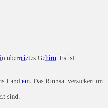
i
n überr
ei
ztes Ge
hirn
. Es ist
ins Land
ei
n. Das Rinnsal versickert im
rt sind.