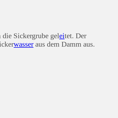
 die Sickergrube gel
ei
tet. Der
Sicker
wasser
aus dem Damm aus.