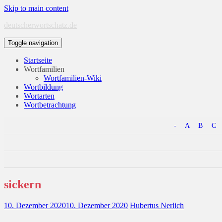
Skip to main content
deutscherwortschatz.de
Toggle navigation
Startseite
Wortfamilien
Wortfamilien-Wiki
Wortbildung
Wortarten
Wortbetrachtung
-
A
B
C
sickern
10. Dezember 2020
10. Dezember 2020
Hubertus Nerlich