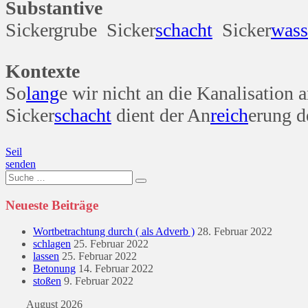
Substantive
Sickergrube Sicker
schacht
Sicker
wass
Kontexte
So
lang
e wir nicht an die Kanalisation 
Sicker
schacht
dient der An
reich
erung d
Beitragsnavigation
Seil
senden
Suche
nach:
Neueste Beiträge
Wortbetrachtung durch ( als Adverb )
28. Februar 2022
schlagen
25. Februar 2022
lassen
25. Februar 2022
Betonung
14. Februar 2022
stoßen
9. Februar 2022
August 2026