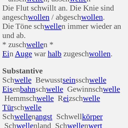
Die Flut schwillt an. Die Knie sind
angesch
wollen
/ abgesch
wollen
.
Die Töne sch
welle
n immer wieder an
und ab.
* zusch
welle
n *
Ei
n
Auge
war
halb
zugesch
wollen
.
Substantive
Sch
welle
Bewusst
sein
ssch
welle
Eis
en
bahn
sch
welle
Gewinnsch
welle
Hemmsch
welle
R
ei
zsch
welle
Tür
sch
welle
Sch
welle
n
angst
Schwell
körper
Sch
welle
nland Sch
welle
n
wert