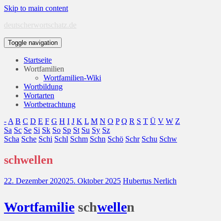
Skip to main content
deutscherwortschatz.de
Toggle navigation
Startseite
Wortfamilien
Wortfamilien-Wiki
Wortbildung
Wortarten
Wortbetrachtung
-
A
B
C
D
E
F
G
H
I
J
K
L
M
N
O
P
Q
R
S
T
Ü
V
W
Z
Sa
Sc
Se
Si
Sk
So
Sp
St
Su
Sy
Sz
Scha
Sche
Schi
Schl
Schm
Schn
Schö
Schr
Schu
Schw
schwellen
22. Dezember 2020
25. Oktober 2025
Hubertus Nerlich
Wort
familie
sch
welle
n