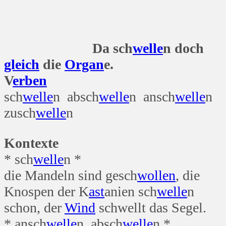
Da sch
welle
n doch
gleich
die
Organ
e.
V
erben
sch
welle
n absch
welle
n ansch
welle
n
zusch
welle
n
Kontexte
* sch
welle
n *
die Mandeln sind gesch
wollen
, die
Knospen der K
ast
anien sch
welle
n
schon, der
Wind
schwellt das Segel.
* ansch
welle
n, absch
welle
n *