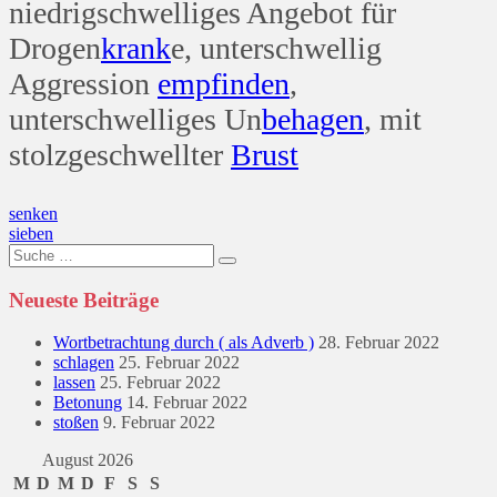
niedrigschwelliges Angebot für
Drogen
krank
e, unterschwellig
Aggression
empfinden
,
unterschwelliges Un
behagen
, mit
stolzgeschwellter
Brust
Beitragsnavigation
senken
sieben
Suche
nach:
Neueste Beiträge
Wortbetrachtung durch ( als Adverb )
28. Februar 2022
schlagen
25. Februar 2022
lassen
25. Februar 2022
Betonung
14. Februar 2022
stoßen
9. Februar 2022
August 2026
M
D
M
D
F
S
S