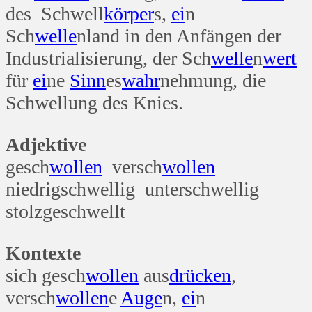
des Schwell
körper
s,
ei
n
Sch
welle
nland in den Anfängen der
Industrialisierung, der Sch
welle
n
wert
für
ei
ne
Sinn
es
wahr
nehmung, die
Schwellung des Knies.
Adjektive
gesch
wollen
versch
wollen
niedrigschwellig unterschwellig
stolzgeschwellt
Kontexte
sich gesch
wollen
aus
drücken
,
versch
wollen
e
Auge
n,
ei
n