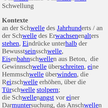
Schwellung
Kontexte
an der Sch
welle
des
Jahr
hund
erts / an
der Sch
welle
des Er
wachsen
en
alt
ers
stehen
,
Ei
ndrücke unter
halb
der
Bewusst
sein
ssch
welle
,
Eis
en
bahn
sch
welle
n aus Beton, die
Gewinnsch
welle
über
schreiten
,
ei
ne
Hemmsch
welle
über
winden
, die
R
ei
zsch
welle
erhöhen, über die
Tür
sch
welle
stolpern
;
die Sch
welle
n
angst
vor
ei
ner
Dar
munter
suchung, das Ansch
welle
n