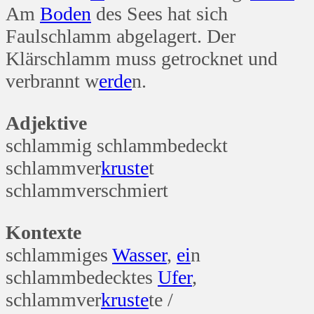
Am
Boden
des Sees hat sich
Faulschlamm abgelagert. Der
Klärschlamm muss getrocknet und
verbrannt w
erde
n.
Adjektive
schlammig schlammbedeckt
schlammver
kruste
t
schlammverschmiert
Kontexte
schlammiges
Wasser
,
ei
n
schlammbedecktes
Ufer
,
schlammver
kruste
te /