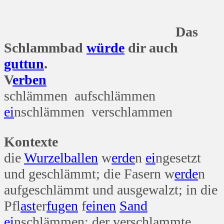
Das
Schlammbad
würde
dir auch
gut
tun
.
V
erben
schlämmen aufschlämmen
ei
nschlämmen verschlammen
Kontexte
die
Wurzel
ballen
w
erde
n
ei
ngesetzt
und geschlämmt; die Fasern w
erde
n
aufgeschlämmt und ausgewalzt; in die
Pfl
ast
er
fugen
f
einen
Sand
ei
nschlämmen; der verschlammte