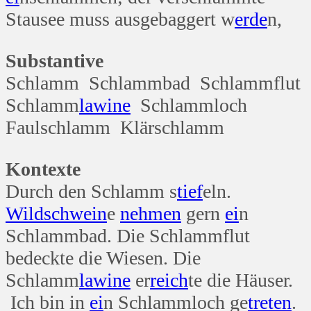
Stausee muss ausgebaggert w
erde
n,
Substantive
Schlamm Schlammbad Schlammflut
Schlamm
lawine
Schlammloch
Faulschlamm Klärschlamm
Kontexte
Durch den Schlamm s
tief
eln.
Wild
schwein
e
nehmen
gern
ei
n
Schlammbad. Die Schlammflut
bedeckte die Wiesen. Die
Schlamm
lawine
er
reich
te die Häuser.
Ich bin in
ei
n Schlammloch ge
treten
.