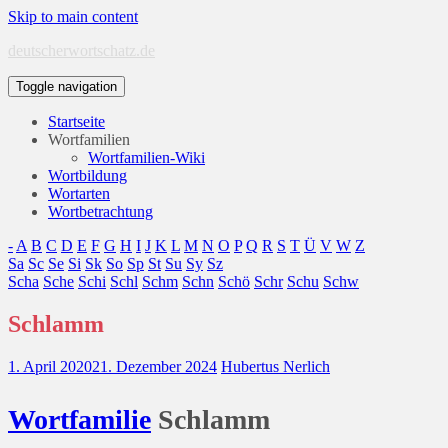
Skip to main content
deutscherwortschatz.de
Toggle navigation
Startseite
Wortfamilien
Wortfamilien-Wiki
Wortbildung
Wortarten
Wortbetrachtung
-
A
B
C
D
E
F
G
H
I
J
K
L
M
N
O
P
Q
R
S
T
Ü
V
W
Z
Sa
Sc
Se
Si
Sk
So
Sp
St
Su
Sy
Sz
Scha
Sche
Schi
Schl
Schm
Schn
Schö
Schr
Schu
Schw
Schlamm
1. April 2020
21. Dezember 2024
Hubertus Nerlich
Wort
familie
Schlamm