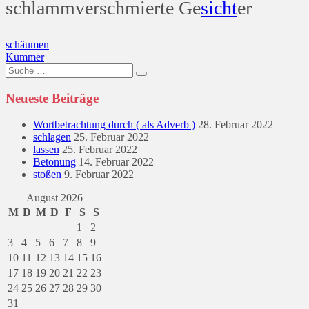
schlammverschmierte Ge
sicht
er
Beitragsnavigation
schäumen
Kummer
Suche
nach:
Neueste Beiträge
Wortbetrachtung durch ( als Adverb )
28. Februar 2022
schlagen
25. Februar 2022
lassen
25. Februar 2022
Betonung
14. Februar 2022
stoßen
9. Februar 2022
August 2026
M
D
M
D
F
S
S
1
2
3
4
5
6
7
8
9
10
11
12
13
14
15
16
17
18
19
20
21
22
23
24
25
26
27
28
29
30
31