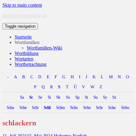
Skip to main content
deutscherwortschatz.de
Toggle navigation
Startseite
Wortfamilien
Wortfamilien-Wiki
Wortbildung
Wortarten
Wortbetrachtung
-
A
B
C
D
E
F
G
H
I
J
K
L
M
N
O
P
Q
R
S
T
Ü
V
W
Z
Sa
Sc
Se
Si
Sk
So
Sp
St
Su
Sy
Sz
Scha
Sche
Schi
Schl
Schm
Schn
Schö
Schr
Schu
Schw
schlackern
11. Juli 2021
15. Mai 2024
Hubertus Nerlich