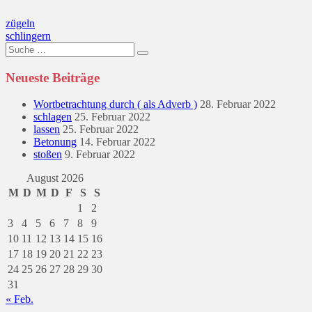
Beitragsnavigation
zügeln
schlingern
Suche
nach:
Neueste Beiträge
Wortbetrachtung durch ( als Adverb )
28. Februar 2022
schlagen
25. Februar 2022
lassen
25. Februar 2022
Betonung
14. Februar 2022
stoßen
9. Februar 2022
August 2026
M
D
M
D
F
S
S
1
2
3
4
5
6
7
8
9
10
11
12
13
14
15
16
17
18
19
20
21
22
23
24
25
26
27
28
29
30
31
« Feb.