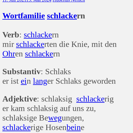
Wort
familie
schlacke
rn
Verb
:
schlacke
rn
mir
schlacke
rten die Knie, mit den
Ohr
en
schlacke
rn
Substantiv
: Schlaks
er ist
ei
n
lang
er Schlaks geworden
Adjektive
: schlaksig
schlacke
rig
er kam schlaksig auf uns zu,
schlaksige Be
weg
ungen,
schlacke
rige Hosen
bein
e