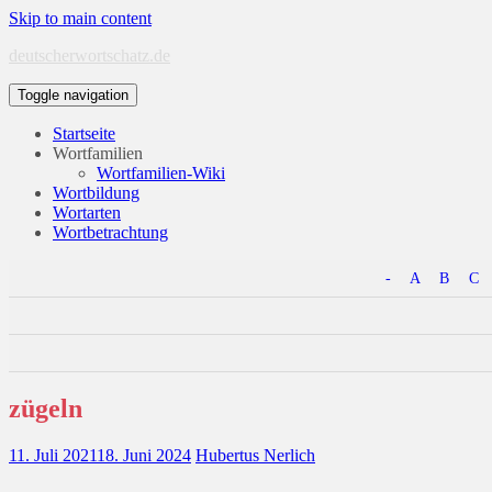
Skip to main content
deutscherwortschatz.de
Toggle navigation
Startseite
Wortfamilien
Wortfamilien-Wiki
Wortbildung
Wortarten
Wortbetrachtung
-
A
B
C
zügeln
11. Juli 2021
18. Juni 2024
Hubertus Nerlich