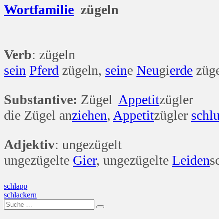
Wort
familie
zügeln
Wer hat da 
Verb
: zügeln
sein
Pferd
zügeln,
sein
e
Neu
gi
erde
züg
Substantive:
Zügel
Appetit
zügler
die Zügel an
ziehen
,
Appetit
zügler
schl
Adjektiv
: ungezügelt
ungezügelte
Gier
, ungezügelte
Leiden
s
Beitragsnavigation
schlapp
schlackern
Suche
nach: