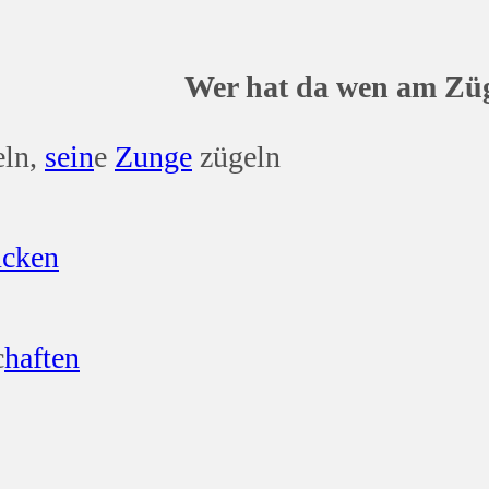
wen am Züge
eln,
sein
e
Zunge
zügeln
ucken
c
haften