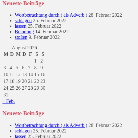
Neueste Beiträge
Wortbetrachtung durch ( als Adverb )
28. Februar 2022
schlagen
25. Februar 2022
lassen
25. Februar 2022
Betonung
14. Februar 2022
stoßen
9. Februar 2022
August 2026
M
D
M
D
F
S
S
1
2
3
4
5
6
7
8
9
10
11
12
13
14
15
16
17
18
19
20
21
22
23
24
25
26
27
28
29
30
31
« Feb.
Neueste Beiträge
Wortbetrachtung durch ( als Adverb )
28. Februar 2022
schlagen
25. Februar 2022
lassen
25. Februar 2022