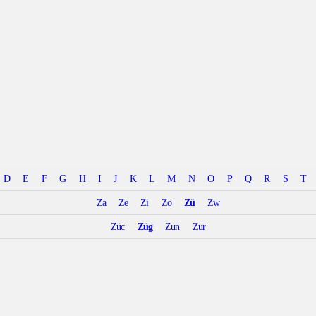
D
E
F
G
H
I
J
K
L
M
N
O
P
Q
R
S
T
Za
Ze
Zi
Zo
Zü
Zw
Züc
Züg
Zun
Zur