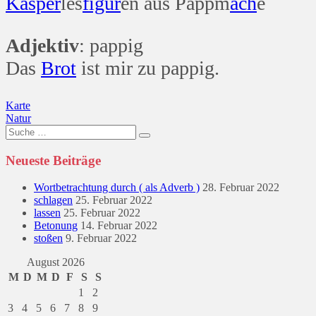
Kasper
les
figur
en aus Pappm
ach
é
Adjektiv
: pappig
Das
Brot
ist mir zu pappig.
Beitragsnavigation
Karte
Natur
Suche
nach:
Neueste Beiträge
Wortbetrachtung durch ( als Adverb )
28. Februar 2022
schlagen
25. Februar 2022
lassen
25. Februar 2022
Betonung
14. Februar 2022
stoßen
9. Februar 2022
August 2026
M
D
M
D
F
S
S
1
2
3
4
5
6
7
8
9