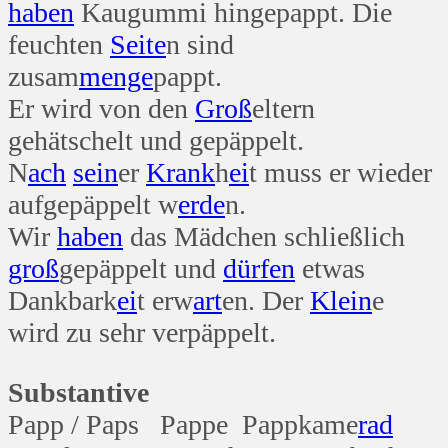
haben
Kaugummi hingepappt. Die
feuchten
Seite
n sind
zusam
menge
pappt.
Er wird von den
Groß
eltern
gehätschelt und gepäppelt.
N
ach
sein
er
Krank
h
ei
t muss er wieder
aufgepäppelt w
erde
n.
Wir
haben
das Mädchen schließlich
groß
gepäppelt und
dürfen
etwas
Dankbark
ei
t erw
art
en. Der
Klein
e
wird zu sehr verpäppelt.
Substantive
Papp / Paps Pappe Pappkame
rad