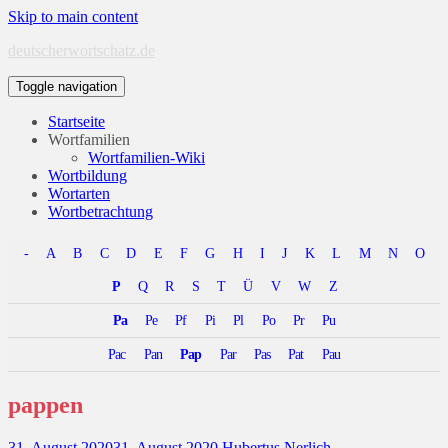
Skip to main content
deutscherwortschatz.de
Toggle navigation
Startseite
Wortfamilien
Wortfamilien-Wiki
Wortbildung
Wortarten
Wortbetrachtung
-
A
B
C
D
E
F
G
H
I
J
K
L
M
N
O
P
Q
R
S
T
Ü
V
W
Z
Pa
Pe
Pf
Pi
Pl
Po
Pr
Pu
Pac
Pan
Pap
Par
Pas
Pat
Pau
pappen
31. August 2020
31. August 2020
Hubertus Nerlich