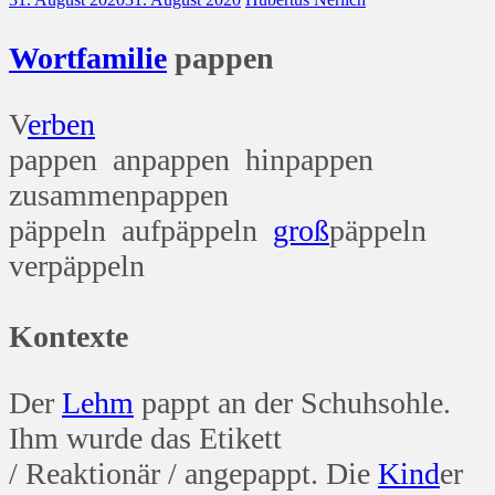
Wort
familie
pappen
V
erben
pappen anpappen hinpappen
zusammenpappen
päppeln aufpäppeln
groß
päppeln
verpäppeln
Kontexte
Der
Lehm
pappt an der Schuhsohle.
Ihm wurde das Etikett
/ Reaktionär / angepappt. Die
Kind
er