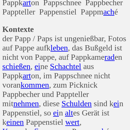
Pappk
art
on Pappschnee Pappbecher
Pappteller Pappenstiel Pappm
ach
é
Kontexte
der Papp / Paps ist ungenießbar, Fotos
auf Pappe aufk
leben
, das Bußgeld ist
nicht von Pappe, auf Pappkame
rad
en
schießen
,
ei
ne
Schachtel
aus
Pappk
art
on, im Pappschnee nicht
voran
kommen
, zum Picknick
Pappbecher und Pappteller
mit
nehmen
, diese
Schulden
sind k
ei
n
Pappenstiel, so
ei
n
alt
es Gerät ist
k
einen
Pappenstiel
wert
,