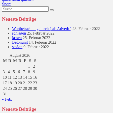
Beitragsnavigation
Sport
Suche
nach:
Neueste Beiträge
Wortbetrachtung durch ( als Adverb )
28. Februar 2022
schlagen
25. Februar 2022
lassen
25. Februar 2022
Betonung
14. Februar 2022
stoßen
9. Februar 2022
August 2026
M
D
M
D
F
S
S
1
2
3
4
5
6
7
8
9
10
11
12
13
14
15
16
17
18
19
20
21
22
23
24
25
26
27
28
29
30
31
« Feb.
Neueste Beiträge