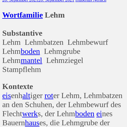
Wort
familie
Lehm
Substantive
Lehm Lehmbatzen Lehmbewurf
Lehm
boden
Lehmgrube
Lehm
mantel
Lehmziegel
Stampflehm
Kontexte
eis
enh
alt
iger
rot
er Lehm, Lehmbatzen
an den Schuhen, der Lehmbewurf des
Flecht
werk
s, der Lehm
boden
ei
nes
Bauern
haus
es, die Lehmgrube der