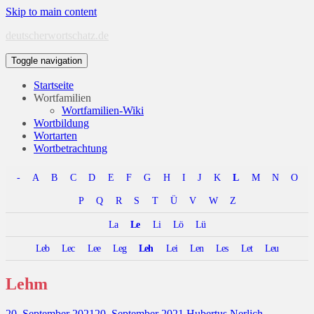
Skip to main content
deutscherwortschatz.de
Toggle navigation
Startseite
Wortfamilien
Wortfamilien-Wiki
Wortbildung
Wortarten
Wortbetrachtung
-
A
B
C
D
E
F
G
H
I
J
K
L
M
N
O
P
Q
R
S
T
Ü
V
W
Z
La
Le
Li
Lö
Lü
Leb
Lec
Lee
Leg
Leh
Lei
Len
Les
Let
Leu
Lehm
20. September 2021
20. September 2021
Hubertus Nerlich