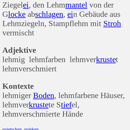
Ziegel
ei
, den Lehm
mantel
von der
G
locke
ab
schlagen
,
ei
n Gebäude aus
Lehmziegeln, Stampflehm mit
Stroh
vermischt
Adjektive
lehmig lehmfarben lehmver
kruste
t
lehmverschmiert
Kontexte
lehmiger
Boden
, lehmfarbene Häuser,
lehmver
kruste
te S
tief
el,
lehmverschmierte Hände
quietschen, quieken