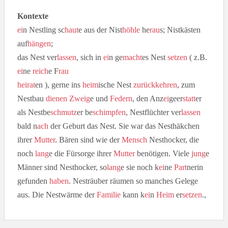
Kontexte
ei
n Nestling sc
haut
e aus der Nist
höhle
he
rau
s; Nistkästen
auf
hängen
;
das Nest ver
lassen
, sich in
ei
n ge
macht
es Nest
setzen
( z.B.
ei
ne
reich
e F
rau
heirat
en ), gerne ins
heim
ische Nest
zurück
kehren
, zum
Nestbau
dienen
Zweig
e und
Federn
, den Anz
ei
geer
statt
er
als Nestbe
schmutz
er be
schimpfen
, Nestflüchter ver
lassen
bald n
ach
der Geburt das Nest. Sie war das Nesthäkchen
ihrer
Mutter
. Bären sind wie der
Mensch
Nesthocker, die
noch
lang
e die Fürsorge ihrer
Mutter
benötigen. Viele
jung
e
Männer sind Nesthocker, so
lang
e sie noch k
ei
ne
Part
nerin
gefunden
haben
. Nesträuber räumen so manches Gelege
aus. Die Nestwärme der
Familie
kann k
ei
n
Heim
er
setzen
.,