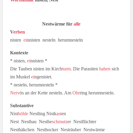
Nestwärme für
alle
V
erben
nisten
ei
nnisten nesteln herumnesteln
Kontexte
* nisten,
ei
nnisten *
Die Tauben nisten im Kirch
turm
. Die Parasiten
haben
sich
im Muskel
ei
ngenistet.
* nesteln, herumnesteln *
Nerv
ös an der Kette nesteln. Am
Ohr
ring herumnesteln.
Substantive
Nist
höhle
Nestling Nistk
ast
en
Nest Nestbau Nestbe
schmutz
er Nestflüchter
Nesthäkchen Nesthocker Nesträuber Nestwärme