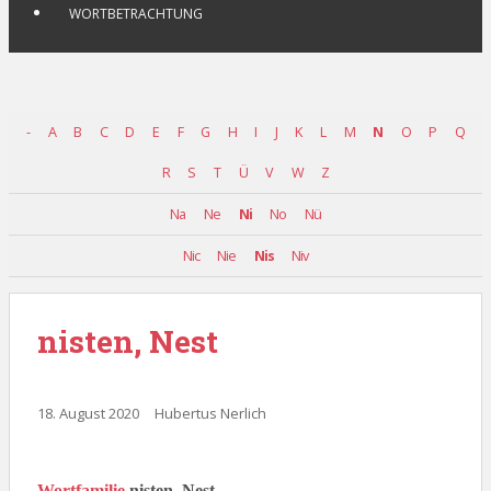
WORTBETRACHTUNG
-
A
B
C
D
E
F
G
H
I
J
K
L
M
N
O
P
Q
R
S
T
Ü
V
W
Z
Na
Ne
Ni
No
Nü
Nic
Nie
Nis
Niv
nisten, Nest
18. August 2020
Hubertus Nerlich
Wort
familie
nisten, Nest