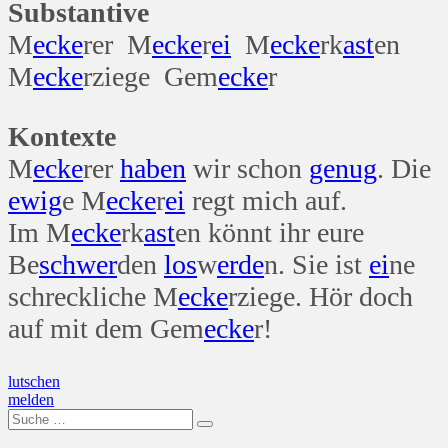
Substantive
M
ecke
rer M
ecke
r
ei
M
ecke
rk
ast
en
M
ecke
rziege Gem
ecke
r
Kontexte
M
ecke
rer
haben
wir schon
genug
. Die
ewig
e M
ecke
r
ei
regt mich auf.
Im M
ecke
rk
ast
en könnt ihr eure
Be
schwer
den
los
w
erde
n. Sie ist
ei
ne
schreckliche M
ecke
rziege. Hör doch
auf mit dem Gem
ecke
r!
Beitragsnavigation
lutschen
melden
Suche
nach: