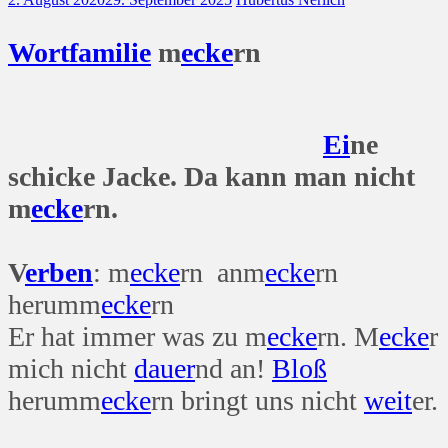
Wort
familie
m
ecke
rn
Ei
ne
schicke Jacke. Da kann man nicht
m
ecke
rn.
V
erben
: m
ecke
rn anm
ecke
rn
herumm
ecke
rn
Er hat immer was zu m
ecke
rn. M
ecke
r
mich nicht
dauer
nd an!
Bloß
herumm
ecke
rn bringt uns nicht
weit
er.