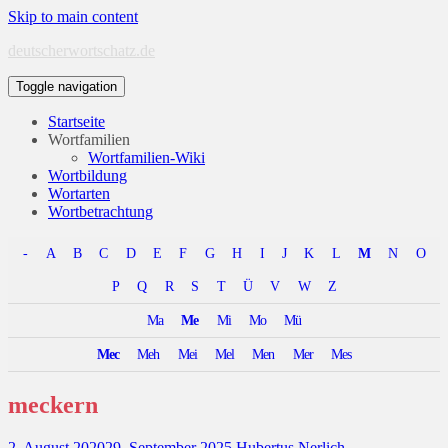
Skip to main content
deutscherwortschatz.de
Toggle navigation
Startseite
Wortfamilien
Wortfamilien-Wiki
Wortbildung
Wortarten
Wortbetrachtung
-
A
B
C
D
E
F
G
H
I
J
K
L
M
N
O
P
Q
R
S
T
Ü
V
W
Z
Ma
Me
Mi
Mo
Mü
Mec
Meh
Mei
Mel
Men
Mer
Mes
meckern
2. August 2020
29. September 2025
Hubertus Nerlich