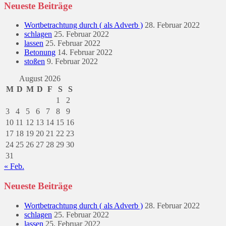
Neueste Beiträge
Wortbetrachtung durch ( als Adverb )
28. Februar 2022
schlagen
25. Februar 2022
lassen
25. Februar 2022
Betonung
14. Februar 2022
stoßen
9. Februar 2022
August 2026
M
D
M
D
F
S
S
1
2
3
4
5
6
7
8
9
10
11
12
13
14
15
16
17
18
19
20
21
22
23
24
25
26
27
28
29
30
31
« Feb.
Neueste Beiträge
Wortbetrachtung durch ( als Adverb )
28. Februar 2022
schlagen
25. Februar 2022
lassen
25. Februar 2022