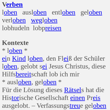
V
erben
l
oben
ausl
oben
entl
oben
gel
oben
verl
oben
weg
l
oben
lobhudeln lobp
reisen
Kontexte
* l
oben
*
ei
n
Kind
l
oben
, den Fl
ei
ß der Schüler
l
oben
, gelobt s
ei
Jesus Christus, diese
Hilfs
bereit
schaft lob ich mir
* ausl
oben
, gel
oben
*
Für die Lösung dieses
Rätsel
s hat die
His
tor
ische Gesellschaft
einen
Pr
eis
ausgelobt. – Verfassungs
treu
e gel
oben