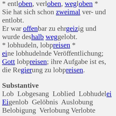
* entl
oben
, verl
oben
,
weg
l
oben
*
Sie hat sich schon
zwei
mal
ver- und
entlobt.
Er war
offen
bar zu ehr
geiz
ig und
wurde des
halb
weg
gelobt.
* lobhudeln, lobp
reisen
*
ei
ne lobhudelnde Veröffentlichung;
Gott
lobp
reisen
; ihre Aufgabe ist es,
die Re
gier
ung zu lobp
reisen
.
Substantive
Lob Lobgesang Loblied Lobhudel
ei
Ei
genlob Gelöbnis Auslobung
Belobigung Verlobung Verlobte