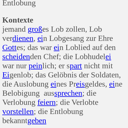
Entlobung
Kontexte
jemand
groß
es Lob zollen, Lob
ver
dienen
,
ei
n Lobgesang zur Ehre
Gott
es; das war
ei
n Loblied auf den
scheiden
den Chef; die Lobhudel
ei
war nur
pein
lich; er s
part
nicht mit
Ei
genlob; das Gelöbnis der Soldaten,
die Auslobung
ei
nes Pr
eis
geldes,
ei
ne
Belobigung aus
sprechen
; die
Verlobung
feiern
; die Verlobte
vorstellen
; die Entlobung
bekannt
geben