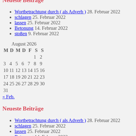
Neueste Beiträge
Wortbetrachtung durch ( als Adverb )
28. Februar 2022
schlagen
25. Februar 2022
lassen
25. Februar 2022
Betonung
14. Februar 2022
stoßen
9. Februar 2022
August 2026
M
D
M
D
F
S
S
1
2
3
4
5
6
7
8
9
10
11
12
13
14
15
16
17
18
19
20
21
22
23
24
25
26
27
28
29
30
31
« Feb.
Neueste Beiträge
Wortbetrachtung durch ( als Adverb )
28. Februar 2022
schlagen
25. Februar 2022
lassen
25. Februar 2022