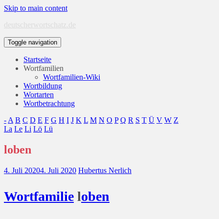
Skip to main content
deutscherwortschatz.de
Toggle navigation
Startseite
Wortfamilien
Wortfamilien-Wiki
Wortbildung
Wortarten
Wortbetrachtung
-
A
B
C
D
E
F
G
H
I
J
K
L
M
N
O
P
Q
R
S
T
Ü
V
W
Z
La
Le
Li
Lö
Lü
loben
4. Juli 2020
4. Juli 2020
Hubertus Nerlich
Wort
familie
l
oben