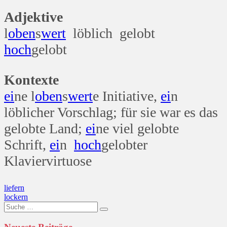
Adjektive
l
oben
s
wert
löblich gelobt
hoch
gelobt
Kontexte
ei
ne l
oben
s
wert
e Initiative,
ei
n
löblicher Vorschlag; für sie war es das
gelobte Land;
ei
ne viel gelobte
Schrift,
ei
n
hoch
gelobter
Klaviervirtuose
Beitragsnavigation
liefern
lockern
Suche
nach: