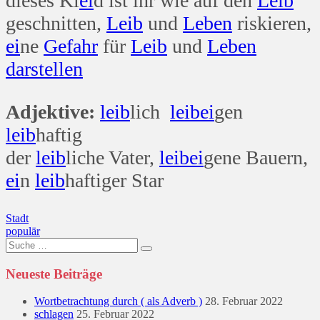
dieses Kl
ei
d ist ihr wie auf den
Leib
geschnitten,
Leib
und
Leben
riskieren,
ei
ne
Gefahr
für
Leib
und
Leben
darstellen
Adjektive:
leib
lich
leib
ei
gen
leib
haftig
der
leib
liche Vater,
leib
ei
gene Bauern,
ei
n
leib
haftiger Star
Beitragsnavigation
Stadt
populär
Suche
nach:
Neueste Beiträge
Wortbetrachtung durch ( als Adverb )
28. Februar 2022
schlagen
25. Februar 2022