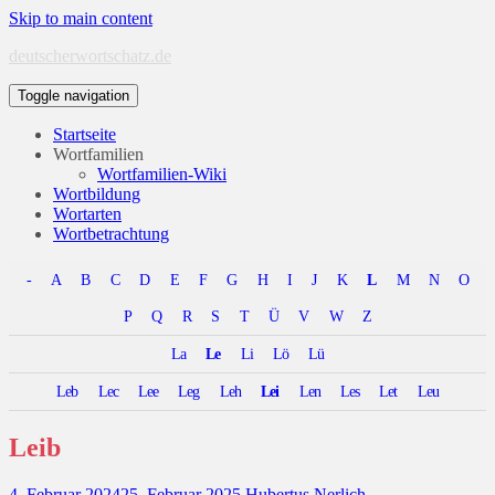
Skip to main content
deutscherwortschatz.de
Toggle navigation
Startseite
Wortfamilien
Wortfamilien-Wiki
Wortbildung
Wortarten
Wortbetrachtung
-
A
B
C
D
E
F
G
H
I
J
K
L
M
N
O
P
Q
R
S
T
Ü
V
W
Z
La
Le
Li
Lö
Lü
Leb
Lec
Lee
Leg
Leh
Lei
Len
Les
Let
Leu
Leib
4. Februar 2024
25. Februar 2025
Hubertus Nerlich