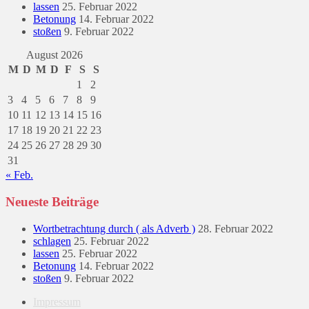
lassen
25. Februar 2022
Betonung
14. Februar 2022
stoßen
9. Februar 2022
August 2026
M
D
M
D
F
S
S
1
2
3
4
5
6
7
8
9
10
11
12
13
14
15
16
17
18
19
20
21
22
23
24
25
26
27
28
29
30
31
« Feb.
Neueste Beiträge
Wortbetrachtung durch ( als Adverb )
28. Februar 2022
schlagen
25. Februar 2022
lassen
25. Februar 2022
Betonung
14. Februar 2022
stoßen
9. Februar 2022
Impressum