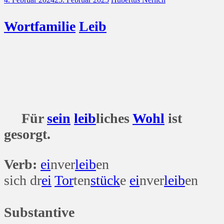
Wort
familie
Leib
Für
sein
leib
liches
Wohl
ist
gesorgt.
Verb:
ei
nver
leib
en
sich dr
ei
Tor
ten
stück
e
ei
nver
leib
en
Substantive