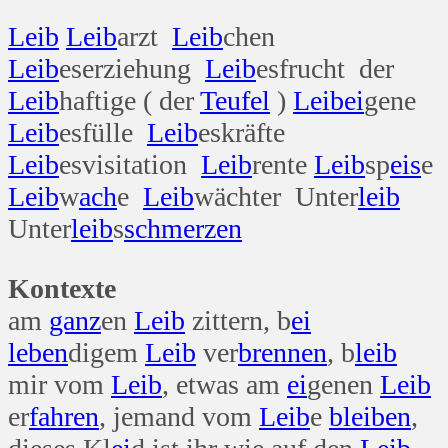
Leib
Leib
arzt
Leib
chen
Leib
eserziehung
Leib
esfrucht der
Leib
haftige ( der
Teufel
)
Leib
ei
gene
Leib
esfülle
Leib
eskräfte
Leib
esvisitation
Leib
rente
Leib
sp
eis
e
Leib
w
ach
e
Leib
wächter Unter
leib
Unter
leib
s
schmerzen
Kontexte
am
ganz
en
Leib
zittern, b
ei
leben
digem
Leib
ver
brennen
, b
leib
mir vom
Leib
, etwas am
ei
genen
Leib
er
fahren
, jemand vom
Leib
e
bleiben
,