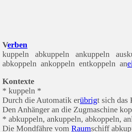
Na, 
V
erben
kuppeln abkuppeln ankuppeln aus
abkoppeln ankoppeln entkoppeln an
e
Kontexte
* kuppeln *
Durch die Automatik er
übrig
t sich da
Den Anhänger an die Zugmaschine kop
* abkuppeln, ankuppeln, abkoppeln, a
Die Mondfähre vom
Raum
schiff abkup