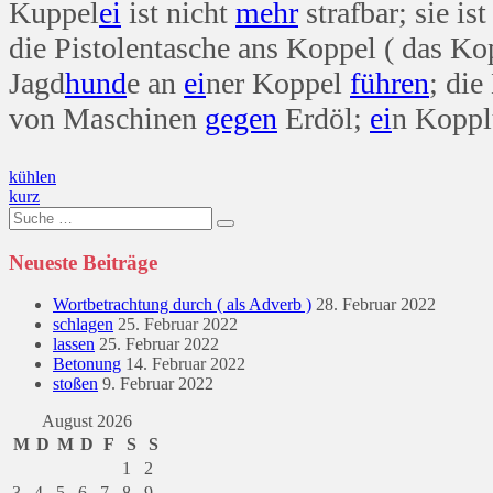
Kuppel
ei
ist nicht
mehr
strafbar; sie is
die Pistolentasche ans Koppel ( das Ko
Jagd
hund
e an
ei
ner Koppel
führen
; di
von Maschinen
gegen
Erdöl;
ei
n Kopp
Beitragsnavigation
kühlen
kurz
Suche
nach:
Neueste Beiträge
Wortbetrachtung durch ( als Adverb )
28. Februar 2022
schlagen
25. Februar 2022
lassen
25. Februar 2022
Betonung
14. Februar 2022
stoßen
9. Februar 2022
August 2026
M
D
M
D
F
S
S
1
2
3
4
5
6
7
8
9