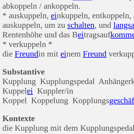
abkoppeln / ankoppeln.
* auskuppeln,
ei
nkuppeln, entkoppeln,
auskuppeln, um zu
schalten
, und
langs
Rentenhöhe und das B
ei
tragsauf
komm
* verkuppeln *
die
Freund
in mit
ei
nem
Freund
verkup
Substantive
Kupplung Kupplungspedal Anhänger
Kuppel
ei
Kuppler/in
Koppel Koppelung Kopplungs
geschäf
Kontexte
die Kupplung mit dem Kupplungspedal 