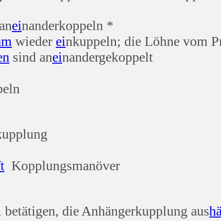
 an
ei
nanderkoppeln *
am
wieder
ei
nkuppeln; die Löhne vom P
en
sind an
ei
nandergekoppelt
peln
kupplung
t
Kopplungsmanöver
betätigen, die Anhängerkupplung aus
h