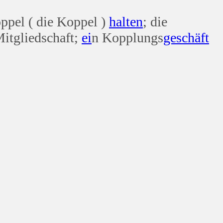
ppel ( die Koppel )
halten
; die
itgliedschaft;
ei
n Kopplungs
geschäft