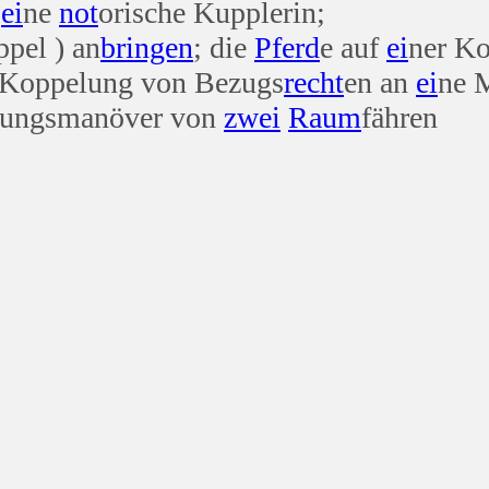
t
ei
ne
not
orische Kupplerin;
ppel ) an
bringen
; die
Pferd
e auf
ei
ner Ko
e Koppelung von Bezugs
recht
en an
ei
ne M
lungsmanöver von
zwei
Raum
fähren