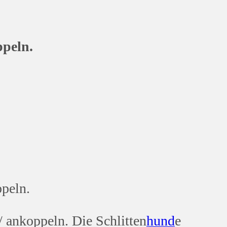
peln.
peln.
/ ankoppeln. Die Schlitten
hund
e