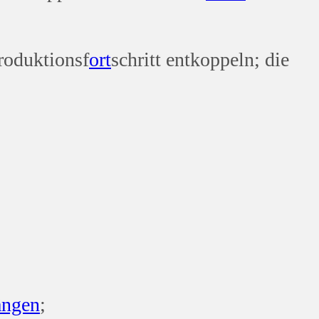
roduktionsf
ort
schritt entkoppeln; die
ängen
;