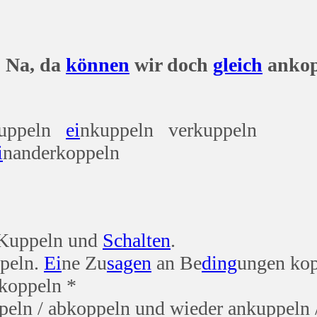
da
können
wir doch
gleich
ankop
kuppeln
ei
nkuppeln verkuppeln
i
nanderkoppeln
s Kuppeln und
Schalten
.
peln.
Ei
ne Zu
sagen
an Be
ding
ungen kop
nkoppeln *
peln / abkoppeln und wieder ankuppeln 