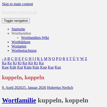
Skip to main content
deutscherwortschatz.de
Toggle navigation
Startseite
Wortfamilien
Wortfamilien-Wiki
Wortbildung
Wortarten
Wortbetrachtung
-
A
B
C
D
E
F
G
H
I
J
K
L
M
N
O
P
Q
R
S
T
Ü
V
W
Z
Ka
Ke
Ki
Kl
Kn
Kö
Kr
Ku
Kug
Küh
Kul
Küm
Kün
Kup
Kur
Kus
kuppeln, koppeln
9. April 2020
25. Januar 2026
Hubertus Nerlich
Wort
familie
kuppeln, koppeln