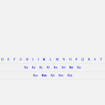
D
E
F
G
H
I
J
K
L
M
N
O
P
Q
R
S
T
Ka
Ke
Ki
Kl
Kn
Kö
Kr
Ku
Kra
Kre
Kri
Kro
Krü