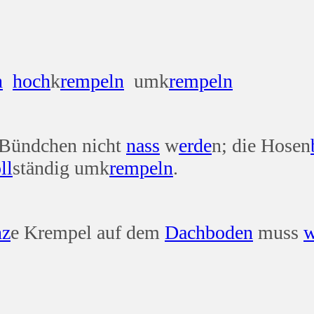
n
hoch
k
rempeln
umk
rempeln
e Bündchen nicht
nass
w
erde
n; die Hosen
ll
ständig umk
rempeln
.
nz
e Krempel auf dem
Dach
boden
muss