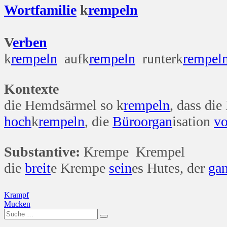
Wort
familie
k
rempeln
V
erben
k
rempeln
aufk
rempeln
runterk
rempel
Kontexte
die Hemdsärmel so k
rempeln
, dass di
hoch
k
rempeln
, die
Büro
organ
isation
vo
Substantive:
Krempe Krempel
die
breit
e Krempe
sein
es Hutes, der
ga
Beitragsnavigation
Krampf
Mucken
Suche
nach: