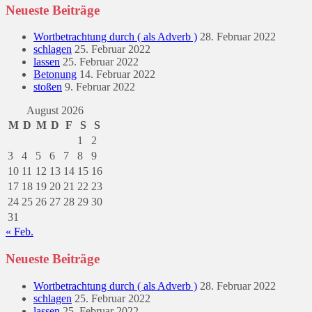
Neueste Beiträge
Wortbetrachtung durch ( als Adverb )
28. Februar 2022
schlagen
25. Februar 2022
lassen
25. Februar 2022
Betonung
14. Februar 2022
stoßen
9. Februar 2022
August 2026
M
D
M
D
F
S
S
1
2
3
4
5
6
7
8
9
10
11
12
13
14
15
16
17
18
19
20
21
22
23
24
25
26
27
28
29
30
31
« Feb.
Neueste Beiträge
Wortbetrachtung durch ( als Adverb )
28. Februar 2022
schlagen
25. Februar 2022
lassen
25. Februar 2022