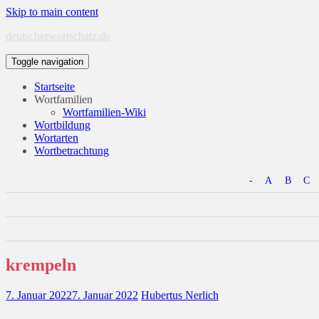
Skip to main content
deutscherwortschatz.de
Toggle navigation
Startseite
Wortfamilien
Wortfamilien-Wiki
Wortbildung
Wortarten
Wortbetrachtung
-
A
B
C
krempeln
7. Januar 2022
7. Januar 2022
Hubertus Nerlich