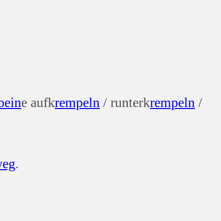
bein
e aufk
rempeln
/ runterk
rempeln
/
weg
.