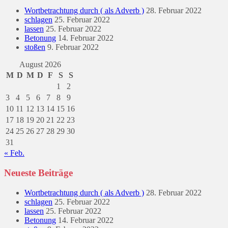
Wortbetrachtung durch ( als Adverb )
28. Februar 2022
schlagen
25. Februar 2022
lassen
25. Februar 2022
Betonung
14. Februar 2022
stoßen
9. Februar 2022
August 2026
M
D
M
D
F
S
S
1
2
3
4
5
6
7
8
9
10
11
12
13
14
15
16
17
18
19
20
21
22
23
24
25
26
27
28
29
30
31
« Feb.
Neueste Beiträge
Wortbetrachtung durch ( als Adverb )
28. Februar 2022
schlagen
25. Februar 2022
lassen
25. Februar 2022
Betonung
14. Februar 2022