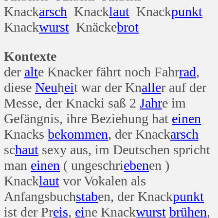
Knack
arsch
Knack
laut
Knack
punkt
Knack
wurst
Knäcke
brot
Kontexte
der
alt
e Knacker fährt noch Fahr
rad
,
diese
Neu
h
ei
t war der Kn
alle
r auf der
Messe, der Knacki saß 2
Jahr
e im
Gefängnis, ihre Beziehung hat
einen
Knacks
bekommen
, der Knack
arsch
sc
haut
sexy aus, im Deutschen spricht
man
einen
( ungeschri
eben
en )
Knack
laut
vor Vokalen als
Anfangsbuch
stab
en, der Knack
punkt
ist der Pr
eis
,
ei
ne Knack
wurst
brühen
,