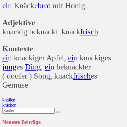
ei
n Knäcke
brot
mit Honig.
Adjektive
knackig beknackt knack
frisch
Kontexte
ei
n knackiger Apfel,
ei
n knackiges
jung
es
Ding
,
ei
n beknackter
( doofer ) Song, knack
frisch
es
Gemüse
Beitragsnavigation
knallen
knicken
Suche
nach:
Neueste Beiträge