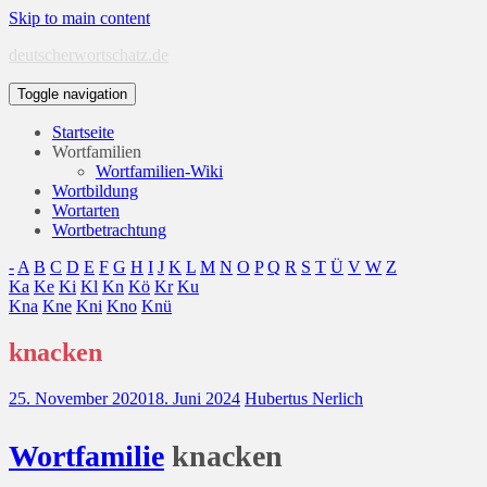
Skip to main content
deutscherwortschatz.de
Toggle navigation
Startseite
Wortfamilien
Wortfamilien-Wiki
Wortbildung
Wortarten
Wortbetrachtung
-
A
B
C
D
E
F
G
H
I
J
K
L
M
N
O
P
Q
R
S
T
Ü
V
W
Z
Ka
Ke
Ki
Kl
Kn
Kö
Kr
Ku
Kna
Kne
Kni
Kno
Knü
knacken
25. November 2020
18. Juni 2024
Hubertus Nerlich
Wort
familie
knacken