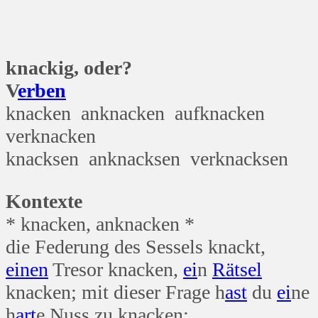
knackig, oder?
V
erben
knacken anknacken aufknacken
verknacken
knacksen anknacksen verknacksen
Kontexte
* knacken, anknacken *
die Federung des Sessels knackt,
einen
Tresor knacken,
ei
n
Rätsel
knacken; mit dieser Frage h
ast
du
ei
ne
h
art
e Nuss zu knacken;