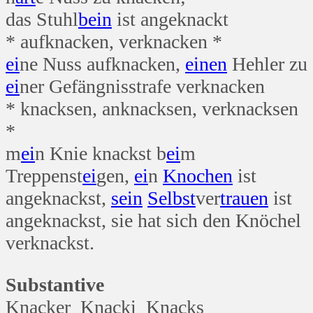
das Stuhl
bein
ist angeknackt
* aufknacken, verknacken *
ei
ne Nuss aufknacken,
einen
Hehler zu
ei
ner Gefängnisstrafe verknacken
* knacksen, anknacksen, verknacksen
*
m
ei
n Knie knackst b
ei
m
Treppenst
ei
gen,
ei
n
Knochen
ist
angeknackst,
sein
Selbst
ver
trauen
ist
angeknackst, sie hat sich den Knöchel
verknackst.
Substantive
Knacker Knacki Knacks