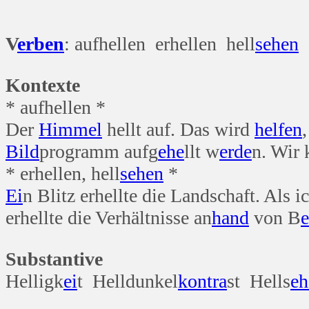
Überfal
V
erben
: aufhellen erhellen hell
sehen
Kontexte
* aufhellen *
Der
Himmel
hellt auf. Das wird
helfen
Bild
programm aufg
ehe
llt w
erde
n. Wir 
* erhellen, hell
sehen
*
Ei
n Blitz erhellte die Landschaft. Als i
erhellte die Verhältnisse an
hand
von B
e
Substantive
Helligk
ei
t Helldunkel
kontra
st Hells
eh