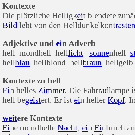
Kontexte
Die plötzliche Helligk
ei
t blendete zunä
Bild
lebt von den Helldunkelkont
raste
Adjektive und
ei
n Adverb
hell mondhell hell
licht
sonne
nhell
s
hell
blau
hellblond hell
braun
hellgelb 
Kontexte zu hell
Ei
n helles
Zimmer
. Die Fahr
rad
lampe i
hell be
geist
ert. Er ist
ei
n heller
Kopf
. I
weit
ere Kontexte
Ei
ne mondhelle
Nacht
;
ei
n
Ei
nbruch am