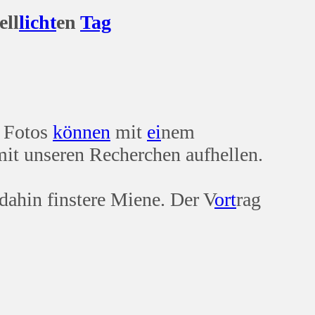
l
licht
en
Tag
e Fotos
können
mit
ei
nem
mit unseren Recherchen aufhellen.
 dahin finstere Miene. Der V
ort
rag