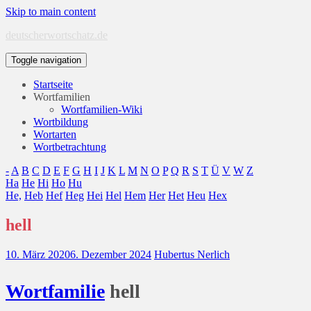
Skip to main content
deutscherwortschatz.de
Toggle navigation
Startseite
Wortfamilien
Wortfamilien-Wiki
Wortbildung
Wortarten
Wortbetrachtung
-
A
B
C
D
E
F
G
H
I
J
K
L
M
N
O
P
Q
R
S
T
Ü
V
W
Z
Ha
He
Hi
Ho
Hu
He,
Heb
Hef
Heg
Hei
Hel
Hem
Her
Het
Heu
Hex
hell
10. März 2020
6. Dezember 2024
Hubertus Nerlich
Wort
familie
hell