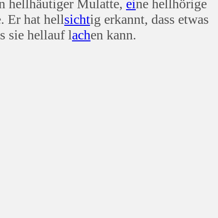
n hellhäutiger Mulatte,
ei
ne hellhörige
. Er hat hell
sicht
ig erkannt, dass etwas
 sie hellauf l
ach
en kann.