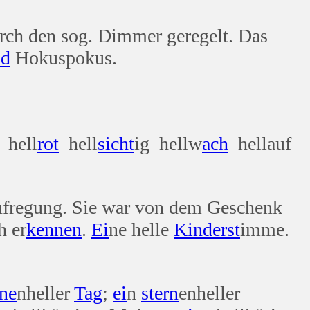
rch den sog. Dimmer geregelt. Das
nd
Hokuspokus.
 hell
rot
hell
sicht
ig hellw
ach
hellauf
Aufregung. Sie war von dem Geschenk
h er
kennen
.
Ei
ne helle
Kind
erst
imme.
ne
nheller
Tag
;
ei
n
stern
enheller