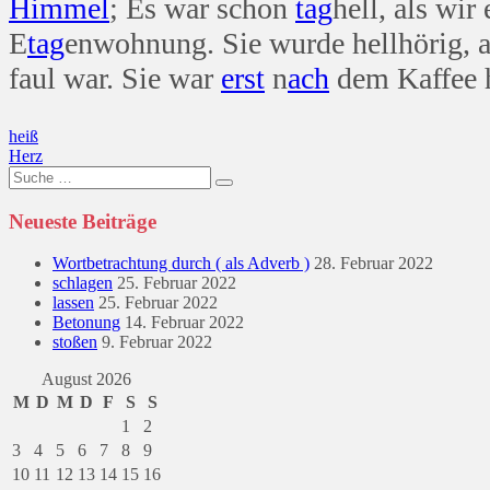
Himmel
; Es war schon
tag
hell, als wir
E
tag
enwohnung. Sie wurde hellhörig, 
faul war. Sie war
erst
n
ach
dem Kaffee 
Beitragsnavigation
heiß
Herz
Suche
nach:
Neueste Beiträge
Wortbetrachtung durch ( als Adverb )
28. Februar 2022
schlagen
25. Februar 2022
lassen
25. Februar 2022
Betonung
14. Februar 2022
stoßen
9. Februar 2022
August 2026
M
D
M
D
F
S
S
1
2
3
4
5
6
7
8
9
10
11
12
13
14
15
16