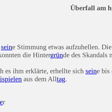
l am hel
,
sein
e Stimmung etwas aufzuhellen. Di
konnten die Hinter
grün
de des Skandals 
ch es ihm erklärte, erhellte sich
sein
e bis
i
spielen
aus dem All
tag
.
e
r