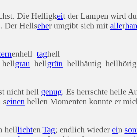
chst. Die Helligk
ei
t der Lampen wird du
n
. Der Hells
ehe
r umgibt sich mit
alle
r
ha
tern
enhell
tag
hell
hell
grau
hell
grün
hellhäutig hellhörig
st nicht hell
genug
. Es herrschte helle 
n s
einen
hellen Momenten konnte er mic
 hell
licht
en
Tag
; endlich wieder
ei
n
son