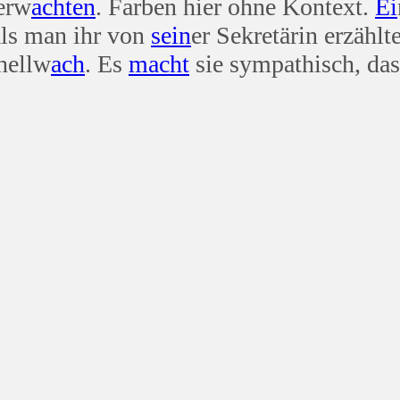
 erw
achten
. Farben hier ohne Kontext.
Ei
als man ihr von
sein
er Sekretärin erzählte
hellw
ach
. Es
macht
sie sympathisch, dass