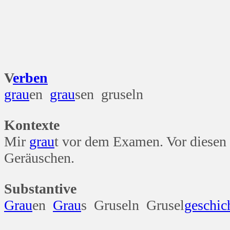
V
erben
grau
en
grau
sen gruseln
Kontexte
Mir
grau
t vor dem Examen. Vor diesen
Geräuschen.
Substantive
Grau
en
Grau
s Gruseln Grusel
geschic