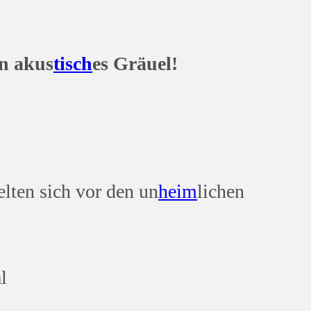
n akus
tisch
es Gräuel!
elten sich vor den un
heim
lichen
l