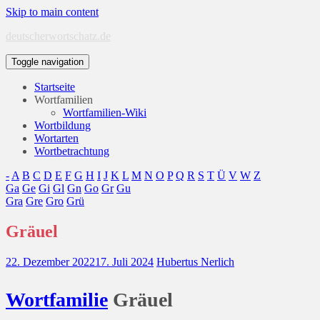
Skip to main content
deutscherwortschatz.de
Toggle navigation
Startseite
Wortfamilien
Wortfamilien-Wiki
Wortbildung
Wortarten
Wortbetrachtung
-
A
B
C
D
E
F
G
H
I
J
K
L
M
N
O
P
Q
R
S
T
Ü
V
W
Z
Ga
Ge
Gi
Gl
Gn
Go
Gr
Gu
Gra
Gre
Gro
Grü
Gräuel
22. Dezember 2022
17. Juli 2024
Hubertus Nerlich
Wort
familie
Gräuel