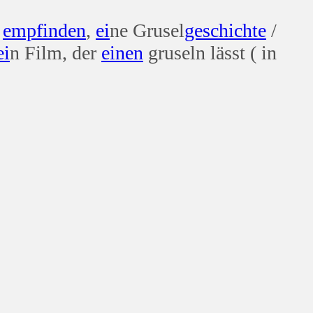
n
empfinden
,
ei
ne Grusel
geschichte
/
ei
n Film, der
einen
gruseln lässt ( in