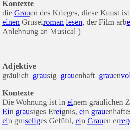
Kontexte
die
Grau
en des Krieges, diese Kunst is
einen
Grusel
roman
lesen
, der Film arb
e
Anlehnung an Musical )
Adjektive
gräulich
grau
sig
grau
enhaft
grau
en
vo
Kontexte
Die Wohnung ist in
ei
nem gräulichen 
Ei
n
grau
siges Er
ei
gnis,
ei
n
grau
enhafte
ei
n gru
selig
es Gefühl,
ei
n
Grau
en er
reg