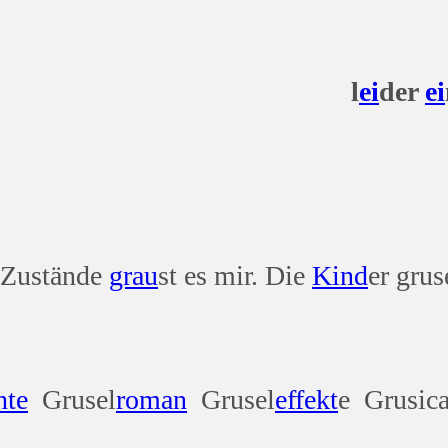
l
ei
der
ei
 Zustände
grau
st es mir. Die
Kind
er grus
hte
Grusel
roman
Grusel
effekt
e Grusica