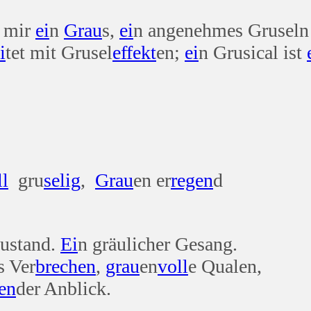
t mir
ei
n
Grau
s,
ei
n angenehmes Grusel
i
tet mit Grusel
effekt
en;
ei
n Grusical ist
ll
gru
selig
,
Grau
en er
regen
d
Zustand.
Ei
n gräulicher Gesang.
s Ver
brechen
,
grau
en
voll
e Qualen,
en
der Anblick.