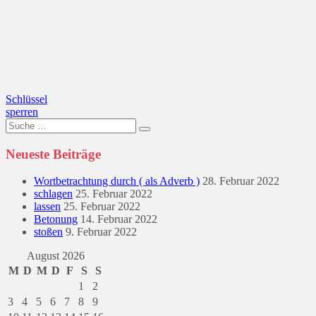
Beitragsnavigation
Schlüssel
sperren
Suche
nach:
Neueste Beiträge
Wortbetrachtung durch ( als Adverb )
28. Februar 2022
schlagen
25. Februar 2022
lassen
25. Februar 2022
Betonung
14. Februar 2022
stoßen
9. Februar 2022
August 2026
M
D
M
D
F
S
S
1
2
3
4
5
6
7
8
9